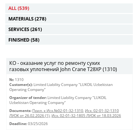
ALL
(539)
MATERIALS
(278)
SERVICES
(261)
FINISHED
(58)
КО - оказание услуг по ремонту сухих
газовых уплотнений John Crane T28XP (1310)
№:
1310
Customer(s):
Limited Liability Company "LUKOIL Uzbekistan
Operating Company"
Organizer of tender:
Limited Liability Company "LUKOIL
Uzbekistan Operating Company"
Documents:
Прил. к Исх.№02-01-32-1310
,
Исх. 02-01-32-1310
ЛУОК от 26.02.2026 (1)
,
Исх. 02-01-32-1805 ЛУОК от 18.03.2026
Deadline:
03/25/2026