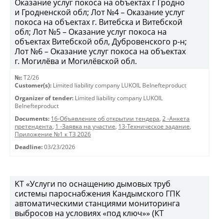
Оказание услуг покоса на объектах г Гродно
и Гродненской обл; Лот №4 – Оказание услуг
покоса на объектах г. Витебска и Витебской
обл; Лот №5 – Оказание услуг покоса на
объектах Витебской обл, Дубровенского р-н;
Лот №6 – Оказание услуг покоса на объектах
г. Могилёва и Могилёвской обл.
№:
T2/26
Customer(s):
Limited liability company LUKOIL Belnefteproduct
Organizer of tender:
Limited liability company LUKOIL
Belnefteproduct
Documents:
16-Объявление об открытии тендера
,
2 -Анкета
претендента
,
1 -Заявка на участие
,
13-Техническое задание
,
Приложение №1 к ТЗ 2026
Deadline:
03/23/2026
KT «Услуги по оснащению дымовых труб
системы пароснабжения Кандымского ГПК
автоматическими станциями мониторинга
выбросов на условиях «под ключ»» (КТ