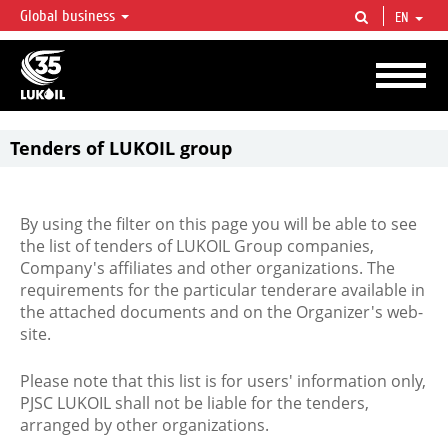
Global business
EN
LUKOIL OVERVIEW
LUKOIL is one of the largest oil & gas vertical integrated companies in the world
accounting for over 2% of crude production and circa 1% of proved hydrocarbon
reserves globally.
Tenders of LUKOIL group
By using the filter on this page you will be able to see
the list of tenders of LUKOIL Group companies,
Company's affiliates and other organizations. The
requirements for the particular tenderare available in
the attached documents and on the Organizer's web-
site.
Please note that this list is for users' information only,
PJSC LUKOIL shall not be liable for the tenders,
arranged by other organizations.