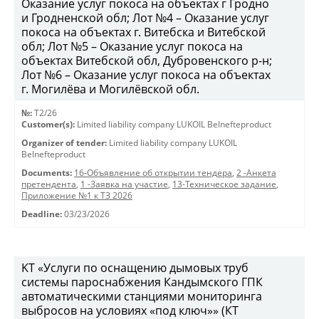
Оказание услуг покоса на объектах г Гродно
и Гродненской обл; Лот №4 – Оказание услуг
покоса на объектах г. Витебска и Витебской
обл; Лот №5 – Оказание услуг покоса на
объектах Витебской обл, Дубровенского р-н;
Лот №6 – Оказание услуг покоса на объектах
г. Могилёва и Могилёвской обл.
№:
T2/26
Customer(s):
Limited liability company LUKOIL Belnefteproduct
Organizer of tender:
Limited liability company LUKOIL
Belnefteproduct
Documents:
16-Объявление об открытии тендера
,
2 -Анкета
претендента
,
1 -Заявка на участие
,
13-Техническое задание
,
Приложение №1 к ТЗ 2026
Deadline:
03/23/2026
KT «Услуги по оснащению дымовых труб
системы пароснабжения Кандымского ГПК
автоматическими станциями мониторинга
выбросов на условиях «под ключ»» (КТ