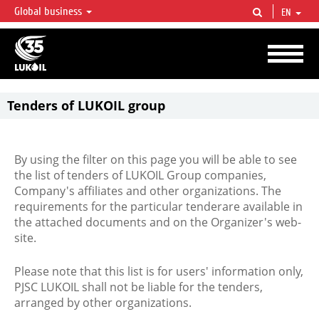
Global business
EN
LUKOIL OVERVIEW
LUKOIL is one of the largest oil & gas vertical integrated companies in the world
accounting for over 2% of crude production and circa 1% of proved hydrocarbon
reserves globally.
Tenders of LUKOIL group
By using the filter on this page you will be able to see
the list of tenders of LUKOIL Group companies,
Company's affiliates and other organizations. The
requirements for the particular tenderare available in
the attached documents and on the Organizer's web-
site.
Please note that this list is for users' information only,
PJSC LUKOIL shall not be liable for the tenders,
arranged by other organizations.