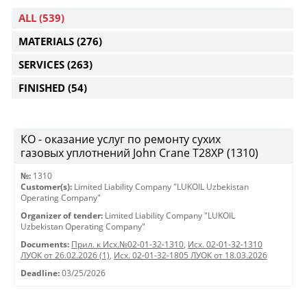
ALL
(539)
MATERIALS
(276)
SERVICES
(263)
FINISHED
(54)
КО - оказание услуг по ремонту сухих
газовых уплотнений John Crane T28XP (1310)
№:
1310
Customer(s):
Limited Liability Company "LUKOIL Uzbekistan
Operating Company"
Organizer of tender:
Limited Liability Company "LUKOIL
Uzbekistan Operating Company"
Documents:
Прил. к Исх.№02-01-32-1310
,
Исх. 02-01-32-1310
ЛУОК от 26.02.2026 (1)
,
Исх. 02-01-32-1805 ЛУОК от 18.03.2026
Deadline:
03/25/2026