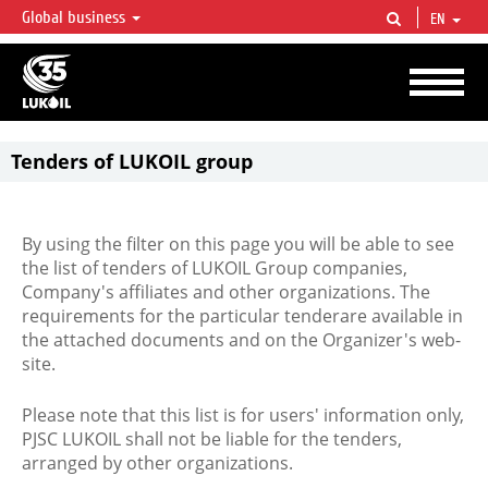
Global business
EN
LUKOIL OVERVIEW
LUKOIL is one of the largest oil & gas vertical integrated companies in the world
accounting for over 2% of crude production and circa 1% of proved hydrocarbon
reserves globally.
Tenders of LUKOIL group
By using the filter on this page you will be able to see
the list of tenders of LUKOIL Group companies,
Company's affiliates and other organizations. The
requirements for the particular tenderare available in
the attached documents and on the Organizer's web-
site.
Please note that this list is for users' information only,
PJSC LUKOIL shall not be liable for the tenders,
arranged by other organizations.