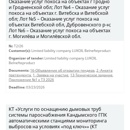
Оказание услуг покоса на объектах г Гродно
и Гродненской обл; Лот №4 – Оказание услуг
покоса на объектах г. Витебска и Витебской
обл; Лот №5 – Оказание услуг покоса на
объектах Витебской обл, Дубровенского р-н;
Лот №6 – Оказание услуг покоса на объектах
г. Могилёва и Могилёвской обл.
№:
T2/26
Customer(s):
Limited liability company LUKOIL Belnefteproduct
Organizer of tender:
Limited liability company LUKOIL
Belnefteproduct
Documents:
16-Объявление об открытии тендера
,
2 -Анкета
претендента
,
1 -Заявка на участие
,
13-Техническое задание
,
Приложение №1 к ТЗ 2026
Deadline:
03/23/2026
KT «Услуги по оснащению дымовых труб
системы пароснабжения Кандымского ГПК
автоматическими станциями мониторинга
выбросов на условиях «под ключ»» (КТ