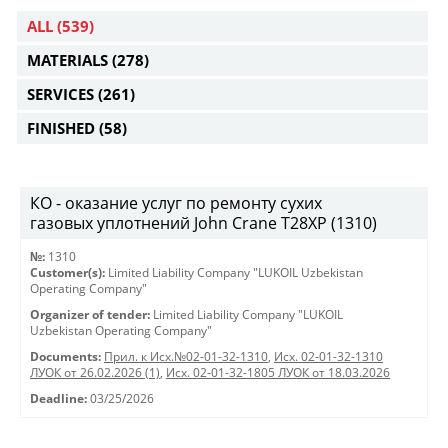
ALL
(539)
MATERIALS
(278)
SERVICES
(261)
FINISHED
(58)
КО - оказание услуг по ремонту сухих
газовых уплотнений John Crane T28XP (1310)
№:
1310
Customer(s):
Limited Liability Company "LUKOIL Uzbekistan
Operating Company"
Organizer of tender:
Limited Liability Company "LUKOIL
Uzbekistan Operating Company"
Documents:
Прил. к Исх.№02-01-32-1310
,
Исх. 02-01-32-1310
ЛУОК от 26.02.2026 (1)
,
Исх. 02-01-32-1805 ЛУОК от 18.03.2026
Deadline:
03/25/2026