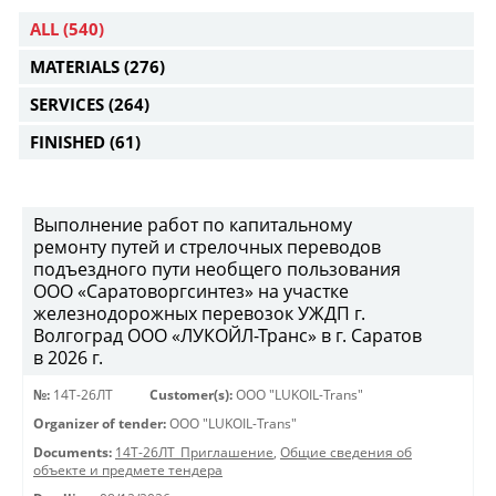
ALL
(540)
MATERIALS
(276)
SERVICES
(264)
FINISHED
(61)
Выполнение работ по капитальному
ремонту путей и стрелочных переводов
подъездного пути необщего пользования
ООО «Саратоворгсинтез» на участке
железнодорожных перевозок УЖДП г.
Волгоград ООО «ЛУКОЙЛ-Транс» в г. Саратов
в 2026 г.
№:
14Т-26ЛТ
Customer(s):
OOO "LUKOIL-Trans"
Organizer of tender:
OOO "LUKOIL-Trans"
Documents:
14Т-26ЛТ_Приглашение
,
Общие сведения об
объекте и предмете тендера