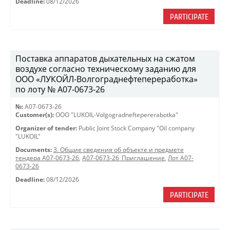
Deadline:
08/12/2026
PARTICIPATE
Поставка аппаратов дыхательных на сжатом
воздухе согласно техническому заданию для
ООО «ЛУКОЙЛ-Волгограднефтепереработка»
по лоту № A07-0673-26
№:
A07-0673-26
Customer(s):
OOO "LUKOIL-Volgogradneftepererabotka"
Organizer of tender:
Public Joint Stock Company "Oil company
"LUKOIL"
Documents:
3. Общие сведения об объекте и предмете
тендера A07-0673-26
,
A07-0673-26_Приглашение
,
Лот A07-
0673-26
Deadline:
08/12/2026
PARTICIPATE