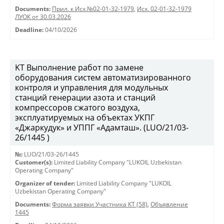
Documents:
Прил. к Исх.№02-01-32-1979
,
Исх. 02-01-32-1979
ЛУОК от 30.03.2026
Deadline:
04/10/2026
KT Выполнение работ по замене
оборудования систем автоматизированного
контроля и управления для модульных
станций генерации азота и станций
компрессоров сжатого воздуха,
эксплуатируемых на объектах УКПГ
«Джаркудук» и УППГ «Адамташ». (LUO/21/03-
26/1445 )
№:
LUO/21/03-26/1445
Customer(s):
Limited Liability Company "LUKOIL Uzbekistan
Operating Company"
Organizer of tender:
Limited Liability Company "LUKOIL
Uzbekistan Operating Company"
Documents:
Форма заявки Участника КТ (58)
,
Объявление
1445