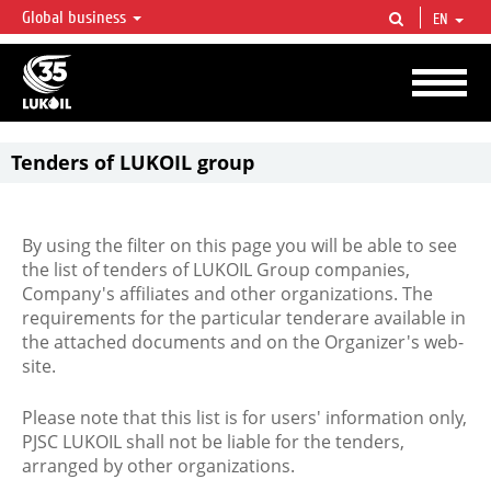
Global business
EN
LUKOIL OVERVIEW
LUKOIL is one of the largest oil & gas vertical integrated companies in the world
accounting for over 2% of crude production and circa 1% of proved hydrocarbon
reserves globally.
Tenders of LUKOIL group
By using the filter on this page you will be able to see
the list of tenders of LUKOIL Group companies,
Company's affiliates and other organizations. The
requirements for the particular tenderare available in
the attached documents and on the Organizer's web-
site.
Please note that this list is for users' information only,
PJSC LUKOIL shall not be liable for the tenders,
arranged by other organizations.