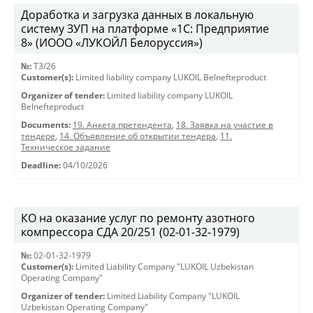
Доработка и загрузка данных в локальную
систему ЗУП на платформе «1С: Предприятие
8» (ИООО «ЛУКОЙЛ Белоруссия»)
№:
T3/26
Customer(s):
Limited liability company LUKOIL Belnefteproduct
Organizer of tender:
Limited liability company LUKOIL
Belnefteproduct
Documents:
19. Анкета претендента
,
18. Заявка на участие в
тендере
,
14. Объявление об открытии тендера
,
11.
Техническое задание
Deadline:
04/10/2026
КО на оказание услуг по ремонту азотного
компрессора СДА 20/251 (02-01-32-1979)
№:
02-01-32-1979
Customer(s):
Limited Liability Company "LUKOIL Uzbekistan
Operating Company"
Organizer of tender:
Limited Liability Company "LUKOIL
Uzbekistan Operating Company"