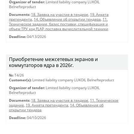
Organizer of tender:
Limited liability company LUKOIL
Belnefteproduct
Documents:
18. Заявка на участие в тендере
,
19. Анкета
претендента
,
14. Объявление об открытии тендера
,
11.
Техническое задание, базис поставки, спецификация и
объем ТРУ, код FLAP, поставка вычислительной техники
Deadline:
04/13/2026
Приобретение межсетевых экранов и
коммутаторов ядра в 2026г.
№:
T4/26
Customer(s):
Limited liability company LUKOIL Belnefteproduct
Organizer of tender:
Limited liability company LUKOIL
Belnefteproduct
Documents:
18. Заявка на участие в тендере
,
11. Техническое
задание
,
19. Анкета претендента
,
14. Объявление об
открытии тендера
Deadline:
04/10/2026