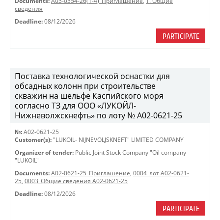
Documents:
A03-0354-26(1-4)_Приглашение
,
1. Общие
сведения
Deadline:
08/12/2026
PARTICIPATE
Поставка технологической оснастки для
обсадных колонн при строительстве
скважин на шельфе Каспийского моря
согласно ТЗ для ООО «ЛУКОЙЛ-
Нижневолжскнефть» по лоту № A02-0621-25
№:
A02-0621-25
Customer(s):
"LUKOIL- NIJNEVOLJSKNEFT" LIMITED COMPANY
Organizer of tender:
Public Joint Stock Company "Oil company
"LUKOIL"
Documents:
A02-0621-25_Приглашение
,
0004_лот A02-0621-
25
,
0003_Общие сведения A02-0621-25
Deadline:
08/12/2026
PARTICIPATE