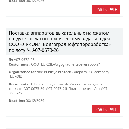
Deadline:
08/12/2026
PARTICIPATE
Поставка аппаратов дыхательных на сжатом
воздухе согласно техническому заданию для
ООО «ЛУКОЙЛ-Волгограднефтепереработка»
по лоту № A07-0673-26
№:
A07-0673-26
Customer(s):
OOO "LUKOIL-Volgogradneftepererabotka"
Organizer of tender:
Public Joint Stock Company "Oil company
"LUKOIL"
Documents:
3. Общие сведения об объекте и предмете
тендера A07-0673-26
,
A07-0673-26_Приглашение
,
Лот A07-
0673-26
Deadline:
08/12/2026
PARTICIPATE