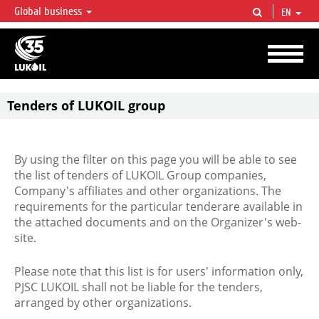
Global business
EN
LUKOIL OVERVIEW
LUKOIL is one of the largest oil & gas vertical integrated companies in the world
accounting for over 2% of crude production and circa 1% of proved hydrocarbon
reserves globally.
Tenders of LUKOIL group
By using the filter on this page you will be able to see
the list of tenders of LUKOIL Group companies,
Company's affiliates and other organizations. The
requirements for the particular tenderare available in
the attached documents and on the Organizer's web-
site.
Please note that this list is for users' information only,
PJSC LUKOIL shall not be liable for the tenders,
arranged by other organizations.