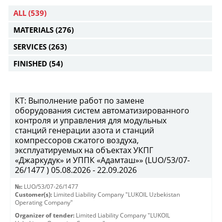
ALL
(539)
MATERIALS
(276)
SERVICES
(263)
FINISHED
(54)
КТ: Выполнение работ по замене
оборудования систем автоматизированного
контроля и управления для модульных
станций генерации азота и станций
компрессоров сжатого воздуха,
эксплуатируемых на объектах УКПГ
«Джаркудук» и УППК «Адамташ»» (LUO/53/07-
26/1477 ) 05.08.2026 - 22.09.2026
№:
LUO/53/07-26/1477
Customer(s):
Limited Liability Company "LUKOIL Uzbekistan
Operating Company"
Organizer of tender:
Limited Liability Company "LUKOIL