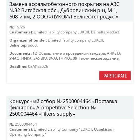
Замена асфальтобетонного покрытия на АЗС
№32 Витебская обл., Дубровинский р-н, М-1,
608-й км, 2 ООО «ЛУКОЙЛ Белнефтепродукт»
№:
T9/26
Customer(s):
Limited liability company LUKOIL Belnefteproduct
Organizer of tender:
Limited liability company LUKOIL
Belnefteproduct
Documents:
12_Объявление о проведении тендера
,
АНКЕТА
УЧАСТНИКА
,
ЗАЯВКА УЧАСТНИКА
,
09_Техническое задание
Deadline:
08/31/2026
PARTICIPATE
Конкурсный отбор № 2500004464 «Поставка
фильтров» /Competitive Selection №
2500004464 «Filters supply»
№:
2500004464
Customer(s):
Limited Liability Company "LUKOIL Uzbekistan
Operating Company"