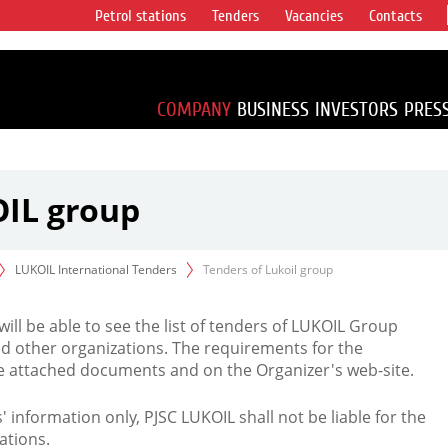
Petrol stations
Tenders
Vacancies
Contacts
s vertical
accounting for
irca 1% of proved
COMPANY
BUSINESS
INVESTORS
PRES
OIL group
LUKOIL International Tenders
Tenders of Lukoil group
 will be able to see the list of tenders of LUKOIL Group
d other organizations. The requirements for the
the attached documents and on the Organizer's web-site.
rs' information only, PJSC LUKOIL shall not be liable for the
ations.