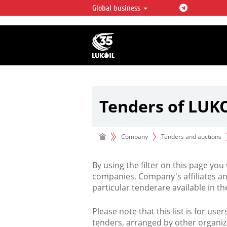
Global business
LUKOIL OVERVIEW
LUKOIL is one of the largest oil & ga
integrated companies in the world 
over 2% of crude production and c
hydrocarbon reserves globally.
Tenders of LUK
Company
Tenders and auctions
By using the filter on this page you
companies, Company's affiliates an
particular tenderare available in 
Please note that this list is for use
tenders, arranged by other organiz