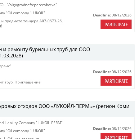
OIL-Volgogradneftepererabotka"
pany "Oil company "LUKOIL"
Deadline:
08/12/2026
 и предмете тендера A07-0673-26
,
PARTICIPATE
26
 и ремонту бурильных труб для ООО
.03.2028)
ервис"
Deadline:
08/12/2026
PARTICIPATE
нт труб
,
Приглашение
 буровых отходов ООО «ЛУКОЙЛ-ПЕРМЬ» (регион Коми
ted Liability Company "LUKOIL-PERM"
Deadline:
08/12/2026
pany "Oil company "LUKOIL"
PARTICIPATE
е
,
1. Общие сведения