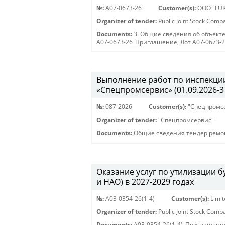
№:
A07-0673-26
Customer(s):
OOO "LUK
Organizer of tender:
Public Joint Stock Com
Documents:
3. Общие сведения об объекте
A07-0673-26_Приглашение
,
Лот A07-0673-
Выполнение работ по инспекции
«Спецпромсервис» (01.09.2026-31
№:
087-2026
Customer(s):
"Спецпромс
Organizer of tender:
"Спецпромсервис"
Documents:
Общие сведения тендер ремо
Оказание услуг по утилизации
и НАО) в 2027-2029 годах
№:
A03-0354-26(1-4)
Customer(s):
Limi
Organizer of tender:
Public Joint Stock Com
Documents:
A03-0354-26(1-4)_Приглашени