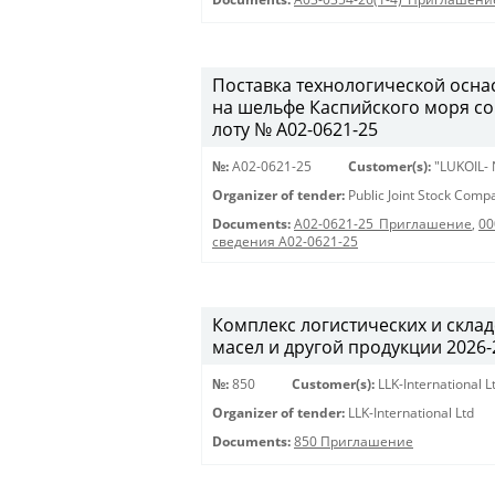
Поставка технологической осна
на шельфе Каспийского моря с
лоту № A02-0621-25
№:
A02-0621-25
Customer(s):
"LUKOIL-
Organizer of tender:
Public Joint Stock Com
Documents:
A02-0621-25_Приглашение
,
00
сведения A02-0621-25
Комплекс логистических и скла
масел и другой продукции 2026-20
№:
850
Customer(s):
LLK-International L
Organizer of tender:
LLK-International Ltd
Documents:
850 Приглашение