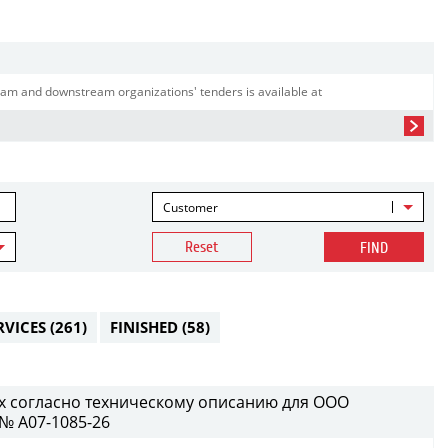
am and downstream organizations' tenders is available at
Customer
Reset
FIND
RVICES
(261)
FINISHED
(58)
х согласно техническому описанию для ООО
№ A07-1085-26