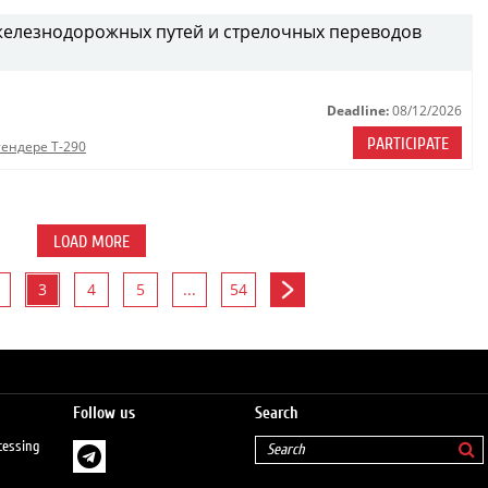
железнодорожных путей и стрелочных переводов
Deadline:
08/12/2026
PARTICIPATE
тендере Т-290
LOAD MORE
3
4
5
...
54
Follow us
Search
cessing