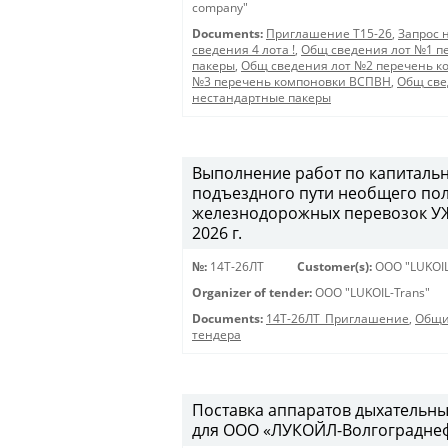
company"
Documents:
Приглашение Т15-26
,
Запрос 
сведения 4 лота !
,
Общ сведения лот №1 п
пакеры
,
Общ сведения лот №2 перечень к
№3 перечень компоновки ВСПВН
,
Общ све
нестандартные пакеры
Выполнение работ по капитальн
подъездного пути необщего пол
железнодорожных перевозок УЖД
2026 г.
№:
14Т-26ЛТ
Customer(s):
OOO "LUKOIL
Organizer of tender:
OOO "LUKOIL-Trans"
Documents:
14Т-26ЛТ_Приглашение
,
Общи
тендера
Поставка аппаратов дыхательны
для ООО «ЛУКОЙЛ-Волгограднефт