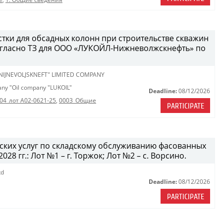
стки для обсадных колонн при строительстве скважин
огласно ТЗ для ООО «ЛУКОЙЛ-Нижневолжскнефть» по
 NIJNEVOLJSKNEFT" LIMITED COMPANY
pany "Oil company "LUKOIL"
Deadline:
08/12/2026
04_лот A02-0621-25
,
0003_Общие
PARTICIPATE
дских услуг по складскому обслуживанию фасованных
28 гг.: Лот №1 – г. Торжок; Лот №2 – с. Ворсино.
td
Deadline:
08/12/2026
PARTICIPATE