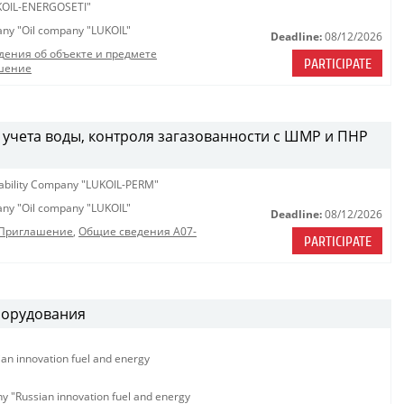
OIL-ENERGOSETI"
pany "Oil company "LUKOIL"
Deadline:
08/12/2026
дения об объекте и предмете
PARTICIPATE
шение
 учета воды, контроля загазованности с ШМР и ПНР
iability Company "LUKOIL-PERM"
pany "Oil company "LUKOIL"
Deadline:
08/12/2026
_Приглашение
,
Общие сведения A07-
PARTICIPATE
борудования
ian innovation fuel and energy
ny "Russian innovation fuel and energy