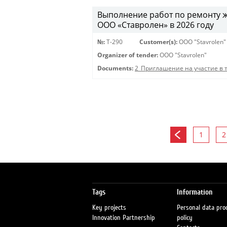
Выполнение работ по ремонту 
ООО «Ставролен» в 2026 году
№:
Т-290
Customer(s):
OOO "Stavrolen"
Organizer of tender:
OOO "Stavrolen"
Documents:
2_Приглашение на участие в 
1
2
Tags
Information
Key projects
Personal data pro
Innovation Partnership
policy