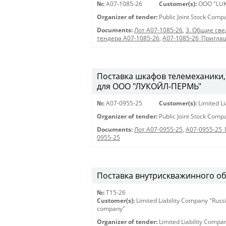
№:
A07-1085-26
Customer(s):
OOO "LUK
Organizer of tender:
Public Joint Stock Com
Documents:
Лот A07-1085-26
,
3. Общие све
тендера A07-1085-26
,
A07-1085-26_Пригла
Поставка шкафов телемеханики,
для ООО "ЛУКОЙЛ-ПЕРМЬ"
№:
A07-0955-25
Customer(s):
Limited L
Organizer of tender:
Public Joint Stock Com
Documents:
Лот A07-0955-25
,
A07-0955-25
0955-25
Поставка внутрискважинного о
№:
Т15-26
Customer(s):
Limited Liability Company "Russ
company"
Organizer of tender:
Limited Liability Compa