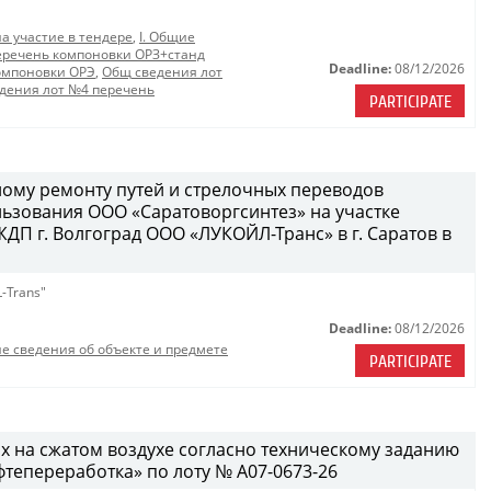
на участие в тендере
,
I. Общие
еречень компоновки ОРЗ+станд
Deadline:
08/12/2026
омпоновки ОРЭ
,
Общ сведения лот
дения лот №4 перечень
PARTICIPATE
ому ремонту путей и стрелочных переводов
ьзования ООО «Саратоворгсинтез» на участке
П г. Волгоград ООО «ЛУКОЙЛ-Транс» в г. Саратов в
-Trans"
Deadline:
08/12/2026
е сведения об объекте и предмете
PARTICIPATE
х на сжатом воздухе согласно техническому заданию
епереработка» по лоту № A07-0673-26