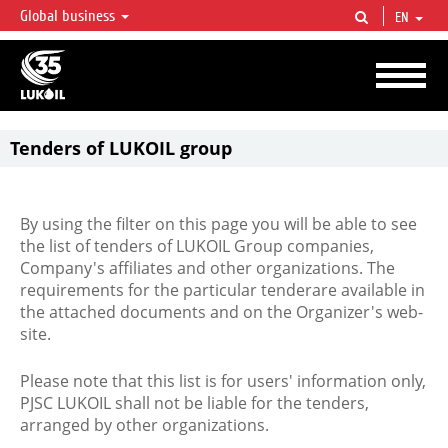
Global business
EN
LUKOIL OVERVIEW
LUKOIL is one of the largest oil & gas vertical integrated companies in the world
accounting for over 2% of crude production and circa 1% of proved hydrocarbon
reserves globally.
Tenders of LUKOIL group
By using the filter on this page you will be able to see
the list of tenders of LUKOIL Group companies,
Company's affiliates and other organizations. The
requirements for the particular tenderare available in
the attached documents and on the Organizer's web-
site.
Please note that this list is for users' information only,
PJSC LUKOIL shall not be liable for the tenders,
arranged by other organizations.