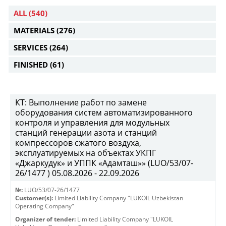
ALL
(540)
MATERIALS
(276)
SERVICES
(264)
FINISHED
(61)
КТ: Выполнение работ по замене
оборудования систем автоматизированного
контроля и управления для модульных
станций генерации азота и станций
компрессоров сжатого воздуха,
эксплуатируемых на объектах УКПГ
«Джаркудук» и УППК «Адамташ»» (LUO/53/07-
26/1477 ) 05.08.2026 - 22.09.2026
№:
LUO/53/07-26/1477
Customer(s):
Limited Liability Company "LUKOIL Uzbekistan
Operating Company"
Organizer of tender:
Limited Liability Company "LUKOIL