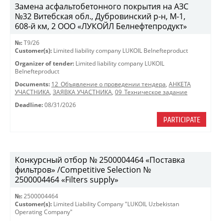
Замена асфальтобетонного покрытия на АЗС
№32 Витебская обл., Дубровинский р-н, М-1,
608-й км, 2 ООО «ЛУКОЙЛ Белнефтепродукт»
№:
T9/26
Customer(s):
Limited liability company LUKOIL Belnefteproduct
Organizer of tender:
Limited liability company LUKOIL
Belnefteproduct
Documents:
12_Объявление о проведении тендера
,
АНКЕТА
УЧАСТНИКА
,
ЗАЯВКА УЧАСТНИКА
,
09_Техническое задание
Deadline:
08/31/2026
PARTICIPATE
Конкурсный отбор № 2500004464 «Поставка
фильтров» /Competitive Selection №
2500004464 «Filters supply»
№:
2500004464
Customer(s):
Limited Liability Company "LUKOIL Uzbekistan
Operating Company"