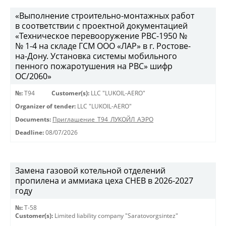
«Выполнение строительно-монтажных работ
в соответствии с проектной документацией
«Техническое перевооружение РВС-1950 №
№ 1-4 на складе ГСМ ООО «ЛАР» в г. Ростове-
на-Дону. Установка системы мобильного
пенного пожаротушения на РВС» шифр
ОС/2060»
№:
Т94
Customer(s):
LLC "LUKOIL-AERO"
Organizer of tender:
LLC "LUKOIL-AERO"
Documents:
Приглашение_Т94_ЛУКОЙЛ_АЭРО
Deadline:
08/07/2026
Замена газовой котельной отделений
пропилена и аммиака цеха СНЕВ в 2026-2027
году
№:
Т-58
Customer(s):
Limited liability company "Saratovorgsintez"