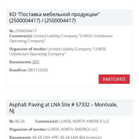
КО "Поставка мебельной продукции"
(2500004417) / (2500004417)
№:
2500004417
Customer(s):
Limited Liability Company "LUKOIL Uzbekistan
Operating Company"
Organizer of tender:
Limited Liability Company "LUKOIL
Uzbekistan Operating Company"
Documents:
ЗКП
Deadline:
08/11/2026
PARTICIPATE
Asphalt Paving at LNA Site # 57332 – Montvale,
NJ
№:
46-26
Customer(s):
LUKOIL NORTH AMERICA LLC
Organizer of tender:
LUKOIL NORTH AMERICA LLC
Documents:
46-26 LNA-APP
,
46-26-LNA-Bid Invitation