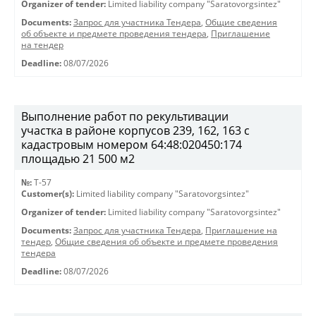
Organizer of tender:
Limited liability company "Saratovorgsintez"
Documents:
Запрос для участника Тендера
,
Общие сведения
об объекте и предмете проведения тендера
,
Приглашение
на тендер
Deadline:
08/07/2026
Выполнение работ по рекультивации
участка в районе корпусов 239, 162, 163 с
кадастровым номером 64:48:020450:174
площадью 21 500 м2
№:
T-57
Customer(s):
Limited liability company "Saratovorgsintez"
Organizer of tender:
Limited liability company "Saratovorgsintez"
Documents:
Запрос для участника Тендера
,
Приглашение на
тендер
,
Общие сведения об объекте и предмете проведения
тендера
Deadline:
08/07/2026