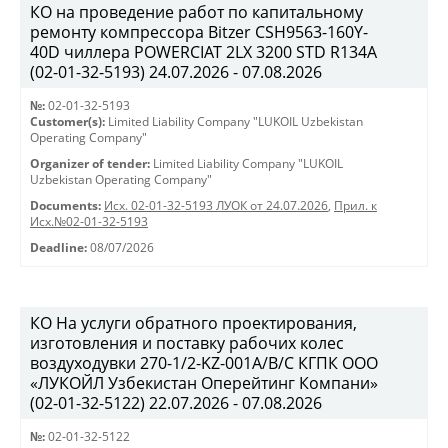
КО на проведение работ по капитальному
ремонту компрессора Bitzer CSH9563-160Y-
40D чиллера POWERCIAT 2LX 3200 STD R134A
(02-01-32-5193) 24.07.2026 - 07.08.2026
№:
02-01-32-5193
Customer(s):
Limited Liability Company "LUKOIL Uzbekistan
Operating Company"
Organizer of tender:
Limited Liability Company "LUKOIL
Uzbekistan Operating Company"
Documents:
Исх. 02-01-32-5193 ЛУОК от 24.07.2026
,
Прил. к
Исх.№02-01-32-5193
Deadline:
08/07/2026
КО На услуги обратного проектирования,
изготовления и поставку рабочих колес
воздуходувки 270-1/2-KZ-001A/B/C КГПК OOO
«ЛУКОЙЛ Узбекистан Оперейтинг Компани»
(02-01-32-5122) 22.07.2026 - 07.08.2026
№:
02-01-32-5122