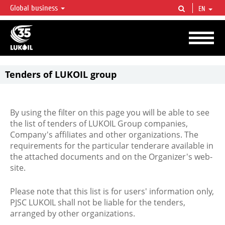
Global business
EN
LUKOIL OVERVIEW
LUKOIL is one of the largest oil & gas vertical integrated companies in the world
accounting for over 2% of crude production and circa 1% of proved hydrocarbon
reserves globally.
Tenders of LUKOIL group
By using the filter on this page you will be able to see
the list of tenders of LUKOIL Group companies,
Company's affiliates and other organizations. The
requirements for the particular tenderare available in
the attached documents and on the Organizer's web-
site.
Please note that this list is for users' information only,
PJSC LUKOIL shall not be liable for the tenders,
arranged by other organizations.