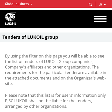
Global business
EN
LUKOIL OVERVIEW
LUKOIL is one of the largest oil & gas vertical integrated companies in the world
accounting for over 2% of crude production and circa 1% of proved hydrocarbon
reserves globally.
Tenders of LUKOIL group
By using the filter on this page you will be able to see
the list of tenders of LUKOIL Group companies,
Company's affiliates and other organizations. The
requirements for the particular tenderare available in
the attached documents and on the Organizer's web-
site.
Please note that this list is for users' information only,
PJSC LUKOIL shall not be liable for the tenders,
arranged by other organizations.