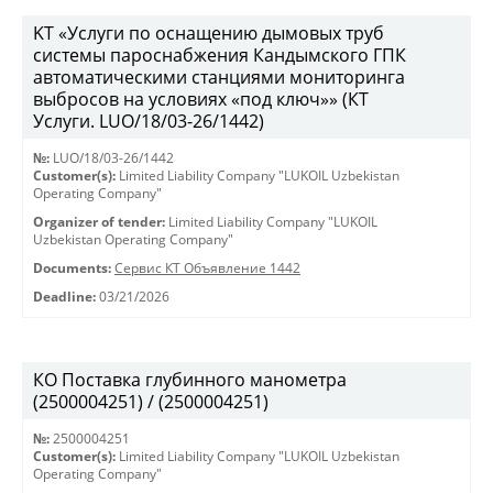
KT «Услуги по оснащению дымовых труб
системы пароснабжения Кандымского ГПК
автоматическими станциями мониторинга
выбросов на условиях «под ключ»» (КТ
Услуги. LUO/18/03-26/1442)
№:
LUO/18/03-26/1442
Customer(s):
Limited Liability Company "LUKOIL Uzbekistan
Operating Company"
Organizer of tender:
Limited Liability Company "LUKOIL
Uzbekistan Operating Company"
Documents:
Сервис КТ Объявление 1442
Deadline:
03/21/2026
КО Поставка глубинного манометра
(2500004251) / (2500004251)
№:
2500004251
Customer(s):
Limited Liability Company "LUKOIL Uzbekistan
Operating Company"