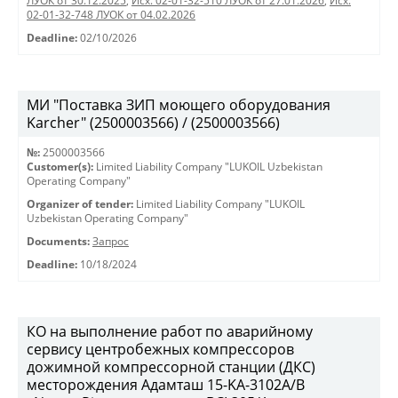
ЛУОК от 30.12.2025
,
Исх. 02-01-32-510 ЛУОК от 27.01.2026
,
Исх.
02-01-32-748 ЛУОК от 04.02.2026
Deadline:
02/10/2026
МИ "Поставка ЗИП моющего оборудования
Karcher" (2500003566) / (2500003566)
№:
2500003566
Customer(s):
Limited Liability Company "LUKOIL Uzbekistan
Operating Company"
Organizer of tender:
Limited Liability Company "LUKOIL
Uzbekistan Operating Company"
Documents:
Запрос
Deadline:
10/18/2024
КО на выполнение работ по аварийному
сервису центробежных компрессоров
дожимной компрессорной станции (ДКС)
месторождения Адамташ 15-KA-3102А/В