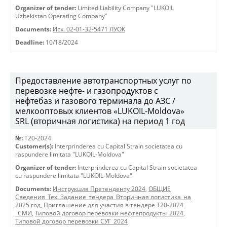
Organizer of tender:
Limited Liability Company "LUKOIL
Uzbekistan Operating Company"
Documents:
Исх. 02-01-32-5471 ЛУОК
Deadline:
10/18/2024
Предоставление автотранспортных услуг по
перевозке нефте- и газопродуктов с
нефтебаз и газового терминала до АЗС /
мелкооптовых клиентов «LUKOIL-Moldova»
SRL (вторичная логистика) на период 1 год
№:
T20-2024
Customer(s):
Interprinderea cu Capital Strain societatea cu
raspundere limitata "LUKOIL-Moldova"
Organizer of tender:
Interprinderea cu Capital Strain societatea
cu raspundere limitata "LUKOIL-Moldova"
Documents:
Инструкция Претенденту 2024
,
ОБЩИЕ
Сведения_Тех. Задание_тендера_Вторичная логистика_на
2025 год
,
Приглашение для участия в тендере Т20-2024
_СМИ
,
Типовой договор перевозки нефтепродукты_2024
,
Типовой договор перевозки СУГ_2024