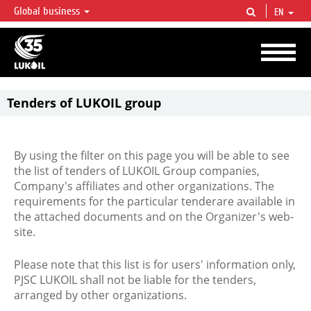
Global business
EN
LUKOIL OVERVIEW
LUKOIL is one of the largest oil & gas vertical integrated companies in the world
accounting for over 2% of crude production and circa 1% of proved hydrocarbon
reserves globally.
Tenders of LUKOIL group
By using the filter on this page you will be able to see
the list of tenders of LUKOIL Group companies,
Company's affiliates and other organizations. The
requirements for the particular tenderare available in
the attached documents and on the Organizer's web-
site.
Please note that this list is for users' information only,
PJSC LUKOIL shall not be liable for the tenders,
arranged by other organizations.