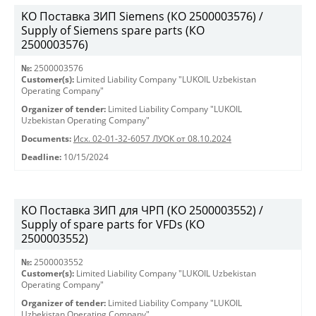
KO Поставка ЗИП Siemens (КО 2500003576) /
Supply of Siemens spare parts (КО
2500003576)
№:
2500003576
Customer(s):
Limited Liability Company "LUKOIL Uzbekistan
Operating Company"
Organizer of tender:
Limited Liability Company "LUKOIL
Uzbekistan Operating Company"
Documents:
Исх. 02-01-32-6057 ЛУОК от 08.10.2024
Deadline:
10/15/2024
KO Поставка ЗИП для ЧРП (КО 2500003552) /
Supply of spare parts for VFDs (КО
2500003552)
№:
2500003552
Customer(s):
Limited Liability Company "LUKOIL Uzbekistan
Operating Company"
Organizer of tender:
Limited Liability Company "LUKOIL
Uzbekistan Operating Company"