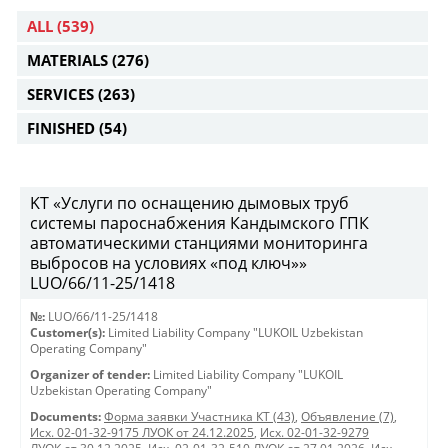
ALL
(539)
MATERIALS
(276)
SERVICES
(263)
FINISHED
(54)
KT «Услуги по оснащению дымовых труб
системы пароснабжения Кандымского ГПК
автоматическими станциями мониторинга
выбросов на условиях «под ключ»»
LUO/66/11-25/1418
№:
LUO/66/11-25/1418
Customer(s):
Limited Liability Company "LUKOIL Uzbekistan
Operating Company"
Organizer of tender:
Limited Liability Company "LUKOIL
Uzbekistan Operating Company"
Documents:
Форма заявки Участника КТ (43)
,
Объявление (7)
,
Исх. 02-01-32-9175 ЛУОК от 24.12.2025
,
Исх. 02-01-32-9279