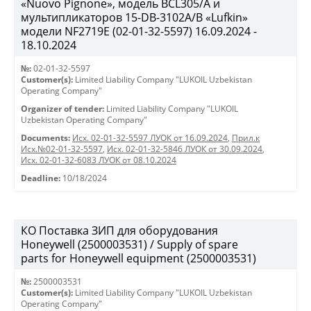
«Nuovo Pignone», модель BCL305/A и
мультипликаторов 15-DB-3102A/B «Lufkin»
модели NF2719Е (02-01-32-5597) 16.09.2024 -
18.10.2024
№:
02-01-32-5597
Customer(s):
Limited Liability Company "LUKOIL Uzbekistan
Operating Company"
Organizer of tender:
Limited Liability Company "LUKOIL
Uzbekistan Operating Company"
Documents:
Исх. 02-01-32-5597 ЛУОК от 16.09.2024
,
Прил.к
Исх.№02-01-32-5597
,
Исх. 02-01-32-5846 ЛУОК от 30.09.2024
,
Исх. 02-01-32-6083 ЛУОК от 08.10.2024
Deadline:
10/18/2024
КО Поставка ЗИП для оборудования
Honeywell (2500003531) / Supply of spare
parts for Honeywell equipment (2500003531)
№:
2500003531
Customer(s):
Limited Liability Company "LUKOIL Uzbekistan
Operating Company"