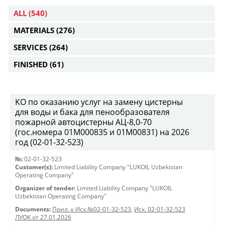
ALL
(540)
MATERIALS
(276)
SERVICES
(264)
FINISHED
(61)
KO по оказанию услуг на замену цистерны
для воды и бака для пенообразователя
пожарной автоцистерны АЦ-8,0-70
(гос.номера 01М000835 и 01М00831) на 2026
год (02-01-32-523)
№:
02-01-32-523
Customer(s):
Limited Liability Company "LUKOIL Uzbekistan
Operating Company"
Organizer of tender:
Limited Liability Company "LUKOIL
Uzbekistan Operating Company"
Documents:
Прил. к Исх.№02-01-32-523
,
Исх. 02-01-32-523
ЛУОК от 27.01.2026