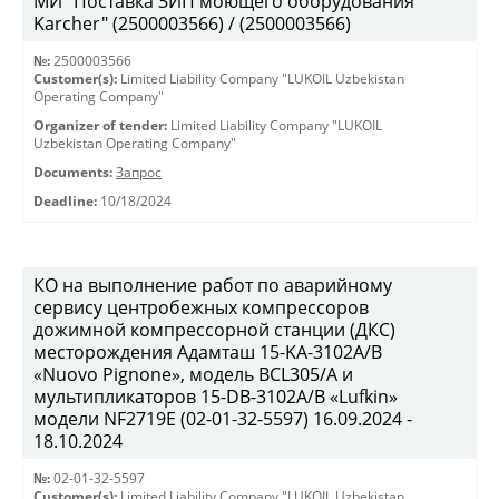
МИ "Поставка ЗИП моющего оборудования
Karcher" (2500003566) / (2500003566)
№:
2500003566
Customer(s):
Limited Liability Company "LUKOIL Uzbekistan
Operating Company"
Organizer of tender:
Limited Liability Company "LUKOIL
Uzbekistan Operating Company"
Documents:
Запрос
Deadline:
10/18/2024
КО на выполнение работ по аварийному
сервису центробежных компрессоров
дожимной компрессорной станции (ДКС)
месторождения Адамташ 15-KA-3102А/В
«Nuovo Pignone», модель BCL305/A и
мультипликаторов 15-DB-3102A/B «Lufkin»
модели NF2719Е (02-01-32-5597) 16.09.2024 -
18.10.2024
№:
02-01-32-5597
Customer(s):
Limited Liability Company "LUKOIL Uzbekistan