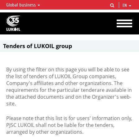
Global business
EN
LUKOIL OVERVIEW
LUKOIL is one of the largest oil & gas vertical integrated companies in the world
accounting for over 2% of crude production and circa 1% of proved hydrocarbon
reserves globally.
Tenders of LUKOIL group
By using the filter on this page you will be able to see
the list of tenders of LUKOIL Group companies,
Company's affiliates and other organizations. The
requirements for the particular tenderare available in
the attached documents and on the Organizer's web-
site.
Please note that this list is for users' information only,
PJSC LUKOIL shall not be liable for the tenders,
arranged by other organizations.