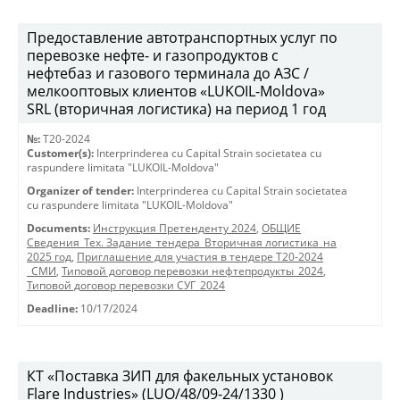
Предоставление автотранспортных услуг по
перевозке нефте- и газопродуктов с
нефтебаз и газового терминала до АЗС /
мелкооптовых клиентов «LUKOIL-Moldova»
SRL (вторичная логистика) на период 1 год
№:
T20-2024
Customer(s):
Interprinderea cu Capital Strain societatea cu
raspundere limitata "LUKOIL-Moldova"
Organizer of tender:
Interprinderea cu Capital Strain societatea
cu raspundere limitata "LUKOIL-Moldova"
Documents:
Инструкция Претенденту 2024
,
ОБЩИЕ
Сведения_Тех. Задание_тендера_Вторичная логистика_на
2025 год
,
Приглашение для участия в тендере Т20-2024
_СМИ
,
Типовой договор перевозки нефтепродукты_2024
,
Типовой договор перевозки СУГ_2024
Deadline:
10/17/2024
КТ «Поставка ЗИП для факельных установок
Flare Industries» (LUO/48/09-24/1330 )