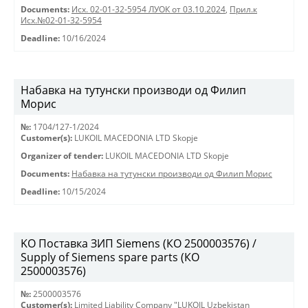
Documents:
Исх. 02-01-32-5954 ЛУОК от 03.10.2024
,
Прил.к
Исх.№02-01-32-5954
Deadline:
10/16/2024
Набавка на тутунски производи од Филип
Морис
№:
1704/127-1/2024
Customer(s):
LUKOIL MACEDONIA LTD Skopje
Organizer of tender:
LUKOIL MACEDONIA LTD Skopje
Documents:
Набавка на тутунски производи од Филип Морис
Deadline:
10/15/2024
KO Поставка ЗИП Siemens (КО 2500003576) /
Supply of Siemens spare parts (КО
2500003576)
№:
2500003576
Customer(s):
Limited Liability Company "LUKOIL Uzbekistan