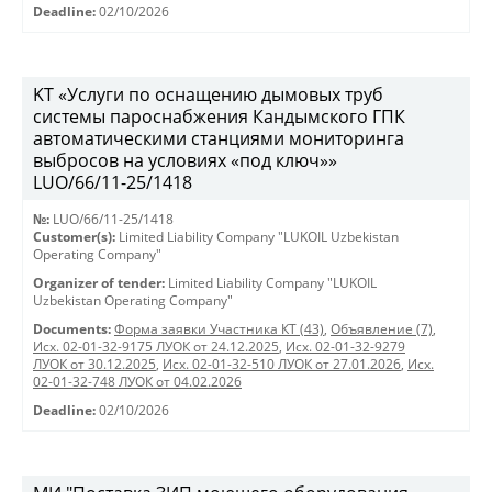
Deadline:
02/10/2026
KT «Услуги по оснащению дымовых труб
системы пароснабжения Кандымского ГПК
автоматическими станциями мониторинга
выбросов на условиях «под ключ»»
LUO/66/11-25/1418
№:
LUO/66/11-25/1418
Customer(s):
Limited Liability Company "LUKOIL Uzbekistan
Operating Company"
Organizer of tender:
Limited Liability Company "LUKOIL
Uzbekistan Operating Company"
Documents:
Форма заявки Участника КТ (43)
,
Объявление (7)
,
Исх. 02-01-32-9175 ЛУОК от 24.12.2025
,
Исх. 02-01-32-9279
ЛУОК от 30.12.2025
,
Исх. 02-01-32-510 ЛУОК от 27.01.2026
,
Исх.
02-01-32-748 ЛУОК от 04.02.2026
Deadline:
02/10/2026