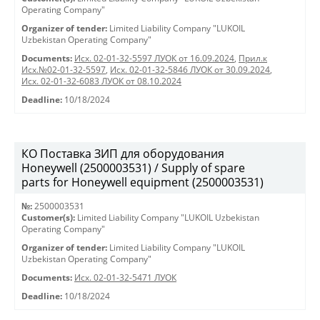
Operating Company"
Organizer of tender:
Limited Liability Company "LUKOIL
Uzbekistan Operating Company"
Documents:
Исх. 02-01-32-5597 ЛУОК от 16.09.2024
,
Прил.к
Исх.№02-01-32-5597
,
Исх. 02-01-32-5846 ЛУОК от 30.09.2024
,
Исх. 02-01-32-6083 ЛУОК от 08.10.2024
Deadline:
10/18/2024
КО Поставка ЗИП для оборудования
Honeywell (2500003531) / Supply of spare
parts for Honeywell equipment (2500003531)
№:
2500003531
Customer(s):
Limited Liability Company "LUKOIL Uzbekistan
Operating Company"
Organizer of tender:
Limited Liability Company "LUKOIL
Uzbekistan Operating Company"
Documents:
Исх. 02-01-32-5471 ЛУОК
Deadline:
10/18/2024