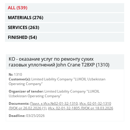
ALL
(539)
MATERIALS
(276)
SERVICES
(263)
FINISHED
(54)
КО - оказание услуг по ремонту сухих
газовых уплотнений John Crane T28XP (1310)
№:
1310
Customer(s):
Limited Liability Company "LUKOIL Uzbekistan
Operating Company"
Organizer of tender:
Limited Liability Company "LUKOIL
Uzbekistan Operating Company"
Documents:
Прил. к Исх.№02-01-32-1310
,
Исх. 02-01-32-1310
ЛУОК от 26.02.2026 (1)
,
Исх. 02-01-32-1805 ЛУОК от 18.03.2026
Deadline:
03/25/2026