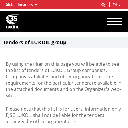
Global business
EN
LUKOIL OVERVIEW
LUKOIL is one of the largest oil & gas vertical integrated companies in the world
accounting for over 2% of crude production and circa 1% of proved hydrocarbon
reserves globally.
Tenders of LUKOIL group
By using the filter on this page you will be able to see
the list of tenders of LUKOIL Group companies,
Company's affiliates and other organizations. The
requirements for the particular tenderare available in
the attached documents and on the Organizer's web-
site.
Please note that this list is for users' information only,
PJSC LUKOIL shall not be liable for the tenders,
arranged by other organizations.