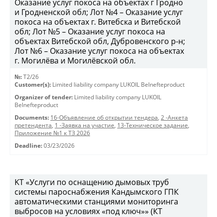
Оказание услуг покоса на объектах г Гродно
и Гродненской обл; Лот №4 – Оказание услуг
покоса на объектах г. Витебска и Витебской
обл; Лот №5 – Оказание услуг покоса на
объектах Витебской обл, Дубровенского р-н;
Лот №6 – Оказание услуг покоса на объектах
г. Могилёва и Могилёвской обл.
№:
T2/26
Customer(s):
Limited liability company LUKOIL Belnefteproduct
Organizer of tender:
Limited liability company LUKOIL
Belnefteproduct
Documents:
16-Объявление об открытии тендера
,
2 -Анкета
претендента
,
1 -Заявка на участие
,
13-Техническое задание
,
Приложение №1 к ТЗ 2026
Deadline:
03/23/2026
KT «Услуги по оснащению дымовых труб
системы пароснабжения Кандымского ГПК
автоматическими станциями мониторинга
выбросов на условиях «под ключ»» (КТ