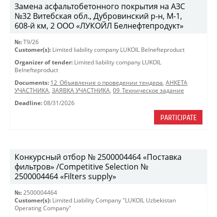
Замена асфальтобетонного покрытия на АЗС
№32 Витебская обл., Дубровинский р-н, М-1,
608-й км, 2 ООО «ЛУКОЙЛ Белнефтепродукт»
№:
T9/26
Customer(s):
Limited liability company LUKOIL Belnefteproduct
Organizer of tender:
Limited liability company LUKOIL
Belnefteproduct
Documents:
12_Объявление о проведении тендера
,
АНКЕТА
УЧАСТНИКА
,
ЗАЯВКА УЧАСТНИКА
,
09_Техническое задание
Deadline:
08/31/2026
PARTICIPATE
Конкурсный отбор № 2500004464 «Поставка
фильтров» /Competitive Selection №
2500004464 «Filters supply»
№:
2500004464
Customer(s):
Limited Liability Company "LUKOIL Uzbekistan
Operating Company"