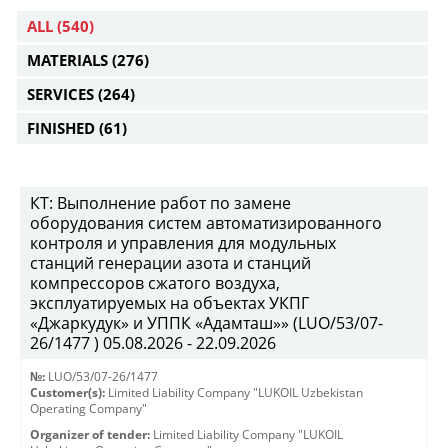
ALL
(540)
MATERIALS
(276)
SERVICES
(264)
FINISHED
(61)
КТ: Выполнение работ по замене
оборудования систем автоматизированного
контроля и управления для модульных
станций генерации азота и станций
компрессоров сжатого воздуха,
эксплуатируемых на объектах УКПГ
«Джаркудук» и УППК «Адамташ»» (LUO/53/07-
26/1477 ) 05.08.2026 - 22.09.2026
№:
LUO/53/07-26/1477
Customer(s):
Limited Liability Company "LUKOIL Uzbekistan
Operating Company"
Organizer of tender:
Limited Liability Company "LUKOIL