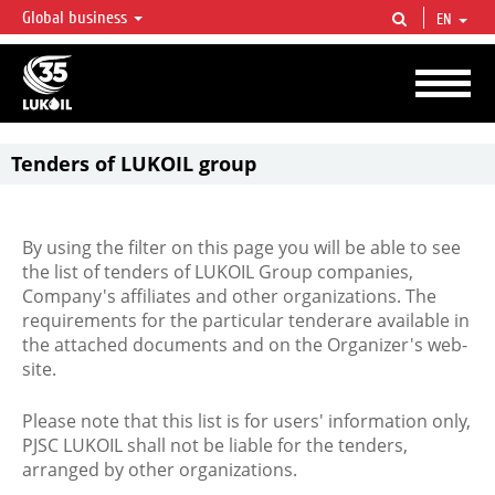
Global business
EN
LUKOIL OVERVIEW
LUKOIL is one of the largest oil & gas vertical integrated companies in the world
accounting for over 2% of crude production and circa 1% of proved hydrocarbon
reserves globally.
Tenders of LUKOIL group
By using the filter on this page you will be able to see
the list of tenders of LUKOIL Group companies,
Company's affiliates and other organizations. The
requirements for the particular tenderare available in
the attached documents and on the Organizer's web-
site.
Please note that this list is for users' information only,
PJSC LUKOIL shall not be liable for the tenders,
arranged by other organizations.