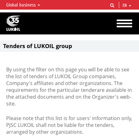
Global business
EN
LUKOIL OVERVIEW
LUKOIL is one of the largest oil & gas vertical integrated companies in the world
accounting for over 2% of crude production and circa 1% of proved hydrocarbon
reserves globally.
Tenders of LUKOIL group
By using the filter on this page you will be able to see
the list of tenders of LUKOIL Group companies,
Company's affiliates and other organizations. The
requirements for the particular tenderare available in
the attached documents and on the Organizer's web-
site.
Please note that this list is for users' information only,
PJSC LUKOIL shall not be liable for the tenders,
arranged by other organizations.