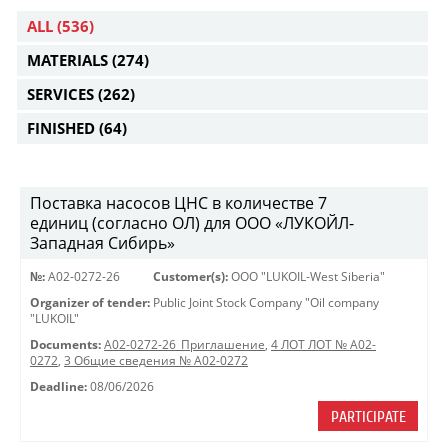
ALL
(536)
MATERIALS
(274)
SERVICES
(262)
FINISHED
(64)
Поставка насосов ЦНС в количестве 7
единиц (согласно ОЛ) для ООО «ЛУКОЙЛ-
Западная Сибирь»
№:
A02-0272-26
Customer(s):
OOO "LUKOIL-West Siberia"
Organizer of tender:
Public Joint Stock Company "Oil company
"LUKOIL"
Documents:
A02-0272-26_Приглашение
,
4 ЛОТ ЛОТ № A02-
0272
,
3 Общие сведения № A02-0272
Deadline:
08/06/2026
PARTICIPATE