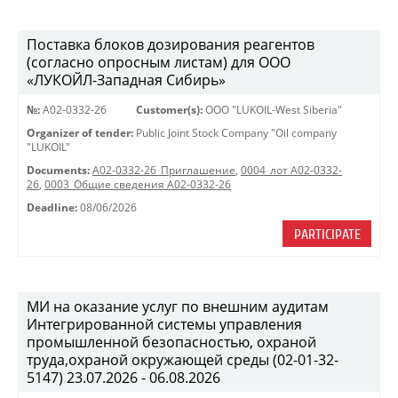
Поставка блоков дозирования реагентов
(согласно опросным листам) для ООО
«ЛУКОЙЛ-Западная Сибирь»
№:
A02-0332-26
Customer(s):
OOO "LUKOIL-West Siberia"
Organizer of tender:
Public Joint Stock Company "Oil company
"LUKOIL"
Documents:
A02-0332-26_Приглашение
,
0004_лот А02-0332-
26
,
0003_Общие сведения А02-0332-26
Deadline:
08/06/2026
PARTICIPATE
МИ на оказание услуг по внешним аудитам
Интегрированной системы управления
промышленной безопасностью, охраной
труда,охраной окружающей среды (02-01-32-
5147) 23.07.2026 - 06.08.2026