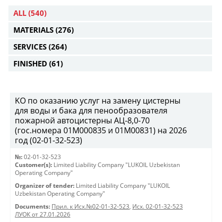
ALL
(540)
MATERIALS
(276)
SERVICES
(264)
FINISHED
(61)
KO по оказанию услуг на замену цистерны
для воды и бака для пенообразователя
пожарной автоцистерны АЦ-8,0-70
(гос.номера 01М000835 и 01М00831) на 2026
год (02-01-32-523)
№:
02-01-32-523
Customer(s):
Limited Liability Company "LUKOIL Uzbekistan
Operating Company"
Organizer of tender:
Limited Liability Company "LUKOIL
Uzbekistan Operating Company"
Documents:
Прил. к Исх.№02-01-32-523
,
Исх. 02-01-32-523
ЛУОК от 27.01.2026