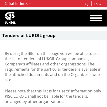
Global business
EN
LUKOIL OVERVIEW
LUKOIL is one of the largest oil & gas vertical integrated companies in the world
accounting for over 2% of crude production and circa 1% of proved hydrocarbon
reserves globally.
Tenders of LUKOIL group
By using the filter on this page you will be able to see
the list of tenders of LUKOIL Group companies,
Company's affiliates and other organizations. The
requirements for the particular tenderare available in
the attached documents and on the Organizer's web-
site.
Please note that this list is for users' information only,
PJSC LUKOIL shall not be liable for the tenders,
arranged by other organizations.