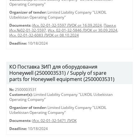
Operating Company"
Organizer of tender:
Limited Liability Company "LUKOIL
Uzbekistan Operating Company"
Documents:
Исх. 02-01-32-5597 ЛУОК от 16.09.2024
,
Прил.к
Исх.№02-01-32-5597
,
Исх. 02-01-32-5846 ЛУОК от 30.09.2024
,
Исх. 02-01-32-6083 ЛУОК от 08.10.2024
Deadline:
10/18/2024
КО Поставка ЗИП для оборудования
Honeywell (2500003531) / Supply of spare
parts for Honeywell equipment (2500003531)
№:
2500003531
Customer(s):
Limited Liability Company "LUKOIL Uzbekistan
Operating Company"
Organizer of tender:
Limited Liability Company "LUKOIL
Uzbekistan Operating Company"
Documents:
Исх. 02-01-32-5471 ЛУОК
Deadline:
10/18/2024