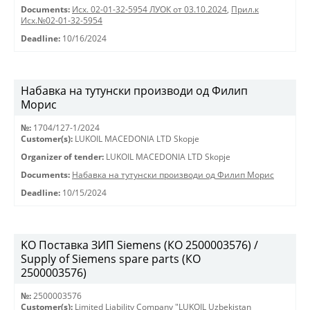
Documents:
Исх. 02-01-32-5954 ЛУОК от 03.10.2024
,
Прил.к
Исх.№02-01-32-5954
Deadline:
10/16/2024
Набавка на тутунски производи од Филип
Морис
№:
1704/127-1/2024
Customer(s):
LUKOIL MACEDONIA LTD Skopje
Organizer of tender:
LUKOIL MACEDONIA LTD Skopje
Documents:
Набавка на тутунски производи од Филип Морис
Deadline:
10/15/2024
KO Поставка ЗИП Siemens (КО 2500003576) /
Supply of Siemens spare parts (КО
2500003576)
№:
2500003576
Customer(s):
Limited Liability Company "LUKOIL Uzbekistan