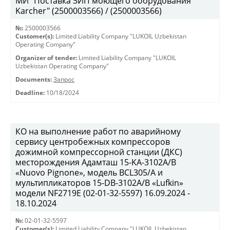
МИ "Поставка ЗИП моющего оборудования
Karcher" (2500003566) / (2500003566)
№:
2500003566
Customer(s):
Limited Liability Company "LUKOIL Uzbekistan
Operating Company"
Organizer of tender:
Limited Liability Company "LUKOIL
Uzbekistan Operating Company"
Documents:
Запрос
Deadline:
10/18/2024
КО на выполнение работ по аварийному
сервису центробежных компрессоров
дожимной компрессорной станции (ДКС)
месторождения Адамташ 15-KA-3102А/В
«Nuovo Pignone», модель BCL305/A и
мультипликаторов 15-DB-3102A/B «Lufkin»
модели NF2719Е (02-01-32-5597) 16.09.2024 -
18.10.2024
№:
02-01-32-5597
Customer(s):
Limited Liability Company "LUKOIL Uzbekistan