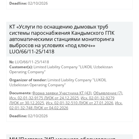
Deadline:
02/10/2026
KT «Услуги по оснащению дымовых труб
системы пароснабжения Кандымского ГПК
автоматическими станциями мониторинга
выбросов на условиях «под ключ»»
LUO/66/11-25/1418
№:
LUO/66/11-25/1418
Customer(s):
Limited Liability Company "LUKOIL Uzbekistan
Operating Company"
Organizer of tender:
Limited Liability Company "LUKOIL
Uzbekistan Operating Company"
Documents:
Форма заявки Участника КТ (43)
,
Объявление (7)
,
Исх. 02-01-32-9175 ЛУОК от 24.12.2025
,
Исх. 02-01-32-9279
ЛУОК от 30.12.2025
,
Исх. 02-01-32-510 ЛУОК от 27.01.2026
,
Исх.
02-01-32-748 ЛУОК от 04.02.2026
Deadline:
02/10/2026