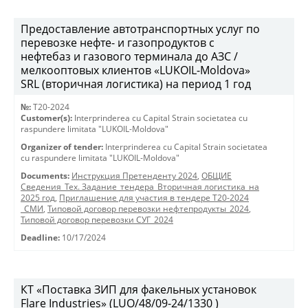
Предоставление автотранспортных услуг по
перевозке нефте- и газопродуктов с
нефтебаз и газового терминала до АЗС /
мелкооптовых клиентов «LUKOIL-Moldova»
SRL (вторичная логистика) на период 1 год
№:
T20-2024
Customer(s):
Interprinderea cu Capital Strain societatea cu
raspundere limitata "LUKOIL-Moldova"
Organizer of tender:
Interprinderea cu Capital Strain societatea
cu raspundere limitata "LUKOIL-Moldova"
Documents:
Инструкция Претенденту 2024
,
ОБЩИЕ
Сведения_Тех. Задание_тендера_Вторичная логистика_на
2025 год
,
Приглашение для участия в тендере Т20-2024
_СМИ
,
Типовой договор перевозки нефтепродукты_2024
,
Типовой договор перевозки СУГ_2024
Deadline:
10/17/2024
КТ «Поставка ЗИП для факельных установок
Flare Industries» (LUO/48/09-24/1330 )