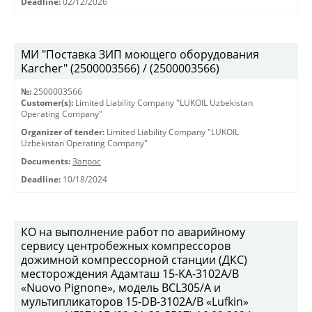
Deadline:
02/12/2026
МИ "Поставка ЗИП моющего оборудования
Karcher" (2500003566) / (2500003566)
№:
2500003566
Customer(s):
Limited Liability Company "LUKOIL Uzbekistan
Operating Company"
Organizer of tender:
Limited Liability Company "LUKOIL
Uzbekistan Operating Company"
Documents:
Запрос
Deadline:
10/18/2024
КО на выполнение работ по аварийному
сервису центробежных компрессоров
дожимной компрессорной станции (ДКС)
месторождения Адамташ 15-KA-3102А/В
«Nuovo Pignone», модель BCL305/A и
мультипликаторов 15-DB-3102A/B «Lufkin»