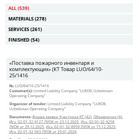
ALL
(539)
MATERIALS
(278)
SERVICES
(261)
FINISHED
(54)
«Поставка пожарного инвентаря и
комплектующих» (КТ Товар LUO/64/10-
25/1416
№:
LUO/64/10-25/1416
Customer(s):
Limited Liability Company "LUKOIL Uzbekistan
Operating Company"
Organizer of tender:
Limited Liability Company "LUKOIL
Uzbekistan Operating Company"
Documents:
Форма заявки Участника КТ (42)
,
Объявление (6)
,
Исх. 02-01-32-9127 ЛУОК от 23.12.2025
,
Исх. 02-01-32-9258
ЛУОК от 29.12.2025
,
Исх. 02-01-32-8959 ЛУОК от 15.12.2025
,
Исх. 02-01-32-563 ЛУОК от 29.01.2026