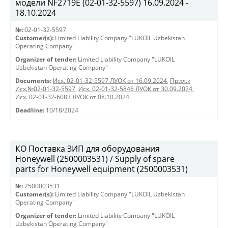
модели NF2719Е (02-01-32-5597) 16.09.2024 -
18.10.2024
№:
02-01-32-5597
Customer(s):
Limited Liability Company "LUKOIL Uzbekistan
Operating Company"
Organizer of tender:
Limited Liability Company "LUKOIL
Uzbekistan Operating Company"
Documents:
Исх. 02-01-32-5597 ЛУОК от 16.09.2024
,
Прил.к
Исх.№02-01-32-5597
,
Исх. 02-01-32-5846 ЛУОК от 30.09.2024
,
Исх. 02-01-32-6083 ЛУОК от 08.10.2024
Deadline:
10/18/2024
КО Поставка ЗИП для оборудования
Honeywell (2500003531) / Supply of spare
parts for Honeywell equipment (2500003531)
№:
2500003531
Customer(s):
Limited Liability Company "LUKOIL Uzbekistan
Operating Company"
Organizer of tender:
Limited Liability Company "LUKOIL
Uzbekistan Operating Company"