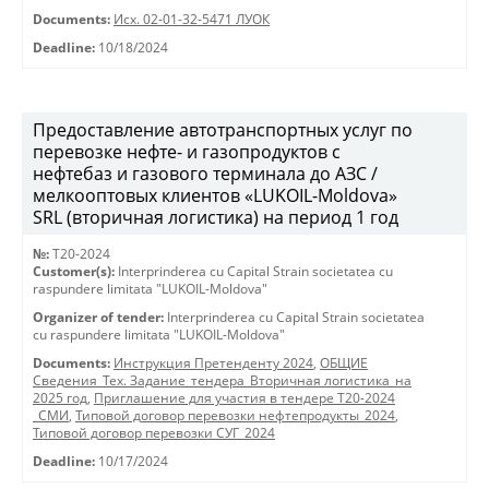
Documents:
Исх. 02-01-32-5471 ЛУОК
Deadline:
10/18/2024
Предоставление автотранспортных услуг по
перевозке нефте- и газопродуктов с
нефтебаз и газового терминала до АЗС /
мелкооптовых клиентов «LUKOIL-Moldova»
SRL (вторичная логистика) на период 1 год
№:
T20-2024
Customer(s):
Interprinderea cu Capital Strain societatea cu
raspundere limitata "LUKOIL-Moldova"
Organizer of tender:
Interprinderea cu Capital Strain societatea
cu raspundere limitata "LUKOIL-Moldova"
Documents:
Инструкция Претенденту 2024
,
ОБЩИЕ
Сведения_Тех. Задание_тендера_Вторичная логистика_на
2025 год
,
Приглашение для участия в тендере Т20-2024
_СМИ
,
Типовой договор перевозки нефтепродукты_2024
,
Типовой договор перевозки СУГ_2024
Deadline:
10/17/2024