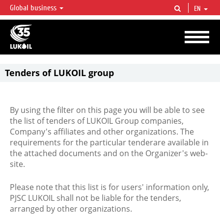
Global business
EN
LUKOIL OVERVIEW
LUKOIL is one of the largest oil & gas vertical integrated companies in the world
accounting for over 2% of crude production and circa 1% of proved hydrocarbon
reserves globally.
Tenders of LUKOIL group
By using the filter on this page you will be able to see
the list of tenders of LUKOIL Group companies,
Company's affiliates and other organizations. The
requirements for the particular tenderare available in
the attached documents and on the Organizer's web-
site.
Please note that this list is for users' information only,
PJSC LUKOIL shall not be liable for the tenders,
arranged by other organizations.