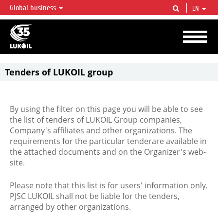
Global business
EN
LUKOIL OVERVIEW
LUKOIL is one of the largest oil & gas vertical integrated companies in the world
accounting for over 2% of crude production and circa 1% of proved hydrocarbon
reserves globally.
Tenders of LUKOIL group
By using the filter on this page you will be able to see
the list of tenders of LUKOIL Group companies,
Company's affiliates and other organizations. The
requirements for the particular tenderare available in
the attached documents and on the Organizer's web-
site.
Please note that this list is for users' information only,
PJSC LUKOIL shall not be liable for the tenders,
arranged by other organizations.