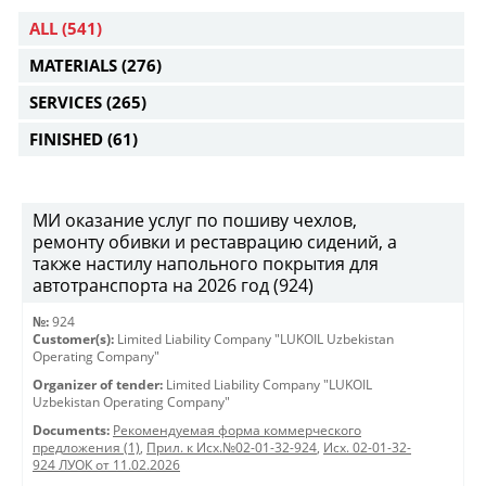
ALL
(541)
MATERIALS
(276)
SERVICES
(265)
FINISHED
(61)
МИ оказание услуг по пошиву чехлов,
ремонту обивки и реставрацию сидений, а
также настилу напольного покрытия для
автотранспорта на 2026 год (924)
№:
924
Customer(s):
Limited Liability Company "LUKOIL Uzbekistan
Operating Company"
Organizer of tender:
Limited Liability Company "LUKOIL
Uzbekistan Operating Company"
Documents:
Рекомендуемая форма коммерческого
предложения (1)
,
Прил. к Исх.№02-01-32-924
,
Исх. 02-01-32-
924 ЛУОК от 11.02.2026