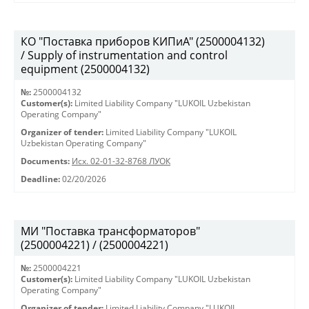
КО "Поставка приборов КИПиА" (2500004132)
/ Supply of instrumentation and control
equipment (2500004132)
№:
2500004132
Customer(s):
Limited Liability Company "LUKOIL Uzbekistan
Operating Company"
Organizer of tender:
Limited Liability Company "LUKOIL
Uzbekistan Operating Company"
Documents:
Исх. 02-01-32-8768 ЛУОК
Deadline:
02/20/2026
МИ "Поставка трансформаторов"
(2500004221) / (2500004221)
№:
2500004221
Customer(s):
Limited Liability Company "LUKOIL Uzbekistan
Operating Company"
Organizer of tender:
Limited Liability Company "LUKOIL