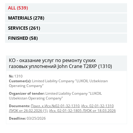
ALL
(539)
MATERIALS
(278)
SERVICES
(261)
FINISHED
(58)
КО - оказание услуг по ремонту сухих
газовых уплотнений John Crane T28XP (1310)
№:
1310
Customer(s):
Limited Liability Company "LUKOIL Uzbekistan
Operating Company"
Organizer of tender:
Limited Liability Company "LUKOIL
Uzbekistan Operating Company"
Documents:
Прил. к Исх.№02-01-32-1310
,
Исх. 02-01-32-1310
ЛУОК от 26.02.2026 (1)
,
Исх. 02-01-32-1805 ЛУОК от 18.03.2026
Deadline:
03/25/2026