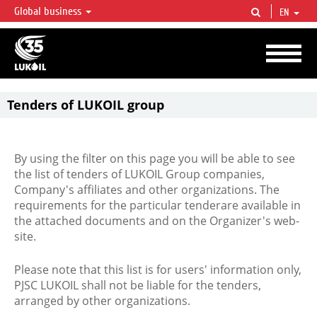
Global business
EN
LUKOIL OVERVIEW
LUKOIL is one of the largest oil & gas vertical integrated companies in the world
accounting for over 2% of crude production and circa 1% of proved hydrocarbon
reserves globally.
Tenders of LUKOIL group
By using the filter on this page you will be able to see
the list of tenders of LUKOIL Group companies,
Company's affiliates and other organizations. The
requirements for the particular tenderare available in
the attached documents and on the Organizer's web-
site.
Please note that this list is for users' information only,
PJSC LUKOIL shall not be liable for the tenders,
arranged by other organizations.