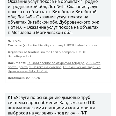
Оказание услуг покоса на объектах г Гродно
и Гродненской обл; Лот №4 – Оказание услуг
покоса на объектах г. Витебска и Витебской
обл; Лот №5 – Оказание услуг покоса на
объектах Витебской обл, Дубровенского р-н;
Лот №6 – Оказание услуг покоса на объектах
г. Могилёва и Могилёвской обл.
№:
T2/26
Customer(s):
Limited liability company LUKOIL Belnefteproduct
Organizer of tender:
Limited liability company LUKOIL
Belnefteproduct
Documents:
16-Объявление об открытии тендера
,
2 -Анкета
претендента
,
1 -Заявка на участие
,
13-Техническое задание
,
Приложение №1 к ТЗ 2026
Deadline:
03/23/2026
KT «Услуги по оснащению дымовых труб
системы пароснабжения Кандымского ГПК
автоматическими станциями мониторинга
выбросов на условиях «под ключ»» (КТ