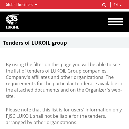
Global business
EN
LUKOIL OVERVIEW
LUKOIL is one of the largest oil & gas vertical integrated companies in the world
accounting for over 2% of crude production and circa 1% of proved hydrocarbon
reserves globally.
Tenders of LUKOIL group
By using the filter on this page you will be able to see
the list of tenders of LUKOIL Group companies,
Company's affiliates and other organizations. The
requirements for the particular tenderare available in
the attached documents and on the Organizer's web-
site.
Please note that this list is for users' information only,
PJSC LUKOIL shall not be liable for the tenders,
arranged by other organizations.