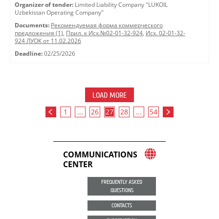
Organizer of tender:
Limited Liability Company "LUKOIL
Uzbekistan Operating Company"
Documents:
Рекомендуемая форма коммерческого
предложения (1)
,
Прил. к Исх.№02-01-32-924
,
Исх. 02-01-32-
924 ЛУОК от 11.02.2026
Deadline:
02/25/2026
LOAD MORE
1
...
26
27
28
...
54
COMMUNICATIONS
CENTER
FREQUENTLY ASKED
QUESTIONS
CONTACTS