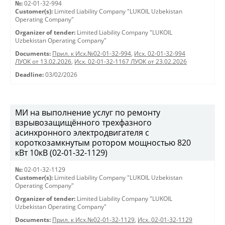
№:
02-01-32-994
Customer(s):
Limited Liability Company "LUKOIL Uzbekistan
Operating Company"
Organizer of tender:
Limited Liability Company "LUKOIL
Uzbekistan Operating Company"
Documents:
Прил. к Исх.№02-01-32-994
,
Исх. 02-01-32-994
ЛУОК от 13.02.2026
,
Исх. 02-01-32-1167 ЛУОК от 23.02.2026
Deadline:
03/02/2026
МИ на выполнение услуг по ремонту
взрывозащищённого трехфазного
асинхронного электродвигателя с
короткозамкнутым ротором мощностью 820
кВт 10кВ (02-01-32-1129)
№:
02-01-32-1129
Customer(s):
Limited Liability Company "LUKOIL Uzbekistan
Operating Company"
Organizer of tender:
Limited Liability Company "LUKOIL
Uzbekistan Operating Company"
Documents:
Прил. к Исх.№02-01-32-1129
,
Исх. 02-01-32-1129