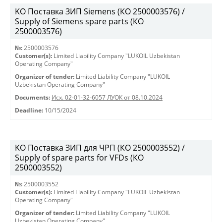
KO Поставка ЗИП Siemens (КО 2500003576) /
Supply of Siemens spare parts (КО
2500003576)
№:
2500003576
Customer(s):
Limited Liability Company "LUKOIL Uzbekistan
Operating Company"
Organizer of tender:
Limited Liability Company "LUKOIL
Uzbekistan Operating Company"
Documents:
Исх. 02-01-32-6057 ЛУОК от 08.10.2024
Deadline:
10/15/2024
KO Поставка ЗИП для ЧРП (КО 2500003552) /
Supply of spare parts for VFDs (КО
2500003552)
№:
2500003552
Customer(s):
Limited Liability Company "LUKOIL Uzbekistan
Operating Company"
Organizer of tender:
Limited Liability Company "LUKOIL
Uzbekistan Operating Company"