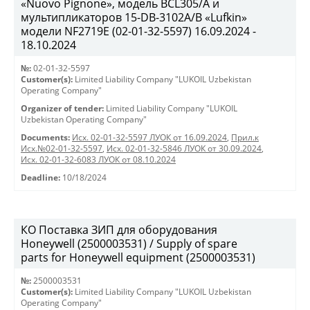
«Nuovo Pignone», модель BCL305/A и
мультипликаторов 15-DB-3102A/B «Lufkin»
модели NF2719Е (02-01-32-5597) 16.09.2024 -
18.10.2024
№:
02-01-32-5597
Customer(s):
Limited Liability Company "LUKOIL Uzbekistan
Operating Company"
Organizer of tender:
Limited Liability Company "LUKOIL
Uzbekistan Operating Company"
Documents:
Исх. 02-01-32-5597 ЛУОК от 16.09.2024
,
Прил.к
Исх.№02-01-32-5597
,
Исх. 02-01-32-5846 ЛУОК от 30.09.2024
,
Исх. 02-01-32-6083 ЛУОК от 08.10.2024
Deadline:
10/18/2024
КО Поставка ЗИП для оборудования
Honeywell (2500003531) / Supply of spare
parts for Honeywell equipment (2500003531)
№:
2500003531
Customer(s):
Limited Liability Company "LUKOIL Uzbekistan
Operating Company"