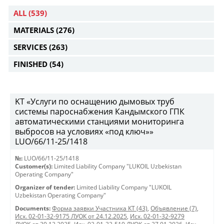
ALL
(539)
MATERIALS
(276)
SERVICES
(263)
FINISHED
(54)
KT «Услуги по оснащению дымовых труб
системы пароснабжения Кандымского ГПК
автоматическими станциями мониторинга
выбросов на условиях «под ключ»»
LUO/66/11-25/1418
№:
LUO/66/11-25/1418
Customer(s):
Limited Liability Company "LUKOIL Uzbekistan
Operating Company"
Organizer of tender:
Limited Liability Company "LUKOIL
Uzbekistan Operating Company"
Documents:
Форма заявки Участника КТ (43)
,
Объявление (7)
,
Исх. 02-01-32-9175 ЛУОК от 24.12.2025
,
Исх. 02-01-32-9279