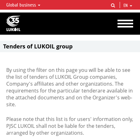
Global business
EN
LUKOIL OVERVIEW
LUKOIL is one of the largest oil & gas vertical integrated companies in the world
accounting for over 2% of crude production and circa 1% of proved hydrocarbon
reserves globally.
Tenders of LUKOIL group
By using the filter on this page you will be able to see
the list of tenders of LUKOIL Group companies,
Company's affiliates and other organizations. The
requirements for the particular tenderare available in
the attached documents and on the Organizer's web-
site.
Please note that this list is for users' information only,
PJSC LUKOIL shall not be liable for the tenders,
arranged by other organizations.