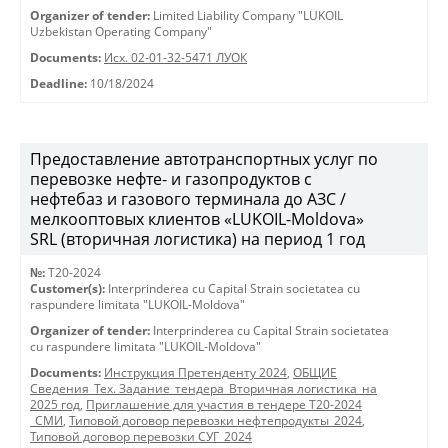
Organizer of tender:
Limited Liability Company "LUKOIL
Uzbekistan Operating Company"
Documents:
Исх. 02-01-32-5471 ЛУОК
Deadline:
10/18/2024
Предоставление автотранспортных услуг по
перевозке нефте- и газопродуктов с
нефтебаз и газового терминала до АЗС /
мелкооптовых клиентов «LUKOIL-Moldova»
SRL (вторичная логистика) на период 1 год
№:
T20-2024
Customer(s):
Interprinderea cu Capital Strain societatea cu
raspundere limitata "LUKOIL-Moldova"
Organizer of tender:
Interprinderea cu Capital Strain societatea
cu raspundere limitata "LUKOIL-Moldova"
Documents:
Инструкция Претенденту 2024
,
ОБЩИЕ
Сведения_Тех. Задание_тендера_Вторичная логистика_на
2025 год
,
Приглашение для участия в тендере Т20-2024
_СМИ
,
Типовой договор перевозки нефтепродукты_2024
,
Типовой договор перевозки СУГ_2024