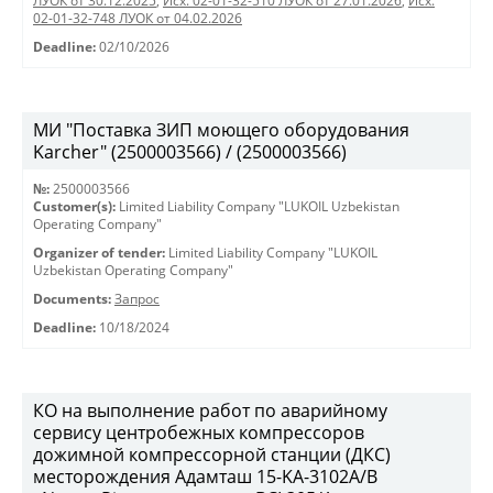
ЛУОК от 30.12.2025
,
Исх. 02-01-32-510 ЛУОК от 27.01.2026
,
Исх.
02-01-32-748 ЛУОК от 04.02.2026
Deadline:
02/10/2026
МИ "Поставка ЗИП моющего оборудования
Karcher" (2500003566) / (2500003566)
№:
2500003566
Customer(s):
Limited Liability Company "LUKOIL Uzbekistan
Operating Company"
Organizer of tender:
Limited Liability Company "LUKOIL
Uzbekistan Operating Company"
Documents:
Запрос
Deadline:
10/18/2024
КО на выполнение работ по аварийному
сервису центробежных компрессоров
дожимной компрессорной станции (ДКС)
месторождения Адамташ 15-KA-3102А/В