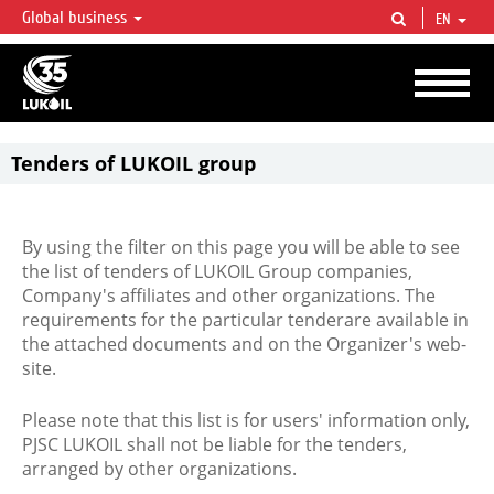
Global business
EN
LUKOIL OVERVIEW
LUKOIL is one of the largest oil & gas vertical integrated companies in the world
accounting for over 2% of crude production and circa 1% of proved hydrocarbon
reserves globally.
Tenders of LUKOIL group
By using the filter on this page you will be able to see
the list of tenders of LUKOIL Group companies,
Company's affiliates and other organizations. The
requirements for the particular tenderare available in
the attached documents and on the Organizer's web-
site.
Please note that this list is for users' information only,
PJSC LUKOIL shall not be liable for the tenders,
arranged by other organizations.