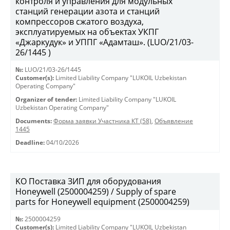
контроля и управления для модульных
станций генерации азота и станций
компрессоров сжатого воздуха,
эксплуатируемых на объектах УКПГ
«Джаркудук» и УППГ «Адамташ». (LUO/21/03-
26/1445 )
№:
LUO/21/03-26/1445
Customer(s):
Limited Liability Company "LUKOIL Uzbekistan
Operating Company"
Organizer of tender:
Limited Liability Company "LUKOIL
Uzbekistan Operating Company"
Documents:
Форма заявки Участника КТ (58)
,
Объявление
1445
Deadline:
04/10/2026
KO Поставка ЗИП для оборудования
Honeywell (2500004259) / Supply of spare
parts for Honeywell equipment (2500004259)
№:
2500004259
Customer(s):
Limited Liability Company "LUKOIL Uzbekistan