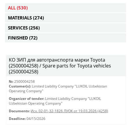
ALL
(530)
MATERIALS
(274)
SERVICES
(256)
FINISHED
(72)
КО ЗИП для автотранспорта марки Toyota
(2500004258) / Spare parts for Toyota vehicles
(2500004258)
№:
2500004258
Customer(s):
Limited Liability Company "LUKOIL Uzbekistan
Operating Company"
Organizer of tender:
Limited Liability Company "LUKOIL
Uzbekistan Operating Company"
Documents:
Исх. 02-01-32-1826 ЛУОК от 19.03.2026 (4258)
Deadline:
04/15/2026