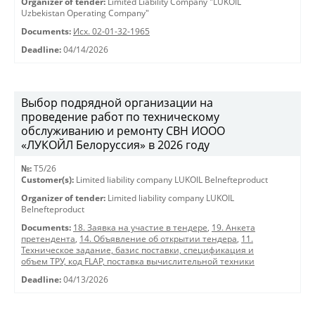
Organizer of tender:
Limited Liability Company "LUKOIL
Uzbekistan Operating Company"
Documents:
Исх. 02-01-32-1965
Deadline:
04/14/2026
Выбор подрядной организации на
проведение работ по техническому
обслуживанию и ремонту СВН ИООО
«ЛУКОЙЛ Белоруссия» в 2026 году
№:
T5/26
Customer(s):
Limited liability company LUKOIL Belnefteproduct
Organizer of tender:
Limited liability company LUKOIL
Belnefteproduct
Documents:
18. Заявка на участие в тендере
,
19. Анкета
претендента
,
14. Объявление об открытии тендера
,
11.
Техническое задание, базис поставки, спецификация и
объем ТРУ, код FLAP, поставка вычислительной техники
Deadline:
04/13/2026