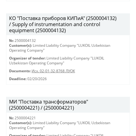
КО "Поставка приборов КИПиА" (2500004132)
/ Supply of instrumentation and control
equipment (2500004132)
№:
2500004132
Customer(s):
Limited Liability Company "LUKOIL Uzbekistan
Operating Company"
Organizer of tender:
Limited Liability Company "LUKOIL
Uzbekistan Operating Company"
Documents:
Исх. 02-01-32-8768 ЛУОК
Deadline:
02/20/2026
МИ "Поставка трансформаторов"
(2500004221) / (2500004221)
№:
2500004221
Customer(s):
Limited Liability Company "LUKOIL Uzbekistan
Operating Company"
Organizer of tender:
Limited Liability Company "LUKOIL