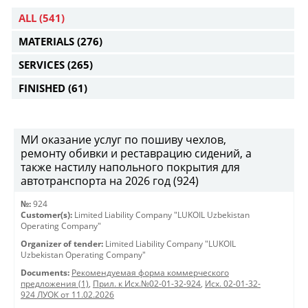
ALL
(541)
MATERIALS
(276)
SERVICES
(265)
FINISHED
(61)
МИ оказание услуг по пошиву чехлов,
ремонту обивки и реставрацию сидений, а
также настилу напольного покрытия для
автотранспорта на 2026 год (924)
№:
924
Customer(s):
Limited Liability Company "LUKOIL Uzbekistan
Operating Company"
Organizer of tender:
Limited Liability Company "LUKOIL
Uzbekistan Operating Company"
Documents:
Рекомендуемая форма коммерческого
предложения (1)
,
Прил. к Исх.№02-01-32-924
,
Исх. 02-01-32-
924 ЛУОК от 11.02.2026