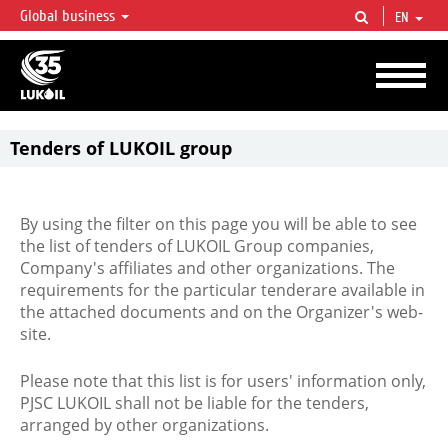
Global business
EN
LUKOIL OVERVIEW
LUKOIL is one of the largest oil & gas vertical integrated companies in the world
accounting for over 2% of crude production and circa 1% of proved hydrocarbon
reserves globally.
Tenders of LUKOIL group
By using the filter on this page you will be able to see
the list of tenders of LUKOIL Group companies,
Company's affiliates and other organizations. The
requirements for the particular tenderare available in
the attached documents and on the Organizer's web-
site.
Please note that this list is for users' information only,
PJSC LUKOIL shall not be liable for the tenders,
arranged by other organizations.