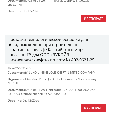
Documents:
A03-0354-26(1-4)_Приглашение
,
1. Общие
сведения
Deadline:
08/12/2026
PARTICIPATE
Поставка технологической оснастки для
обсадных колонн при строительстве
скважин на шельфе Каспийского моря
согласно ТЗ для ООО «ЛУКОЙЛ-
Нижневолжскнефть» по лоту № A02-0621-25
№:
A02-0621-25
Customer(s):
"LUKOIL- NIJNEVOLJSKNEFT" LIMITED COMPANY
Organizer of tender:
Public Joint Stock Company "Oil company
"LUKOIL"
Documents:
A02-0621-25_Приглашение
,
0004_лот A02-0621-
25
,
0003_Общие сведения A02-0621-25
Deadline:
08/12/2026
PARTICIPATE