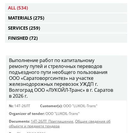
ALL
(534)
MATERIALS
(275)
SERVICES
(259)
FINISHED
(72)
Выполнение работ по капитальному
ремонту путей и стрелочных переводов
подъездного пути необщего пользования
ООО «Саратоворгсинтез» на участке
железнодорожных перевозок УЖДП г.
Волгоград ООО «ЛУКОЙЛ-Транс» в г. Саратов
в 2026 г.
№:
14Т-26ЛТ
Customer(s):
OOO "LUKOIL-Trans"
Organizer of tender:
OOO "LUKOIL-Trans"
Documents:
14Т-26ЛТ_Приглашение
,
Общие сведения об
объекте и предмете тендера