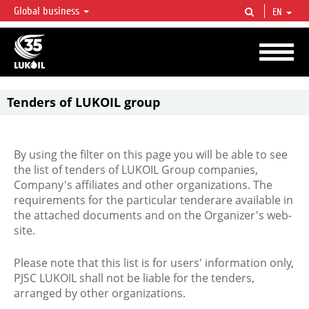
Global business
EN
LUKOIL OVERVIEW
LUKOIL is one of the largest oil & gas vertical integrated companies in the world
accounting for over 2% of crude production and circa 1% of proved hydrocarbon
reserves globally.
Tenders of LUKOIL group
By using the filter on this page you will be able to see
the list of tenders of LUKOIL Group companies,
Company's affiliates and other organizations. The
requirements for the particular tenderare available in
the attached documents and on the Organizer's web-
site.
Please note that this list is for users' information only,
PJSC LUKOIL shall not be liable for the tenders,
arranged by other organizations.