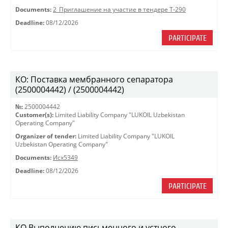
Documents:
2_Приглашение на участие в тендере Т-290
Deadline:
08/12/2026
PARTICIPATE
КО: Поставка мембранного сепаратора
(2500004442) / (2500004442)
№:
2500004442
Customer(s):
Limited Liability Company "LUKOIL Uzbekistan
Operating Company"
Organizer of tender:
Limited Liability Company "LUKOIL
Uzbekistan Operating Company"
Documents:
Исх5349
Deadline:
08/12/2026
PARTICIPATE
КО Выполнению письменного и устного