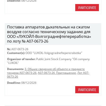
Deadline:
08/12/2026
PARTICIPATE
Поставка аппаратов дыхательных на сжатом
воздухе согласно техническому заданию для
ООО «ЛУКОЙЛ-Волгограднефтепереработка»
по лоту № A07-0673-26
№:
A07-0673-26
Customer(s):
OOO "LUKOIL-Volgogradneftepererabotka"
Organizer of tender:
Public Joint Stock Company "Oil company
"LUKOIL"
Documents:
3. Общие сведения об объекте и предмете
тендера A07-0673-26
,
A07-0673-26_Приглашение
,
Лот A07-
0673-26
Deadline:
08/12/2026
PARTICIPATE