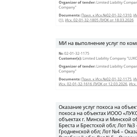
Organizer of tender:
Limited Liability Comp
Company"
Documents:
Прил. к Исх.№02-01-32-1310
,
И
(1)
,
Исх. 02-01-32-1805 ЛУОК от 18.03.2026
МИ на выполнение услуг по комп
№:
02-01-32-1175
Customer(s):
Limited Liability Company "LU
Organizer of tender:
Limited Liability Comp
Company"
Documents:
Прил. к Исх.№02-01-32-1175
,
И
Исх. 02-01-32-1616 ЛУОК от 12.03.2026
,
Исх.
Оказание услуг покоса на объе
покоса на объектах ИООО «ЛУКО
объектах г. Минска и Минской об
Бреста и Брестской обл; Лот №3 
Гродненской обл; Лот №4 – Оказа