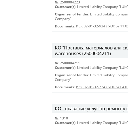
№:
2500004223
Customer(s):
Limited Liability Company "LU
Organizer of tender:
Limited Liability Comp
Company"
Documents:
Исх. 02-01-32-934 ЛУОК от 11.0
КО "Поставка материалов для скла
warehouses (2500004211)
№:
2500004211
Customer(s):
Limited Liability Company "LU
Organizer of tender:
Limited Liability Comp
Company"
Documents:
Исх. 02-01-32-724 ЛУОК от 04.0
КО - оказание услуг по ремонту 
№:
1310
Customer(s):
Limited Liability Company "LU