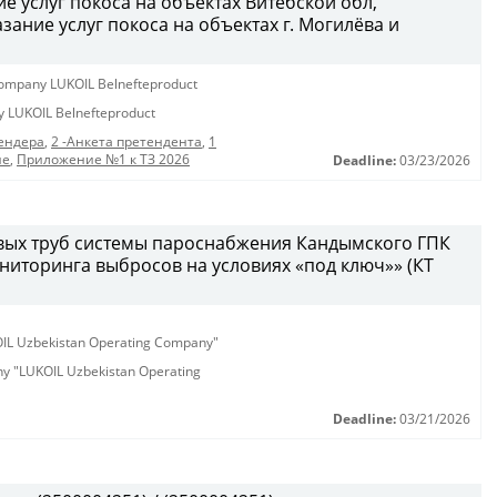
ие услуг покоса на объектах Витебской обл,
зание услуг покоса на объектах г. Могилёва и
y company LUKOIL Belnefteproduct
ny LUKOIL Belnefteproduct
ендера
,
2 -Анкета претендента
,
1
ие
,
Приложение №1 к ТЗ 2026
Deadline:
03/23/2026
вых труб системы пароснабжения Кандымского ГПК
иторинга выбросов на условиях «под ключ»» (КТ
KOIL Uzbekistan Operating Company"
any "LUKOIL Uzbekistan Operating
Deadline:
03/21/2026