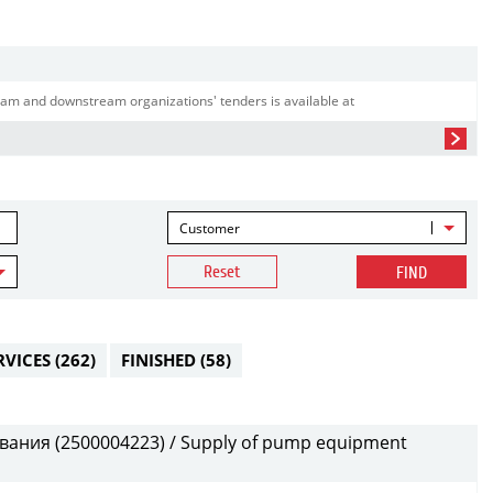
am and downstream organizations' tenders is available at
Customer
Reset
FIND
RVICES
(262)
FINISHED
(58)
ания (2500004223) / Supply of pump equipment