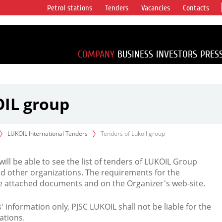
Petrol stations
Tenders
Vacancies
Contacts
s vertical
accounting for
irca 1% of proved
COMPANY
BUSINESS
INVESTORS
PRES
OIL group
LUKOIL International Tenders
Tenders of Lukoil group
 will be able to see the list of tenders of LUKOIL Group
d other organizations. The requirements for the
the attached documents and on the Organizer's web-site.
rs' information only, PJSC LUKOIL shall not be liable for the
ations.