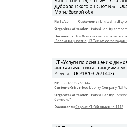
Витебской обл; Лот №5 – Оказан
Дубровенского р-н; Лот №6 – Ока
Могилёвской обл.
№:
T2/26
Customer(s):
Limited liabilit
Organizer of tender:
Limited liability compa
Documents:
16-Объявление об открытии т
-Заявка на участие
,
13-Техническое задан
KT «Услуги по оснащению дымо
автоматическими станциями мон
Услуги. LUO/18/03-26/1442)
№:
LUO/18/03-26/1442
Customer(s):
Limited Liability Company "LU
Organizer of tender:
Limited Liability Comp
Company"
Documents:
Сервис КТ Объявление 1442