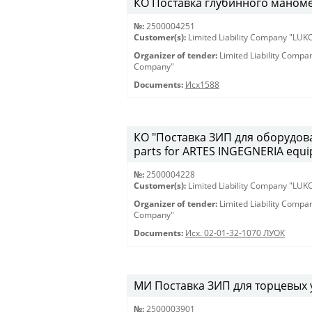
КО Поставка глубинного маномет
№:
2500004251
Customer(s):
Limited Liability Company "LU
Organizer of tender:
Limited Liability Comp
Company"
Documents:
Исх1588
КО "Поставка ЗИП для оборудова
parts for ARTES INGEGNERIA equ
№:
2500004228
Customer(s):
Limited Liability Company "LU
Organizer of tender:
Limited Liability Comp
Company"
Documents:
Исх. 02-01-32-1070 ЛУОК
МИ Поставка ЗИП для торцевых у
№:
2500003901