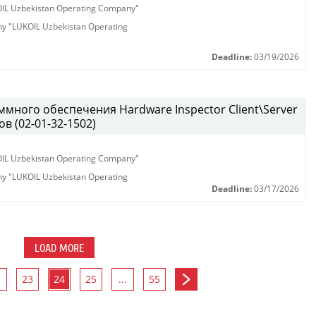
KOIL Uzbekistan Operating Company"
any "LUKOIL Uzbekistan Operating
Deadline:
03/19/2026
много обеспечения Hardware Inspector Client\Server
в (02-01-32-1502)
KOIL Uzbekistan Operating Company"
any "LUKOIL Uzbekistan Operating
Deadline:
03/17/2026
LOAD MORE
23
24
25
...
55