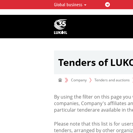
Global business
LUKOIL OVERVIEW
LUKOIL is one of the largest oil & ga
integrated companies in the world 
over 2% of crude production and c
hydrocarbon reserves globally.
Tenders of LUK
Company
Tenders and auctions
By using the filter on this page you
companies, Company's affiliates an
particular tenderare available in 
Please note that this list is for use
tenders, arranged by other organiz