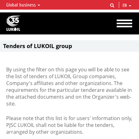
Global business
EN
LUKOIL OVERVIEW
LUKOIL is one of the largest oil & gas vertical integrated companies in the world
accounting for over 2% of crude production and circa 1% of proved hydrocarbon
reserves globally.
Tenders of LUKOIL group
By using the filter on this page you will be able to see
the list of tenders of LUKOIL Group companies,
Company's affiliates and other organizations. The
requirements for the particular tenderare available in
the attached documents and on the Organizer's web-
site.
Please note that this list is for users' information only,
PJSC LUKOIL shall not be liable for the tenders,
arranged by other organizations.