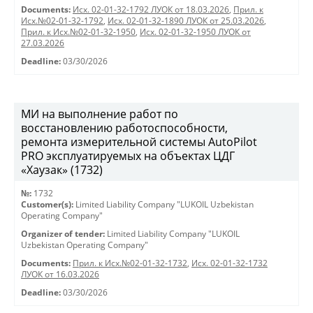
Documents:
Исх. 02-01-32-1792 ЛУОК от 18.03.2026
,
Прил. к
Исх.№02-01-32-1792
,
Исх. 02-01-32-1890 ЛУОК от 25.03.2026
,
Прил. к Исх.№02-01-32-1950
,
Исх. 02-01-32-1950 ЛУОК от
27.03.2026
Deadline:
03/30/2026
МИ на выполнение работ по
восстановлению работоспособности,
ремонта измерительной системы AutoPilot
PRO эксплуатируемых на объектах ЦДГ
«Хаузак» (1732)
№:
1732
Customer(s):
Limited Liability Company "LUKOIL Uzbekistan
Operating Company"
Organizer of tender:
Limited Liability Company "LUKOIL
Uzbekistan Operating Company"
Documents:
Прил. к Исх.№02-01-32-1732
,
Исх. 02-01-32-1732
ЛУОК от 16.03.2026
Deadline:
03/30/2026