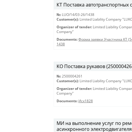
КТ Поставка автотранспортных с
№:
LUO/14/03-26/1438
Customer(s):
Limited Liability Company "LU
Organizer of tender:
Limited Liability Comp
Company"
Documents:
Форма заявки Участника КТ (5
1438
KO Поставка рукавов (2500004261
№:
2500004261
Customer(s):
Limited Liability Company "LU
Organizer of tender:
Limited Liability Comp
Company"
Documents:
Исх1828
МИ на выполнение услуг по ре
асинхронного электродвигателя