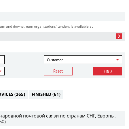
am and downstream organizations' tenders is available at
Customer
Reset
FIND
RVICES
(265)
FINISHED
(61)
народной почтовой связи по странам СНГ, Европы,
60)