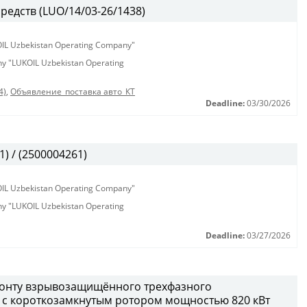
редств (LUO/14/03-26/1438)
KOIL Uzbekistan Operating Company"
any "LUKOIL Uzbekistan Operating
4)
,
Объявление_поставка авто_КТ
Deadline:
03/30/2026
) / (2500004261)
KOIL Uzbekistan Operating Company"
any "LUKOIL Uzbekistan Operating
Deadline:
03/27/2026
монту взрывозащищённого трехфазного
 с короткозамкнутым ротором мощностью 820 кВт