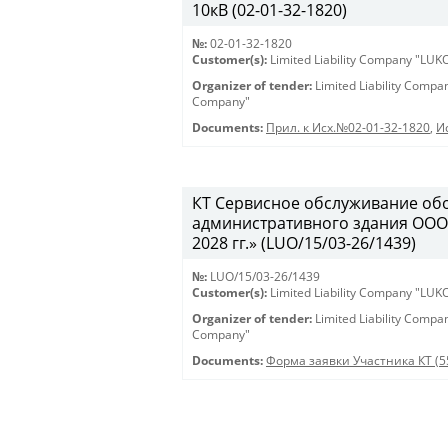
10кВ (02-01-32-1820)
№:
02-01-32-1820
Customer(s):
Limited Liability Company "LU
Organizer of tender:
Limited Liability Comp
Company"
Documents:
Прил. к Исх.№02-01-32-1820
,
И
КТ Сервисное обслуживание об
административного здания ООО
2028 гг.» (LUO/15/03-26/1439)
№:
LUO/15/03-26/1439
Customer(s):
Limited Liability Company "LU
Organizer of tender:
Limited Liability Comp
Company"
Documents:
Форма заявки Участника КТ (5