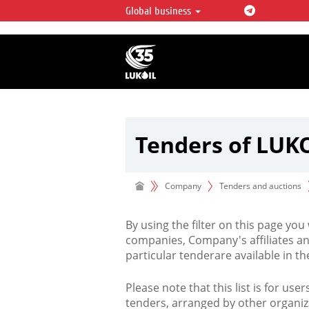
Global business
LUKOIL OVERVIEW
LUKOIL is one of the largest oil & ga
integrated companies in the world 
over 2% of crude production and c
hydrocarbon reserves globally.
Tenders of LUK
Company
Tenders and auctions
By using the filter on this page you
companies, Company's affiliates an
particular tenderare available in 
Please note that this list is for use
tenders, arranged by other organiz