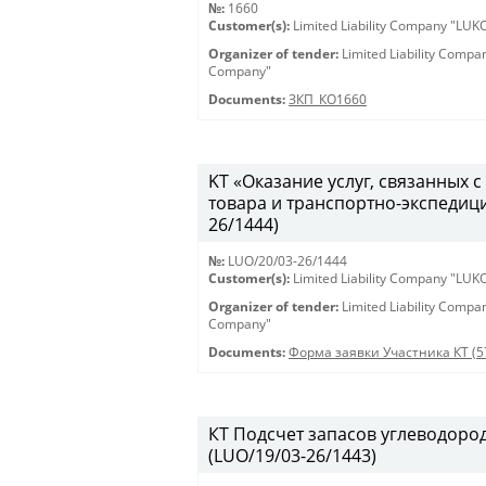
№:
1660
Customer(s):
Limited Liability Company "LU
Organizer of tender:
Limited Liability Comp
Company"
Documents:
ЗКП_КО1660
KT «Оказание услуг, связанных
товара и транспортно-экспедиц
26/1444)
№:
LUO/20/03-26/1444
Customer(s):
Limited Liability Company "LU
Organizer of tender:
Limited Liability Comp
Company"
Documents:
Форма заявки Участника КТ (5
КТ Подсчет запасов углеводоро
(LUO/19/03-26/1443)