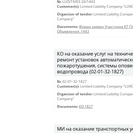
№:
LUO/19/03-26/1443
Customer(s):
Limited Liability Company "LU
Organizer of tender:
Limited Liability Comp
Company"
Documents:
Форма заявки Участника КТ (5
Объявление_1443
КО на оказание услуг на техни
ремонт установок автоматическ
пожаротушения, системы опове
водопровода (02-01-32-1827)
№:
02-01-32-1827
Customer(s):
Limited Liability Company "LU
Organizer of tender:
Limited Liability Comp
Company"
Documents:
КО 1827
МИ на оказание транспортных ус