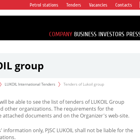
Petrol stations
Tenders
Vacancies
Contacts
s vertical
accounting for
irca 1% of proved
COMPANY
BUSINESS
INVESTORS
PRES
OIL group
LUKOIL International Tenders
Tenders of Lukoil group
 will be able to see the list of tenders of LUKOIL Group
d other organizations. The requirements for the
the attached documents and on the Organizer's web-site.
rs' information only, PJSC LUKOIL shall not be liable for the
ations.