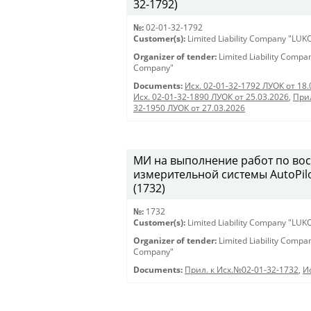
32-1792)
№:
02-01-32-1792
Customer(s):
Limited Liability Company "LU
Organizer of tender:
Limited Liability Comp
Company"
Documents:
Исх. 02-01-32-1792 ЛУОК от 18.
Исх. 02-01-32-1890 ЛУОК от 25.03.2026
,
Прил
32-1950 ЛУОК от 27.03.2026
МИ на выполнение работ по во
измерительной системы AutoPilo
(1732)
№:
1732
Customer(s):
Limited Liability Company "LU
Organizer of tender:
Limited Liability Comp
Company"
Documents:
Прил. к Исх.№02-01-32-1732
,
И