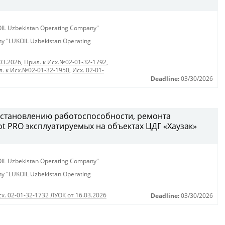
KOIL Uzbekistan Operating Company"
any "LUKOIL Uzbekistan Operating
03.2026
,
Прил. к Исх.№02-01-32-1792
,
. к Исх.№02-01-32-1950
,
Исх. 02-01-
Deadline:
03/30/2026
сстановлению работоспособности, ремонта
t PRO эксплуатируемых на объектах ЦДГ «Хаузак»
KOIL Uzbekistan Operating Company"
any "LUKOIL Uzbekistan Operating
сх. 02-01-32-1732 ЛУОК от 16.03.2026
Deadline:
03/30/2026