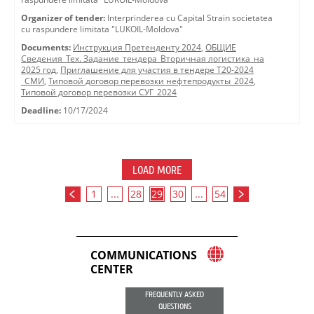
Organizer of tender:
Interprinderea cu Capital Strain societatea
cu raspundere limitata "LUKOIL-Moldova"
Documents:
Инструкция Претенденту 2024
,
ОБЩИЕ
Сведения_Тех. Задание_тендера_Вторичная логистика_на
2025 год
,
Приглашение для участия в тендере Т20-2024
_СМИ
,
Типовой договор перевозки нефтепродукты_2024
,
Типовой договор перевозки СУГ_2024
Deadline:
10/17/2024
LOAD MORE
1
...
28
29
30
...
54
COMMUNICATIONS
CENTER
FREQUENTLY ASKED
QUESTIONS