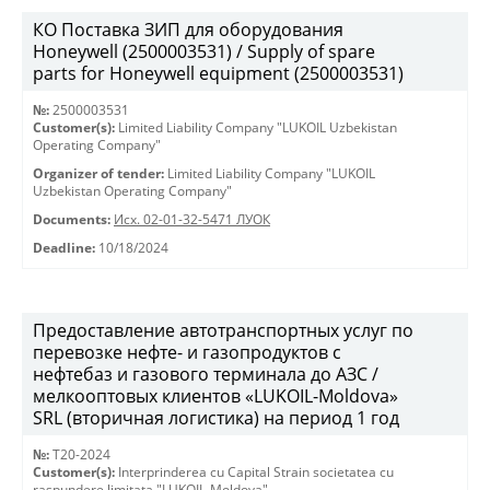
КО Поставка ЗИП для оборудования
Honeywell (2500003531) / Supply of spare
parts for Honeywell equipment (2500003531)
№:
2500003531
Customer(s):
Limited Liability Company "LUKOIL Uzbekistan
Operating Company"
Organizer of tender:
Limited Liability Company "LUKOIL
Uzbekistan Operating Company"
Documents:
Исх. 02-01-32-5471 ЛУОК
Deadline:
10/18/2024
Предоставление автотранспортных услуг по
перевозке нефте- и газопродуктов с
нефтебаз и газового терминала до АЗС /
мелкооптовых клиентов «LUKOIL-Moldova»
SRL (вторичная логистика) на период 1 год
№:
T20-2024
Customer(s):
Interprinderea cu Capital Strain societatea cu
raspundere limitata "LUKOIL-Moldova"