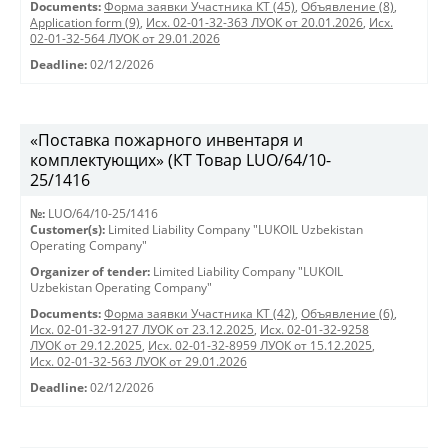
Documents:
Форма заявки Участника КТ (45)
,
Объявление (8)
,
Application form (9)
,
Исх. 02-01-32-363 ЛУОК от 20.01.2026
,
Исх.
02-01-32-564 ЛУОК от 29.01.2026
Deadline:
02/12/2026
«Поставка пожарного инвентаря и
комплектующих» (КТ Товар LUO/64/10-
25/1416
№:
LUO/64/10-25/1416
Customer(s):
Limited Liability Company "LUKOIL Uzbekistan
Operating Company"
Organizer of tender:
Limited Liability Company "LUKOIL
Uzbekistan Operating Company"
Documents:
Форма заявки Участника КТ (42)
,
Объявление (6)
,
Исх. 02-01-32-9127 ЛУОК от 23.12.2025
,
Исх. 02-01-32-9258
ЛУОК от 29.12.2025
,
Исх. 02-01-32-8959 ЛУОК от 15.12.2025
,
Исх. 02-01-32-563 ЛУОК от 29.01.2026
Deadline:
02/12/2026