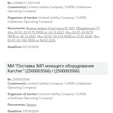
№:
LUO/66/11-25/1418
Customer(s):
Limited Liability Company "LUKOIL Uzbekistan
Operating Company"
Organizer of tender:
Limited Liability Company "LUKOIL
Uzbekistan Operating Company"
Documents:
Форма заявки Участника КТ (43)
,
Объявление (7)
,
Исх. 02-01-32-9175 ЛУОК от 24.12.2025
,
Исх. 02-01-32-9279
ЛУОК от 30.12.2025
,
Исх. 02-01-32-510 ЛУОК от 27.01.2026
,
Исх.
02-01-32-748 ЛУОК от 04.02.2026
Deadline:
02/10/2026
МИ "Поставка ЗИП моющего оборудования
Karcher" (2500003566) / (2500003566)
№:
2500003566
Customer(s):
Limited Liability Company "LUKOIL Uzbekistan
Operating Company"
Organizer of tender:
Limited Liability Company "LUKOIL
Uzbekistan Operating Company"
Documents:
Запрос
Deadline:
10/18/2024