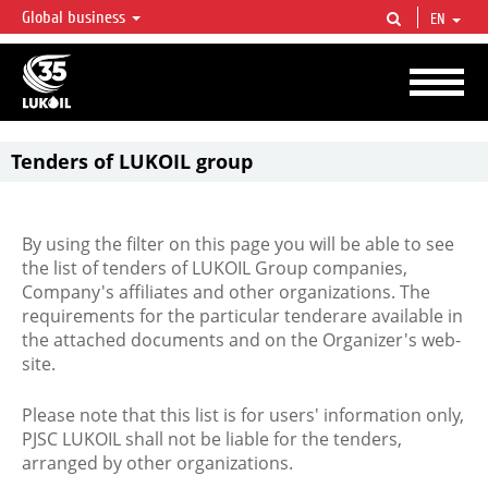
Global business
EN
LUKOIL OVERVIEW
LUKOIL is one of the largest oil & gas vertical integrated companies in the world
accounting for over 2% of crude production and circa 1% of proved hydrocarbon
reserves globally.
Tenders of LUKOIL group
By using the filter on this page you will be able to see
the list of tenders of LUKOIL Group companies,
Company's affiliates and other organizations. The
requirements for the particular tenderare available in
the attached documents and on the Organizer's web-
site.
Please note that this list is for users' information only,
PJSC LUKOIL shall not be liable for the tenders,
arranged by other organizations.