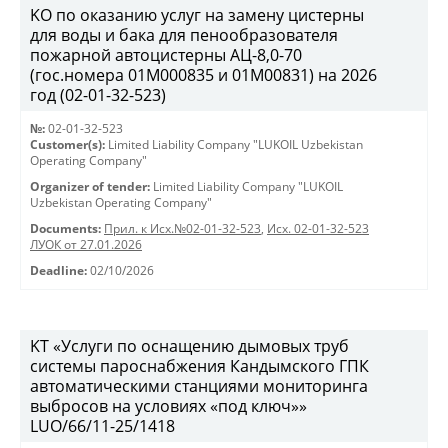
KO по оказанию услуг на замену цистерны
для воды и бака для пенообразователя
пожарной автоцистерны АЦ-8,0-70
(гос.номера 01М000835 и 01М00831) на 2026
год (02-01-32-523)
№:
02-01-32-523
Customer(s):
Limited Liability Company "LUKOIL Uzbekistan
Operating Company"
Organizer of tender:
Limited Liability Company "LUKOIL
Uzbekistan Operating Company"
Documents:
Прил. к Исх.№02-01-32-523
,
Исх. 02-01-32-523
ЛУОК от 27.01.2026
Deadline:
02/10/2026
KT «Услуги по оснащению дымовых труб
системы пароснабжения Кандымского ГПК
автоматическими станциями мониторинга
выбросов на условиях «под ключ»»
LUO/66/11-25/1418