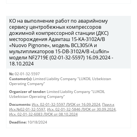
КО на выполнение работ по аварийному
сервису центробежных компрессоров
дожимной компрессорной станции (ДКС)
месторождения Адамташ 15-KA-3102А/В
«Nuovo Pignone», модель BCL305/A и
мультипликаторов 15-DB-3102A/B «Lufkin»
модели NF2719Е (02-01-32-5597) 16.09.2024 -
18.10.2024
№:
02-01-32-5597
Customer(s):
Limited Liability Company "LUKOIL Uzbekistan
Operating Company"
Organizer of tender:
Limited Liability Company "LUKOIL
Uzbekistan Operating Company"
Documents:
Исх. 02-01-32-5597 ЛУОК от 16.09.2024
,
Прил.к
Исх.№02-01-32-5597
,
Исх. 02-01-32-5846 ЛУОК от 30.09.2024
,
Исх. 02-01-32-6083 ЛУОК от 08.10.2024
Deadline:
10/18/2024