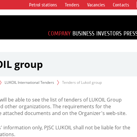
Petrol stations
Tenders
Vacancies
Contacts
s vertical
accounting for
irca 1% of proved
COMPANY
BUSINESS
INVESTORS
PRES
OIL group
LUKOIL International Tenders
Tenders of Lukoil group
 will be able to see the list of tenders of LUKOIL Group
d other organizations. The requirements for the
the attached documents and on the Organizer's web-site.
rs' information only, PJSC LUKOIL shall not be liable for the
ations.