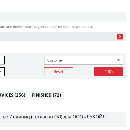
am and downstream organizations' tenders is available at
Customer
Reset
FIND
RVICES
(256)
FINISHED
(72)
стве 7 единиц (согласно ОЛ) для ООО «ЛУКОЙЛ-