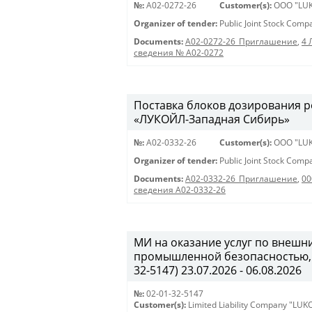
№:
A02-0272-26
Customer(s):
OOO "LUK
Organizer of tender:
Public Joint Stock Com
Documents:
A02-0272-26_Приглашение
,
4 
сведения № A02-0272
Поставка блоков дозирования р
«ЛУКОЙЛ-Западная Сибирь»
№:
A02-0332-26
Customer(s):
OOO "LUK
Organizer of tender:
Public Joint Stock Com
Documents:
A02-0332-26_Приглашение
,
00
сведения А02-0332-26
МИ на оказание услуг по внеш
промышленной безопасностью, 
32-5147) 23.07.2026 - 06.08.2026
№:
02-01-32-5147
Customer(s):
Limited Liability Company "LU