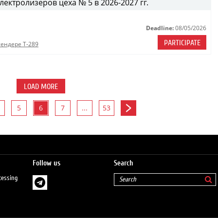
ектролизеров цеха № 5 в 2026-2027 гг.
Deadline:
08/05/2026
PARTICIPATE
тендере Т-289
LOAD MORE
5
6
7
...
53
Follow us
Search
cessing