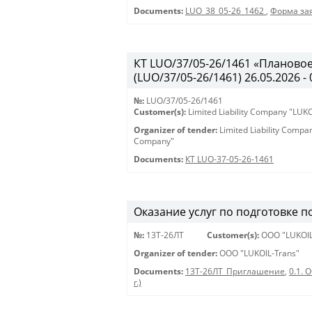
Documents:
LUO_38_05-26_1462
,
Форма зая
КТ LUO/37/05-26/1461 «Планово
(LUO/37/05-26/1461) 26.05.2026 - 
№:
LUO/37/05-26/1461
Customer(s):
Limited Liability Company "LU
Organizer of tender:
Limited Liability Comp
Company"
Documents:
КТ LUO-37-05-26-1461
Оказание услуг по подготовке пол
№:
13Т-26ЛТ
Customer(s):
OOO "LUKOIL
Organizer of tender:
OOO "LUKOIL-Trans"
Documents:
13Т-26ЛТ_Приглашение
,
0.1. 
г.)