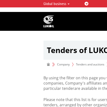
Global business
LUKOIL OVERVIEW
LUKOIL is one of the largest oil & ga
integrated companies in the world 
over 2% of crude production and c
hydrocarbon reserves globally.
Tenders of LUK
Company
Tenders and auctions
By using the filter on this page you
companies, Company's affiliates an
particular tenderare available in 
Please note that this list is for use
tenders, arranged by other organiz