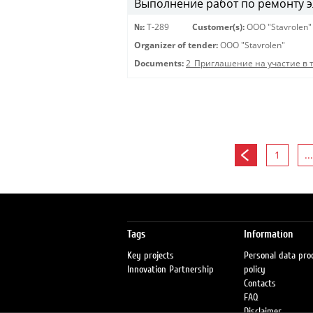
Выполнение работ по ремонту эл
№:
Т-289
Customer(s):
OOO "Stavrolen"
Organizer of tender:
OOO "Stavrolen"
Documents:
2_Приглашение на участие в 
1
...
Tags
Information
Key projects
Personal data pro
Innovation Partnership
policy
Contacts
FAQ
Disclaimer