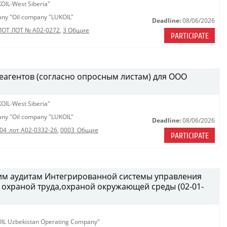
OIL-West Siberia"
pany "Oil company "LUKOIL"
Deadline:
08/06/2026
ЛОТ ЛОТ № A02-0272
,
3 Общие
PARTICIPATE
еагентов (согласно опросным листам) для ООО
OIL-West Siberia"
pany "Oil company "LUKOIL"
Deadline:
08/06/2026
04_лот А02-0332-26
,
0003_Общие
PARTICIPATE
ним аудитам Интегрированной системы управления
охраной труда,охраной окружающей среды (02-01-
KOIL Uzbekistan Operating Company"