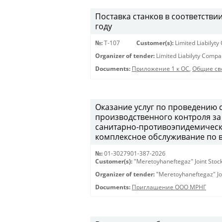
Поставка станков в соответстви
году
№:
Т-107
Customer(s):
Limited Liabilyt
Organizer of tender:
Limited Liabilyty Comp
Documents:
Приложение 1 к ОС
,
Общие св
Оказание услуг по проведению 
производственного контроля з
санитарно-противоэпидемическ
комплексное обслуживание по 
№:
01-3027901-387-2026
Customer(s):
"Meretoyhaneftegaz" Joint Sto
Organizer of tender:
"Meretoyhaneftegaz" J
Documents:
Приглашение ООО МРНГ