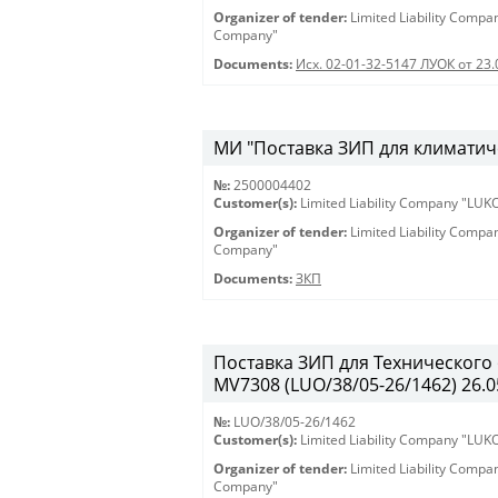
Organizer of tender:
Limited Liability Comp
Company"
Documents:
Исх. 02-01-32-5147 ЛУОК от 23.
МИ "Поставка ЗИП для климатиче
№:
2500004402
Customer(s):
Limited Liability Company "LU
Organizer of tender:
Limited Liability Comp
Company"
Documents:
ЗКП
Поставка ЗИП для Технического
MV7308 (LUO/38/05-26/1462) 26.05
№:
LUO/38/05-26/1462
Customer(s):
Limited Liability Company "LU
Organizer of tender:
Limited Liability Comp
Company"