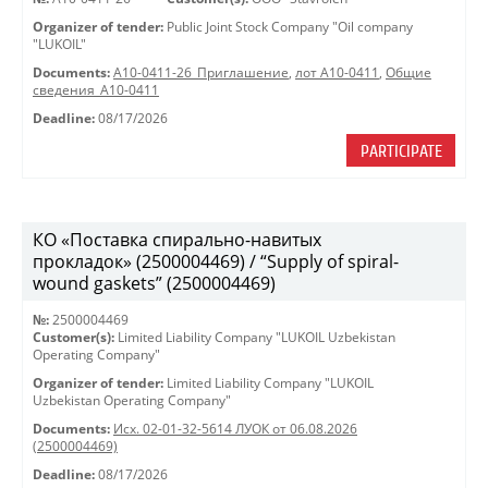
Organizer of tender:
Public Joint Stock Company "Oil company
"LUKOIL"
Documents:
A10-0411-26_Приглашение
,
лот А10-0411
,
Общие
сведения_А10-0411
Deadline:
08/17/2026
PARTICIPATE
КО «Поставка спирально-навитых
прокладок» (2500004469) / “Supply of spiral-
wound gaskets” (2500004469)
№:
2500004469
Customer(s):
Limited Liability Company "LUKOIL Uzbekistan
Operating Company"
Organizer of tender:
Limited Liability Company "LUKOIL
Uzbekistan Operating Company"
Documents:
Исх. 02-01-32-5614 ЛУОК от 06.08.2026
(2500004469)
Deadline:
08/17/2026