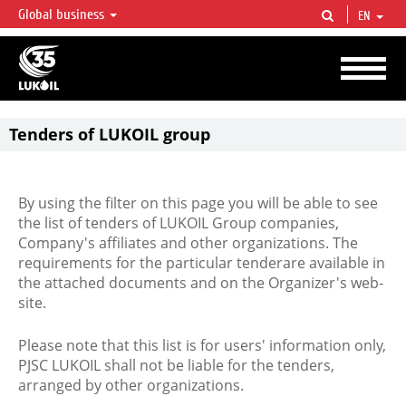
Global business
EN
LUKOIL OVERVIEW
LUKOIL is one of the largest oil & gas vertical integrated companies in the world
accounting for over 2% of crude production and circa 1% of proved hydrocarbon
reserves globally.
Tenders of LUKOIL group
By using the filter on this page you will be able to see
the list of tenders of LUKOIL Group companies,
Company's affiliates and other organizations. The
requirements for the particular tenderare available in
the attached documents and on the Organizer's web-
site.
Please note that this list is for users' information only,
PJSC LUKOIL shall not be liable for the tenders,
arranged by other organizations.