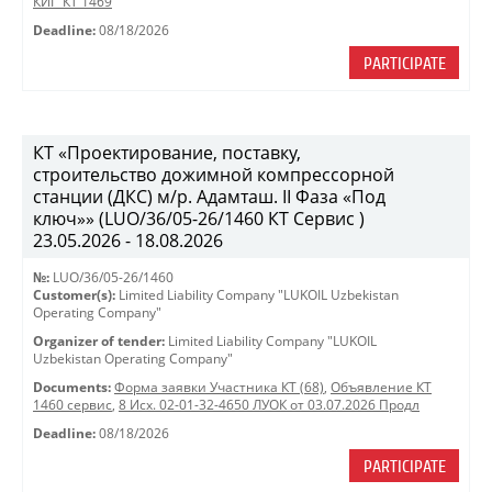
КИГ_КТ 1469
Deadline:
08/18/2026
PARTICIPATE
КТ «Проектирование, поставку,
строительство дожимной компрессорной
станции (ДКС) м/р. Адамташ. II Фаза «Под
ключ»» (LUO/36/05-26/1460 КТ Сервис )
23.05.2026 - 18.08.2026
№:
LUO/36/05-26/1460
Customer(s):
Limited Liability Company "LUKOIL Uzbekistan
Operating Company"
Organizer of tender:
Limited Liability Company "LUKOIL
Uzbekistan Operating Company"
Documents:
Форма заявки Участника КТ (68)
,
Объявление КТ
1460 сервис
,
8 Исх. 02-01-32-4650 ЛУОК от 03.07.2026 Продл
Deadline:
08/18/2026
PARTICIPATE