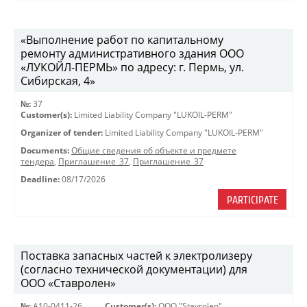
«Выполнение работ по капитальному
ремонту административного здания ООО
«ЛУКОЙЛ-ПЕРМЬ» по адресу: г. Пермь, ул.
Сибирская, 4»
№:
37
Customer(s):
Limited Liability Company "LUKOIL-PERM"
Organizer of tender:
Limited Liability Company "LUKOIL-PERM"
Documents:
Общие сведения об объекте и предмете
тендера
,
Приглашение_37
,
Приглашение_37
Deadline:
08/17/2026
PARTICIPATE
Поставка запасных частей к электролизеру
(согласно технической документации) для
ООО «Ставролен»
№:
A10-0411-26
Customer(s):
OOO "Stavrolen"