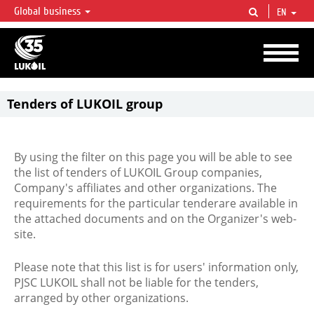
Global business
EN
LUKOIL OVERVIEW
LUKOIL is one of the largest oil & gas vertical integrated companies in the world
accounting for over 2% of crude production and circa 1% of proved hydrocarbon
reserves globally.
Tenders of LUKOIL group
By using the filter on this page you will be able to see
the list of tenders of LUKOIL Group companies,
Company's affiliates and other organizations. The
requirements for the particular tenderare available in
the attached documents and on the Organizer's web-
site.
Please note that this list is for users' information only,
PJSC LUKOIL shall not be liable for the tenders,
arranged by other organizations.