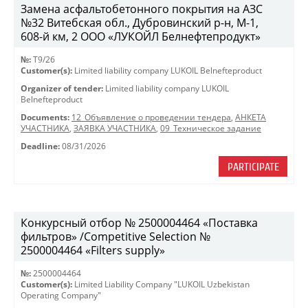
Замена асфальтобетонного покрытия на АЗС
№32 Витебская обл., Дубровинский р-н, М-1,
608-й км, 2 ООО «ЛУКОЙЛ Белнефтепродукт»
№:
T9/26
Customer(s):
Limited liability company LUKOIL Belnefteproduct
Organizer of tender:
Limited liability company LUKOIL
Belnefteproduct
Documents:
12_Объявление о проведении тендера
,
АНКЕТА
УЧАСТНИКА
,
ЗАЯВКА УЧАСТНИКА
,
09_Техническое задание
Deadline:
08/31/2026
PARTICIPATE
Конкурсный отбор № 2500004464 «Поставка
фильтров» /Competitive Selection №
2500004464 «Filters supply»
№:
2500004464
Customer(s):
Limited Liability Company "LUKOIL Uzbekistan
Operating Company"