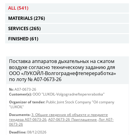
ALL
(541)
MATERIALS
(276)
SERVICES
(265)
FINISHED
(61)
Поставка аппаратов дыхательных на сжатом
воздухе согласно техническому заданию для
ООО «ЛУКОЙЛ-Волгограднефтепереработка»
по лоту № A07-0673-26
№:
A07-0673-26
Customer(s):
OOO "LUKOIL-Volgogradneftepererabotka"
Organizer of tender:
Public Joint Stock Company "Oil company
"LUKOIL"
Documents:
3. Общие сведения об объекте и предмете
тендера A07-0673-26
,
A07-0673-26_Приглашение
,
Лот A07-
0673-26
Deadline:
08/12/2026