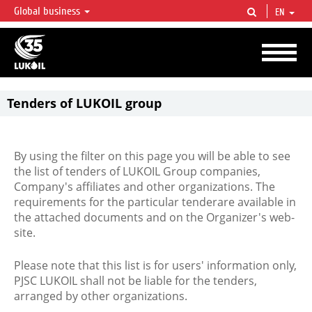
Global business
EN
LUKOIL OVERVIEW
LUKOIL is one of the largest oil & gas vertical integrated companies in the world
accounting for over 2% of crude production and circa 1% of proved hydrocarbon
reserves globally.
Tenders of LUKOIL group
By using the filter on this page you will be able to see
the list of tenders of LUKOIL Group companies,
Company's affiliates and other organizations. The
requirements for the particular tenderare available in
the attached documents and on the Organizer's web-
site.
Please note that this list is for users' information only,
PJSC LUKOIL shall not be liable for the tenders,
arranged by other organizations.