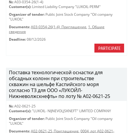
№:
A03-0354-26(1-4)
Customer(s):
Limited Liability Company "LUKOIL-PERM"
Organizer of tender:
Public Joint Stock Company "Oil company
"LUKOIL"
Documents:
A03-0354-26(1-4)_Приглашение
,
1. Общие
сведения
Deadline:
08/12/2026
PARTICIPATE
Поставка технологической оснастки для
обсадных колонн при строительстве
скважин на шельфе Каспийского моря
согласно ТЗ для ООО «ЛУКОЙЛ-
Нижневолжскнефть» по лоту № A02-0621-25
№:
A02-0621-25
Customer(s):
"LUKOIL- NIJNEVOLJSKNEFT" LIMITED COMPANY
Organizer of tender:
Public Joint Stock Company "Oil company
"LUKOIL"
Documents:
A02-0621-25_Приглашение
,
0004_лот A02-0621-