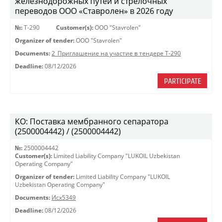
железнодорожных путей и стрелочных
переводов ООО «Ставролен» в 2026 году
№:
Т-290
Customer(s):
OOO "Stavrolen"
Organizer of tender:
OOO "Stavrolen"
Documents:
2_Приглашение на участие в тендере Т-290
Deadline:
08/12/2026
PARTICIPATE
КО: Поставка мембранного сепаратора
(2500004442) / (2500004442)
№:
2500004442
Customer(s):
Limited Liability Company "LUKOIL Uzbekistan
Operating Company"
Organizer of tender:
Limited Liability Company "LUKOIL
Uzbekistan Operating Company"
Documents:
Исх5349
Deadline:
08/12/2026