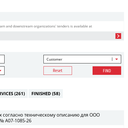
am and downstream organizations' tenders is available at
Customer
Reset
FIND
RVICES
(261)
FINISHED
(58)
х согласно техническому описанию для ООО
№ A07-1085-26