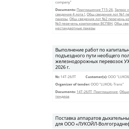
company"
Documents:
Приглашение Т15-26
,
Запрос 
сведения 4 лота !
,
Общ сведения лот №1 п
пакеры
,
Общ сведения лот №2 перечень к
№3 перечень компоновки ВСПВН
,
Общ све
нестандартные пакеры
Выполнение работ по капитальн
подъездного пути необщего пол
железнодорожных перевозок УЖД
2026 г.
№:
14Т-26ЛТ
Customer(s):
OOO "LUKOIL
Organizer of tender:
OOO "LUKOIL-Trans"
Documents:
14Т-26ЛТ_Приглашение
,
Общи
тендера
Поставка аппаратов дыхательны
для ООО «ЛУКОЙЛ-Волгограднефт