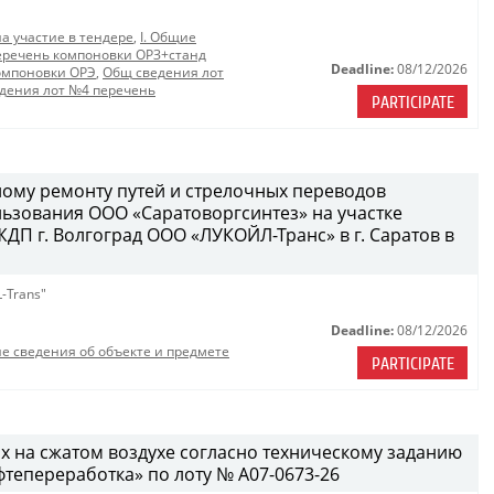
на участие в тендере
,
I. Общие
еречень компоновки ОРЗ+станд
Deadline:
08/12/2026
омпоновки ОРЭ
,
Общ сведения лот
дения лот №4 перечень
PARTICIPATE
ому ремонту путей и стрелочных переводов
ьзования ООО «Саратоворгсинтез» на участке
П г. Волгоград ООО «ЛУКОЙЛ-Транс» в г. Саратов в
-Trans"
Deadline:
08/12/2026
е сведения об объекте и предмете
PARTICIPATE
х на сжатом воздухе согласно техническому заданию
епереработка» по лоту № A07-0673-26