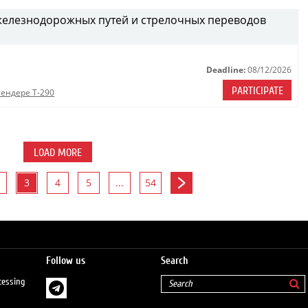
железнодорожных путей и стрелочных переводов
Deadline:
08/12/2026
PARTICIPATE
тендере Т-290
LOAD MORE
3
4
5
...
54
Follow us
Search
cessing