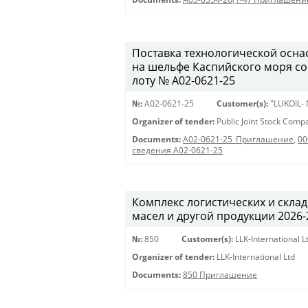
Поставка технологической осна
на шельфе Каспийского моря с
лоту № A02-0621-25
№:
A02-0621-25
Customer(s):
"LUKOIL-
Organizer of tender:
Public Joint Stock Com
Documents:
A02-0621-25_Приглашение
,
00
сведения A02-0621-25
Комплекс логистических и скла
масел и другой продукции 2026-20
№:
850
Customer(s):
LLK-International L
Organizer of tender:
LLK-International Ltd
Documents:
850 Приглашение