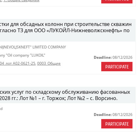
стки для обсадных колонн при строительстве скважин
огласно ТЗ для ООО «ЛУКОЙЛ-Нижневолжскнефть» по
 NIJNEVOLJSKNEFT" LIMITED COMPANY
pany "Oil company "LUKOIL"
Deadline:
08/12/2026
04_лот A02-0621-25
,
0003_Общие
PARTICIPATE
дских услуг по складскому обслуживанию фасованных
28 гг.: Лот №1 – г. Торжок; Лот №2 – с. Ворсино.
td
Deadline:
08/12/2026
PARTICIPATE