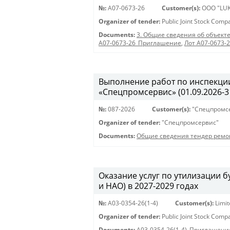
№:
A07-0673-26
Customer(s):
OOO "LUK
Organizer of tender:
Public Joint Stock Com
Documents:
3. Общие сведения об объекте
A07-0673-26_Приглашение
,
Лот A07-0673-
Выполнение работ по инспекции
«Спецпромсервис» (01.09.2026-31
№:
087-2026
Customer(s):
"Спецпромс
Organizer of tender:
"Спецпромсервис"
Documents:
Общие сведения тендер ремо
Оказание услуг по утилизации
и НАО) в 2027-2029 годах
№:
A03-0354-26(1-4)
Customer(s):
Limi
Organizer of tender:
Public Joint Stock Com
Documents:
A03-0354-26(1-4)_Приглашени