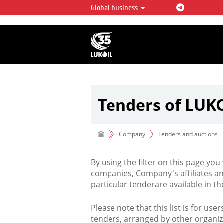
Global business
LUKOIL OVERVIEW
LUKOIL is one of the largest oil & ga
integrated companies in the world 
over 2% of crude production and c
hydrocarbon reserves globally.
Tenders of LUK
Company
Tenders and auctions
By using the filter on this page you
companies, Company's affiliates an
particular tenderare available in 
Please note that this list is for use
tenders, arranged by other organiz