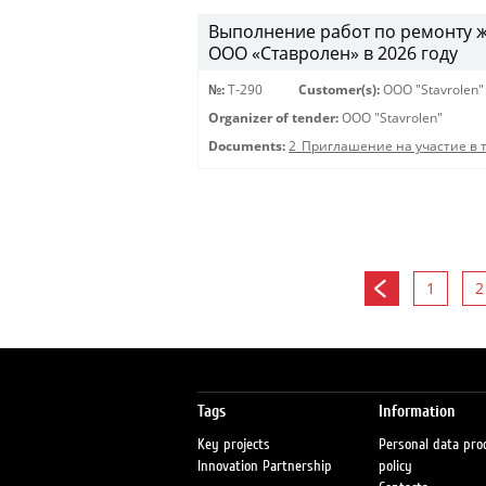
Выполнение работ по ремонту 
ООО «Ставролен» в 2026 году
№:
Т-290
Customer(s):
OOO "Stavrolen"
Organizer of tender:
OOO "Stavrolen"
Documents:
2_Приглашение на участие в 
1
2
Tags
Information
Key projects
Personal data pro
Innovation Partnership
policy