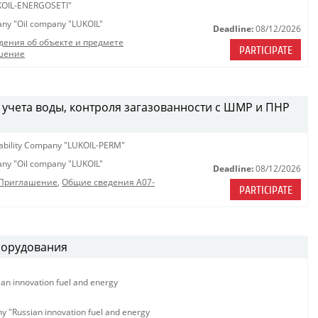
OIL-ENERGOSETI"
pany "Oil company "LUKOIL"
Deadline:
08/12/2026
дения об объекте и предмете
PARTICIPATE
шение
 учета воды, контроля загазованности с ШМР и ПНР
iability Company "LUKOIL-PERM"
pany "Oil company "LUKOIL"
Deadline:
08/12/2026
_Приглашение
,
Общие сведения A07-
PARTICIPATE
борудования
ian innovation fuel and energy
ny "Russian innovation fuel and energy