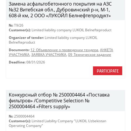
Замена асфальтобетонного покрытия на АЗС
№32 Витебская обл., Дубровинский р-н, М-1,
608-й км, 2 ООО «ЛУКОЙЛ Белнефтепродукт»
№:
T9/26
Customer(s):
Limited liability company LUKOIL Belnefteproduct
Organizer of tender:
Limited liability company LUKOIL
Belnefteproduct
Documents:
12_Объявление о проведении тендера
,
АНКЕТА
УЧАСТНИКА
,
ЗАЯВКА УЧАСТНИКА
,
09_Техническое задание
Deadline:
08/31/2026
PARTICIPATE
Конкурсный отбор № 2500004464 «Поставка
фильтров» /Competitive Selection №
2500004464 «Filters supply»
№:
2500004464
Customer(s):
Limited Liability Company "LUKOIL Uzbekistan
Operating Company"