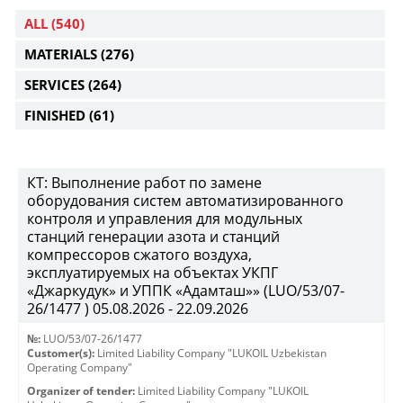
ALL
(540)
MATERIALS
(276)
SERVICES
(264)
FINISHED
(61)
КТ: Выполнение работ по замене
оборудования систем автоматизированного
контроля и управления для модульных
станций генерации азота и станций
компрессоров сжатого воздуха,
эксплуатируемых на объектах УКПГ
«Джаркудук» и УППК «Адамташ»» (LUO/53/07-
26/1477 ) 05.08.2026 - 22.09.2026
№:
LUO/53/07-26/1477
Customer(s):
Limited Liability Company "LUKOIL Uzbekistan
Operating Company"
Organizer of tender:
Limited Liability Company "LUKOIL