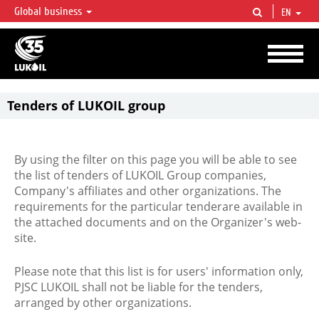
Global business
EN
LUKOIL OVERVIEW
LUKOIL is one of the largest oil & gas vertical integrated companies in the world
accounting for over 2% of crude production and circa 1% of proved hydrocarbon
reserves globally.
Tenders of LUKOIL group
By using the filter on this page you will be able to see
the list of tenders of LUKOIL Group companies,
Company's affiliates and other organizations. The
requirements for the particular tenderare available in
the attached documents and on the Organizer's web-
site.
Please note that this list is for users' information only,
PJSC LUKOIL shall not be liable for the tenders,
arranged by other organizations.