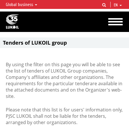
Global business
EN
LUKOIL OVERVIEW
LUKOIL is one of the largest oil & gas vertical integrated companies in the world
accounting for over 2% of crude production and circa 1% of proved hydrocarbon
reserves globally.
Tenders of LUKOIL group
By using the filter on this page you will be able to see
the list of tenders of LUKOIL Group companies,
Company's affiliates and other organizations. The
requirements for the particular tenderare available in
the attached documents and on the Organizer's web-
site.
Please note that this list is for users' information only,
PJSC LUKOIL shall not be liable for the tenders,
arranged by other organizations.