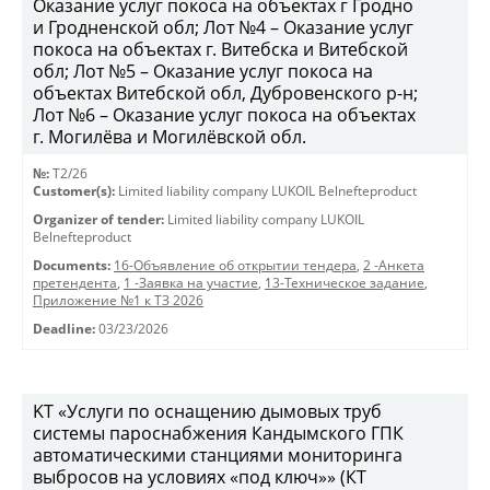
Оказание услуг покоса на объектах г Гродно
и Гродненской обл; Лот №4 – Оказание услуг
покоса на объектах г. Витебска и Витебской
обл; Лот №5 – Оказание услуг покоса на
объектах Витебской обл, Дубровенского р-н;
Лот №6 – Оказание услуг покоса на объектах
г. Могилёва и Могилёвской обл.
№:
T2/26
Customer(s):
Limited liability company LUKOIL Belnefteproduct
Organizer of tender:
Limited liability company LUKOIL
Belnefteproduct
Documents:
16-Объявление об открытии тендера
,
2 -Анкета
претендента
,
1 -Заявка на участие
,
13-Техническое задание
,
Приложение №1 к ТЗ 2026
Deadline:
03/23/2026
KT «Услуги по оснащению дымовых труб
системы пароснабжения Кандымского ГПК
автоматическими станциями мониторинга
выбросов на условиях «под ключ»» (КТ