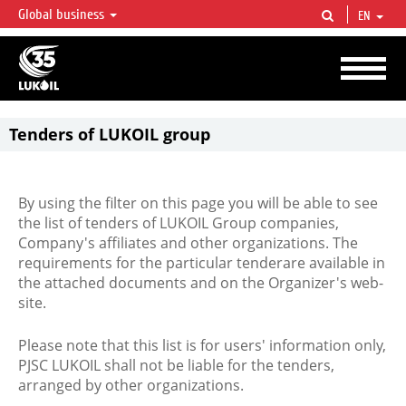
Global business
EN
LUKOIL OVERVIEW
LUKOIL is one of the largest oil & gas vertical integrated companies in the world
accounting for over 2% of crude production and circa 1% of proved hydrocarbon
reserves globally.
Tenders of LUKOIL group
By using the filter on this page you will be able to see
the list of tenders of LUKOIL Group companies,
Company's affiliates and other organizations. The
requirements for the particular tenderare available in
the attached documents and on the Organizer's web-
site.
Please note that this list is for users' information only,
PJSC LUKOIL shall not be liable for the tenders,
arranged by other organizations.