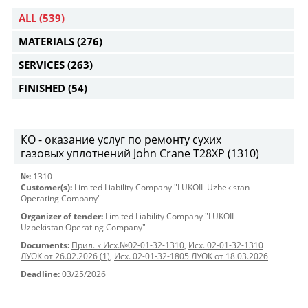
ALL
(539)
MATERIALS
(276)
SERVICES
(263)
FINISHED
(54)
КО - оказание услуг по ремонту сухих
газовых уплотнений John Crane T28XP (1310)
№:
1310
Customer(s):
Limited Liability Company "LUKOIL Uzbekistan
Operating Company"
Organizer of tender:
Limited Liability Company "LUKOIL
Uzbekistan Operating Company"
Documents:
Прил. к Исх.№02-01-32-1310
,
Исх. 02-01-32-1310
ЛУОК от 26.02.2026 (1)
,
Исх. 02-01-32-1805 ЛУОК от 18.03.2026
Deadline:
03/25/2026