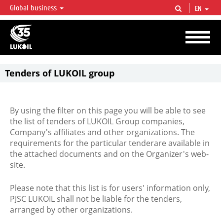
Global business
EN
LUKOIL OVERVIEW
LUKOIL is one of the largest oil & gas vertical integrated companies in the world
accounting for over 2% of crude production and circa 1% of proved hydrocarbon
reserves globally.
Tenders of LUKOIL group
By using the filter on this page you will be able to see
the list of tenders of LUKOIL Group companies,
Company's affiliates and other organizations. The
requirements for the particular tenderare available in
the attached documents and on the Organizer's web-
site.
Please note that this list is for users' information only,
PJSC LUKOIL shall not be liable for the tenders,
arranged by other organizations.