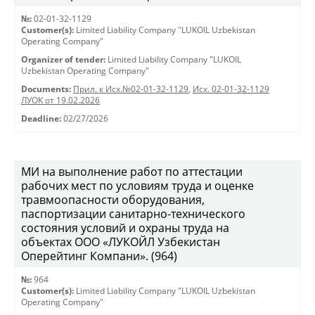
№:
02-01-32-1129
Customer(s):
Limited Liability Company "LUKOIL Uzbekistan
Operating Company"
Organizer of tender:
Limited Liability Company "LUKOIL
Uzbekistan Operating Company"
Documents:
Прил. к Исх.№02-01-32-1129
,
Исх. 02-01-32-1129
ЛУОК от 19.02.2026
Deadline:
02/27/2026
МИ на выполнение работ по аттестации
рабочих мест по условиям труда и оценке
травмоопасности оборудования,
паспортизации санитарно-технического
состояния условий и охраны труда на
объектах ООО «ЛУКОЙЛ Узбекистан
Оперейтинг Компани». (964)
№:
964
Customer(s):
Limited Liability Company "LUKOIL Uzbekistan
Operating Company"