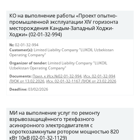
КО на выполнение работы «Проект опытно-
промышленной эксплуатации XIV горизонта
месторождения Кандым-Западный Ходжи-
Ходжи» (02-01-32-994)
№:
02-01-32-994
Customer(s):
Limited Liability Company "LUKOIL Uzbekistan
Operating Company"
Organizer of tender:
Limited Liability Company "LUKOIL
Uzbekistan Operating Company"
Documents:
Прил. к Исх.№02-01-32-994
,
Исх. 02-01-32-994
ЛУОК от 13.02.2026
,
Исх. 02-01-32-1167 ЛУОК от 23.02.2026
Deadline:
03/02/2026
МИ на выполнение услуг по ремонту
взрывозащищённого трехфазного
асинхронного электродвигателя с
короткозамкнутым ротором мощностью 820
кВт 10кВ (02-01-32-1129)