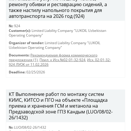
ремонту обивки и реставрацию сидений, а
также настилу напольного покрытия для
автотранспорта на 2026 год (924)
№:
924
Customer(s):
Limited Liability Company "LUKOIL Uzbekistan
Operating Company"
Organizer of tender:
Limited Liability Company "LUKOIL
Uzbekistan Operating Company"
Documents:
Рекомендуемая форма коммерческого
предложения (1)
,
Прил. к Исх.№02-01-32-924
,
Исх. 02-01-32-
924 ЛУОК от 11.02.2026
Deadline:
02/25/2026
КТ Выполнение работ по монтажу систем
КИИС, КИТСО и ПГО на объекте «Площадка
приема и хранения ГСМ и метанола на
Предзаводской зоне ГПЗ Кандым (LUO/08/02-
26/1432)
№:
LUO/08/02-26/1432