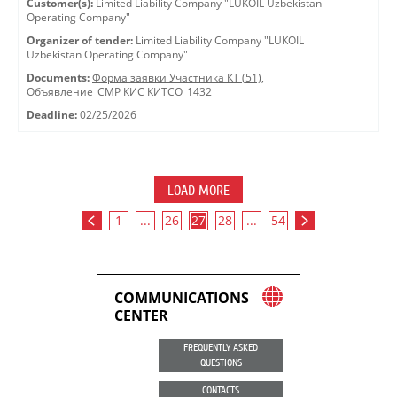
Customer(s):
Limited Liability Company "LUKOIL Uzbekistan
Operating Company"
Organizer of tender:
Limited Liability Company "LUKOIL
Uzbekistan Operating Company"
Documents:
Форма заявки Участника КТ (51)
,
Объявление_СМР КИС КИТСО_1432
Deadline:
02/25/2026
LOAD MORE
1
...
26
27
28
...
54
COMMUNICATIONS
CENTER
FREQUENTLY ASKED
QUESTIONS
CONTACTS