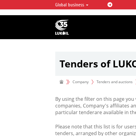
Global business
LUKOIL OVERVIEW
LUKOIL is one of the largest oil & ga
integrated companies in the world 
over 2% of crude production and c
hydrocarbon reserves globally.
Tenders of LUK
Company
Tenders and auctions
By using the filter on this page you
companies, Company's affiliates an
particular tenderare available in 
Please note that this list is for use
tenders, arranged by other organiz