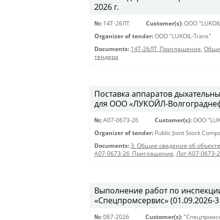
2026 г.
№:
14Т-26ЛТ
Customer(s):
OOO "LUKOIL
Organizer of tender:
OOO "LUKOIL-Trans"
Documents:
14Т-26ЛТ_Приглашение
,
Общи
тендера
Поставка аппаратов дыхательны
для ООО «ЛУКОЙЛ-Волгограднефт
№:
A07-0673-26
Customer(s):
OOO "LUK
Organizer of tender:
Public Joint Stock Com
Documents:
3. Общие сведения об объекте
A07-0673-26_Приглашение
,
Лот A07-0673-
Выполнение работ по инспекции
«Спецпромсервис» (01.09.2026-31
№:
087-2026
Customer(s):
"Спецпромс