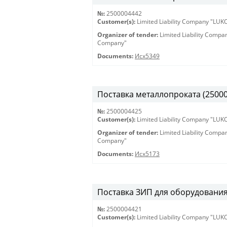
№:
2500004442
Customer(s):
Limited Liability Company "LU
Organizer of tender:
Limited Liability Comp
Company"
Documents:
Исх5349
Поставка металлопроката (25000
№:
2500004425
Customer(s):
Limited Liability Company "LU
Organizer of tender:
Limited Liability Comp
Company"
Documents:
Исх5173
Поставка ЗИП для оборудования 
№:
2500004421
Customer(s):
Limited Liability Company "LU