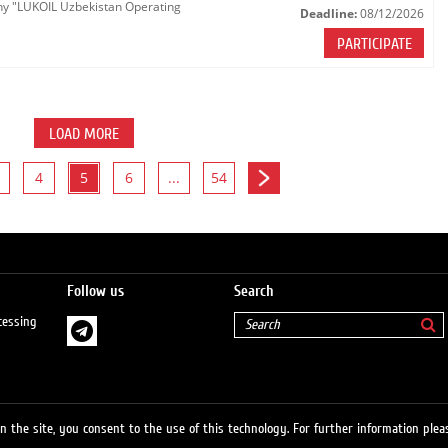
any "LUKOIL Uzbekistan Operating
Deadline:
08/12/2026
PARTICIPATE
LOAD MORE
4
5
6
...
54
Follow us
Search
cessing
 the site, you consent to the use of this technology. For further information pleas