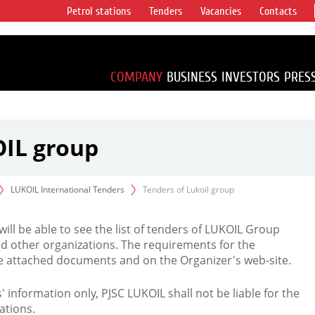
Petrol stations
Tenders
Vacancies
Contacts
s vertical
accounting for
irca 1% of proved
COMPANY
BUSINESS
INVESTORS
PRES
OIL group
LUKOIL International Tenders
Tenders of Lukoil group
 will be able to see the list of tenders of LUKOIL Group
d other organizations. The requirements for the
the attached documents and on the Organizer's web-site.
rs' information only, PJSC LUKOIL shall not be liable for the
ations.