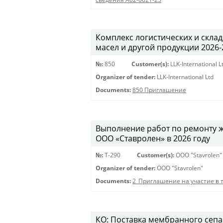
Комплекс логистических и скла
масел и другой продукции 2026-20
№:
850
Customer(s):
LLK-International L
Organizer of tender:
LLK-International Ltd
Documents:
850 Приглашение
Выполнение работ по ремонту 
ООО «Ставролен» в 2026 году
№:
Т-290
Customer(s):
OOO "Stavrolen"
Organizer of tender:
OOO "Stavrolen"
Documents:
2_Приглашение на участие в 
КО: Поставка мембранного сепар