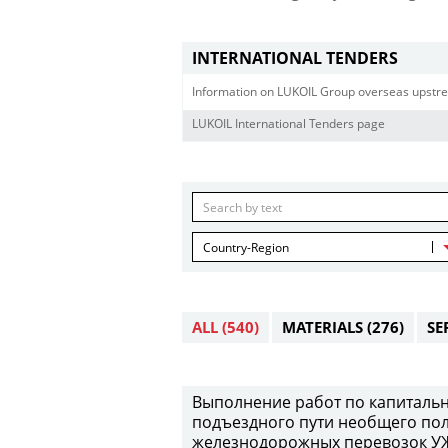
INTERNATIONAL TENDERS
Information on LUKOIL Group overseas upstre
LUKOIL International Tenders page
Country-Region
ALL
(540)
MATERIALS
(276)
SE
Выполнение работ по капитальн
подъездного пути необщего пол
железнодорожных перевозок УЖД