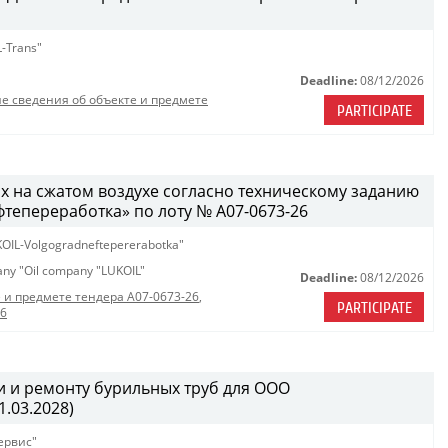
-Trans"
Deadline:
08/12/2026
е сведения об объекте и предмете
PARTICIPATE
х на сжатом воздухе согласно техническому заданию
епереработка» по лоту № A07-0673-26
OIL-Volgogradneftepererabotka"
pany "Oil company "LUKOIL"
Deadline:
08/12/2026
 и предмете тендера A07-0673-26
,
PARTICIPATE
26
 и ремонту бурильных труб для ООО
.03.2028)
ервис"