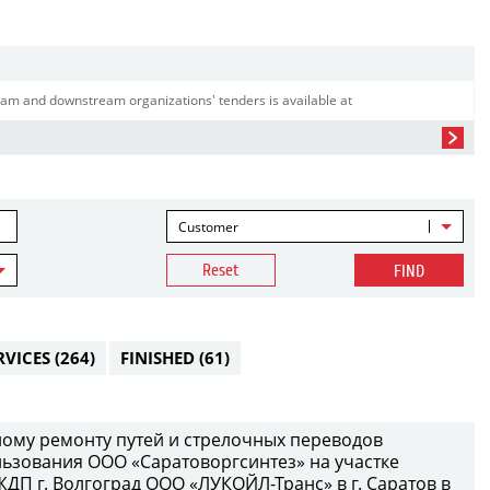
am and downstream organizations' tenders is available at
Customer
Reset
FIND
RVICES
(264)
FINISHED
(61)
ому ремонту путей и стрелочных переводов
ьзования ООО «Саратоворгсинтез» на участке
П г. Волгоград ООО «ЛУКОЙЛ-Транс» в г. Саратов в