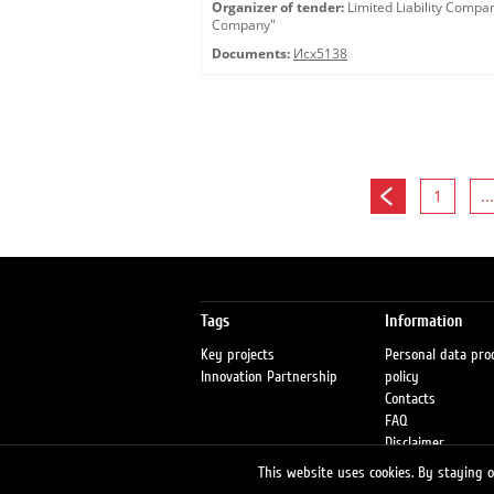
Organizer of tender:
Limited Liability Comp
Company"
Documents:
Исх5138
1
...
Tags
Information
Key projects
Personal data pro
Innovation Partnership
policy
Contacts
FAQ
Disclaimer
Petrol stations
This website uses cookies. By staying on
Fraud warning