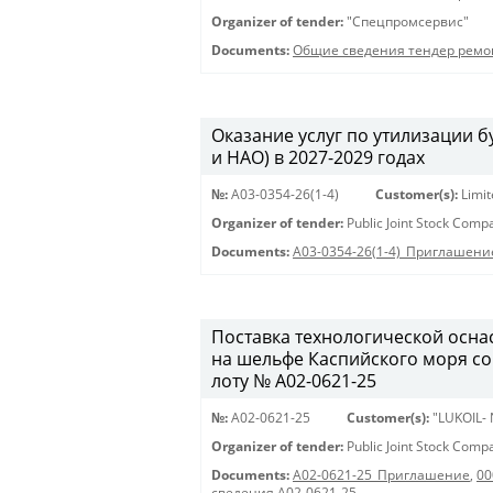
Organizer of tender:
"Спецпромсервис"
Documents:
Общие сведения тендер ремо
Оказание услуг по утилизации
и НАО) в 2027-2029 годах
№:
A03-0354-26(1-4)
Customer(s):
Limi
Organizer of tender:
Public Joint Stock Com
Documents:
A03-0354-26(1-4)_Приглашени
Поставка технологической осна
на шельфе Каспийского моря с
лоту № A02-0621-25
№:
A02-0621-25
Customer(s):
"LUKOIL-
Organizer of tender:
Public Joint Stock Com
Documents:
A02-0621-25_Приглашение
,
00
сведения A02-0621-25