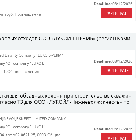
Deadline:
08/12/2026
PARTICIPATE
нт труб
,
Приглашение
 буровых отходов ООО «ЛУКОЙЛ-ПЕРМЬ» (регион Коми
ted Liability Company "LUKOIL-PERM"
Deadline:
08/12/2026
pany "Oil company "LUKOIL"
PARTICIPATE
е
,
1. Общие сведения
стки для обсадных колонн при строительстве скважин
огласно ТЗ для ООО «ЛУКОЙЛ-Нижневолжскнефть» по
 NIJNEVOLJSKNEFT" LIMITED COMPANY
pany "Oil company "LUKOIL"
Deadline:
08/12/2026
04_лот A02-0621-25
,
0003_Общие
PARTICIPATE