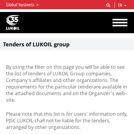
Global business
EN
LUKOIL OVERVIEW
LUKOIL is one of the largest oil & gas vertical integrated companies in the world
accounting for over 2% of crude production and circa 1% of proved hydrocarbon
reserves globally.
Tenders of LUKOIL group
By using the filter on this page you will be able to see
the list of tenders of LUKOIL Group companies,
Company's affiliates and other organizations. The
requirements for the particular tenderare available in
the attached documents and on the Organizer's web-
site.
Please note that this list is for users' information only,
PJSC LUKOIL shall not be liable for the tenders,
arranged by other organizations.