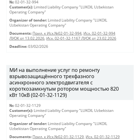
№:
02-01-32-994
Customer(s):
Limited Liability Company "LUKOIL Uzbekistan
Operating Company"
Organizer of tender:
Limited Liability Company "LUKOIL
Uzbekistan Operating Company"
Documents:
Прил. к Исх.№02-01-32-994
,
Исх. 02-01-32-994
ЛУОК от 13.02.2026
,
Исх. 02-01-32-1167 ЛУОК от 23.02.2026
Deadline:
03/02/2026
МИ на выполнение услуг по ремонту
взрывозащищённого трехфазного
асинхронного электродвигателя с
короткозамкнутым ротором мощностью 820
кВт 10кВ (02-01-32-1129)
№:
02-01-32-1129
Customer(s):
Limited Liability Company "LUKOIL Uzbekistan
Operating Company"
Organizer of tender:
Limited Liability Company "LUKOIL
Uzbekistan Operating Company"
Documents:
Прил. к Исх.№02-01-32-1129
,
Исх. 02-01-32-1129