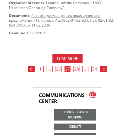
Organizer of tender:
Limited Liability Company "LUKOIL
Uzbekistan Operating Company"
Documents:
Рекомендуемая форма коммерческого
предложения (1)
,
Прил. к Исх.№02-01-32-924
,
Исх. 02-01-32-
924 ЛУОК от 11.02.2026
Deadline:
02/25/2026
LOAD MORE
1
...
26
27
28
...
54
COMMUNICATIONS
CENTER
FREQUENTLY ASKED
QUESTIONS
CONTACTS