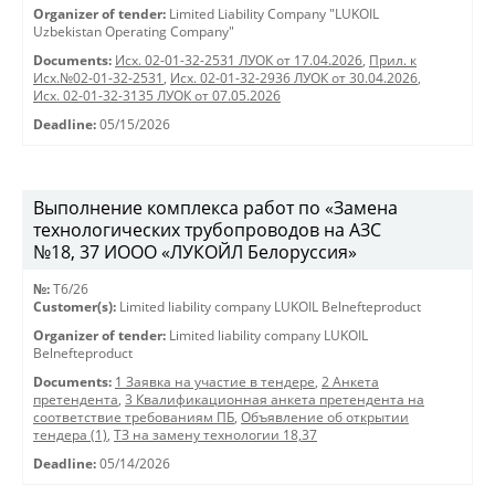
Organizer of tender:
Limited Liability Company "LUKOIL
Uzbekistan Operating Company"
Documents:
Исх. 02-01-32-2531 ЛУОК от 17.04.2026
,
Прил. к
Исх.№02-01-32-2531
,
Исх. 02-01-32-2936 ЛУОК от 30.04.2026
,
Исх. 02-01-32-3135 ЛУОК от 07.05.2026
Deadline:
05/15/2026
Выполнение комплекса работ по «Замена
технологических трубопроводов на АЗС
№18, 37 ИООО «ЛУКОЙЛ Белоруссия»
№:
T6/26
Customer(s):
Limited liability company LUKOIL Belnefteproduct
Organizer of tender:
Limited liability company LUKOIL
Belnefteproduct
Documents:
1 Заявка на участие в тендере
,
2 Анкета
претендента
,
3 Квалификационная анкета претендента на
соответствие требованиям ПБ
,
Объявление об открытии
тендера (1)
,
ТЗ на замену технологии 18,37
Deadline:
05/14/2026