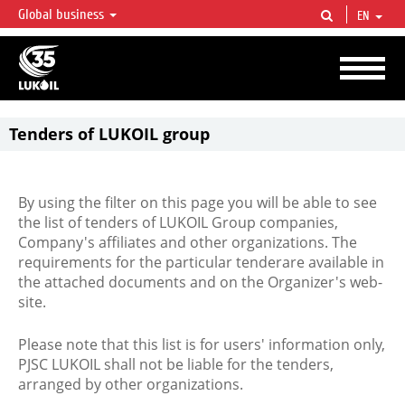
Global business
EN
LUKOIL OVERVIEW
LUKOIL is one of the largest oil & gas vertical integrated companies in the world
accounting for over 2% of crude production and circa 1% of proved hydrocarbon
reserves globally.
Tenders of LUKOIL group
By using the filter on this page you will be able to see
the list of tenders of LUKOIL Group companies,
Company's affiliates and other organizations. The
requirements for the particular tenderare available in
the attached documents and on the Organizer's web-
site.
Please note that this list is for users' information only,
PJSC LUKOIL shall not be liable for the tenders,
arranged by other organizations.