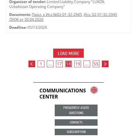
Organizer of tender:
Limited Liability Company "LUKOIL
Uzbekistan Operating Company"
Documents:
Прил. к Исх.№02-01-32-2945
,
Исх. 02-01-32-2945
ЛУОК от 30.04.2026
Deadline:
05/13/2026
LOAD MORE
1
...
17
18
19
...
55
COMMUNICATIONS
CENTER
FREQUENTLY ASKED
QUESTIONS
CONTACTS
SUBSCRIPTION