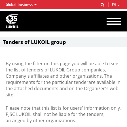
Global business
EN
LUKOIL OVERVIEW
LUKOIL is one of the largest oil & gas vertical integrated companies in the world
accounting for over 2% of crude production and circa 1% of proved hydrocarbon
reserves globally.
Tenders of LUKOIL group
By using the filter on this page you will be able to see
the list of tenders of LUKOIL Group companies,
Company's affiliates and other organizations. The
requirements for the particular tenderare available in
the attached documents and on the Organizer's web-
site.
Please note that this list is for users' information only,
PJSC LUKOIL shall not be liable for the tenders,
arranged by other organizations.