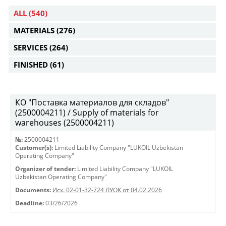
ALL
(540)
MATERIALS
(276)
SERVICES
(264)
FINISHED
(61)
КО "Поставка материалов для складов"
(2500004211) / Supply of materials for
warehouses (2500004211)
№:
2500004211
Customer(s):
Limited Liability Company "LUKOIL Uzbekistan
Operating Company"
Organizer of tender:
Limited Liability Company "LUKOIL
Uzbekistan Operating Company"
Documents:
Исх. 02-01-32-724 ЛУОК от 04.02.2026
Deadline:
03/26/2026