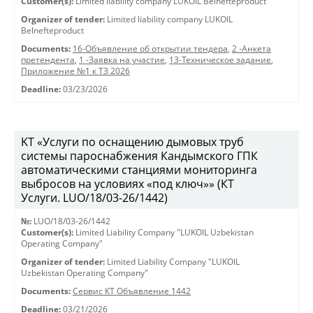
Customer(s):
Limited liability company LUKOIL Belnefteproduct
Organizer of tender:
Limited liability company LUKOIL
Belnefteproduct
Documents:
16-Объявление об открытии тендера
,
2 -Анкета
претендента
,
1 -Заявка на участие
,
13-Техническое задание
,
Приложение №1 к ТЗ 2026
Deadline:
03/23/2026
KT «Услуги по оснащению дымовых труб
системы пароснабжения Кандымского ГПК
автоматическими станциями мониторинга
выбросов на условиях «под ключ»» (КТ
Услуги. LUO/18/03-26/1442)
№:
LUO/18/03-26/1442
Customer(s):
Limited Liability Company "LUKOIL Uzbekistan
Operating Company"
Organizer of tender:
Limited Liability Company "LUKOIL
Uzbekistan Operating Company"
Documents:
Сервис КТ Объявление 1442
Deadline:
03/21/2026