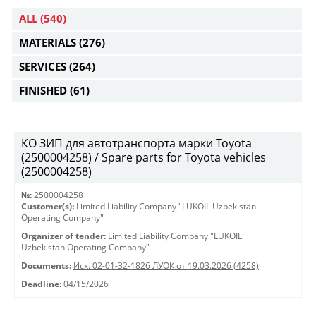
ALL
(540)
MATERIALS
(276)
SERVICES
(264)
FINISHED
(61)
КО ЗИП для автотранспорта марки Toyota
(2500004258) / Spare parts for Toyota vehicles
(2500004258)
№:
2500004258
Customer(s):
Limited Liability Company "LUKOIL Uzbekistan
Operating Company"
Organizer of tender:
Limited Liability Company "LUKOIL
Uzbekistan Operating Company"
Documents:
Исх. 02-01-32-1826 ЛУОК от 19.03.2026 (4258)
Deadline:
04/15/2026