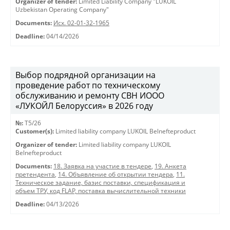
Organizer of tender:
Limited Liability Company "LUKOIL
Uzbekistan Operating Company"
Documents:
Исх. 02-01-32-1965
Deadline:
04/14/2026
Выбор подрядной организации на
проведение работ по техническому
обслуживанию и ремонту СВН ИООО
«ЛУКОЙЛ Белоруссия» в 2026 году
№:
T5/26
Customer(s):
Limited liability company LUKOIL Belnefteproduct
Organizer of tender:
Limited liability company LUKOIL
Belnefteproduct
Documents:
18. Заявка на участие в тендере
,
19. Анкета
претендента
,
14. Объявление об открытии тендера
,
11.
Техническое задание, базис поставки, спецификация и
объем ТРУ, код FLAP, поставка вычислительной техники
Deadline:
04/13/2026