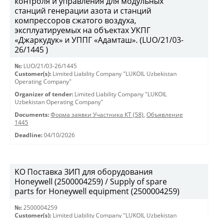
контроля и управления для модульных
станций генерации азота и станций
компрессоров сжатого воздуха,
эксплуатируемых на объектах УКПГ
«Джаркудук» и УППГ «Адамташ». (LUO/21/03-
26/1445 )
№:
LUO/21/03-26/1445
Customer(s):
Limited Liability Company "LUKOIL Uzbekistan
Operating Company"
Organizer of tender:
Limited Liability Company "LUKOIL
Uzbekistan Operating Company"
Documents:
Форма заявки Участника КТ (58)
,
Объявление
1445
Deadline:
04/10/2026
KO Поставка ЗИП для оборудования
Honeywell (2500004259) / Supply of spare
parts for Honeywell equipment (2500004259)
№:
2500004259
Customer(s):
Limited Liability Company "LUKOIL Uzbekistan