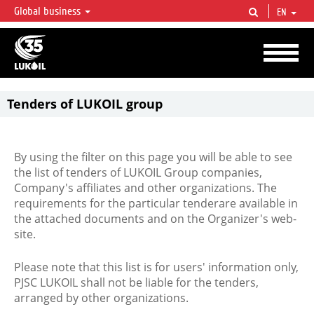
Global business
EN
LUKOIL OVERVIEW
LUKOIL is one of the largest oil & gas vertical integrated companies in the world
accounting for over 2% of crude production and circa 1% of proved hydrocarbon
reserves globally.
Tenders of LUKOIL group
By using the filter on this page you will be able to see
the list of tenders of LUKOIL Group companies,
Company's affiliates and other organizations. The
requirements for the particular tenderare available in
the attached documents and on the Organizer's web-
site.
Please note that this list is for users' information only,
PJSC LUKOIL shall not be liable for the tenders,
arranged by other organizations.