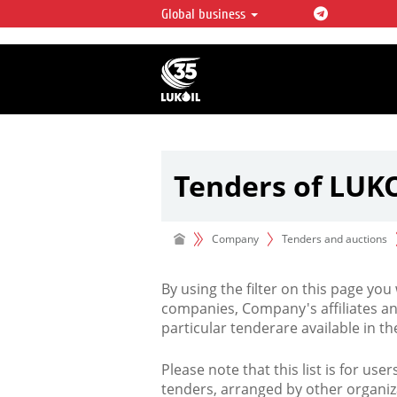
Global business
LUKOIL OVERVIEW
LUKOIL is one of the largest oil & ga
integrated companies in the world 
over 2% of crude production and c
hydrocarbon reserves globally.
Tenders of LUK
Company
Tenders and auctions
By using the filter on this page you
companies, Company's affiliates an
particular tenderare available in 
Please note that this list is for use
tenders, arranged by other organiz