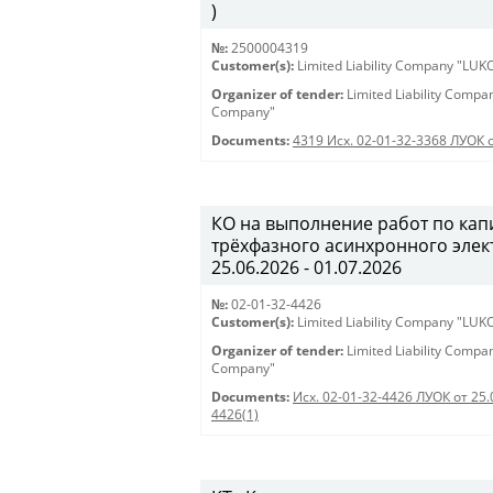
)
№:
2500004319
Customer(s):
Limited Liability Company "LU
Organizer of tender:
Limited Liability Comp
Company"
Documents:
4319 Исх. 02-01-32-3368 ЛУОК 
КО на выполнение работ по ка
трёхфазного асинхронного элект
25.06.2026 - 01.07.2026
№:
02-01-32-4426
Customer(s):
Limited Liability Company "LU
Organizer of tender:
Limited Liability Comp
Company"
Documents:
Исх. 02-01-32-4426 ЛУОК от 25.
4426(1)