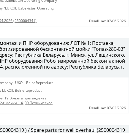
KOIL Uzbekistan Operating Company"
any "LUKOIL Uzbekistan Operating
.04.2026 (2500004341)
Deadline:
07/06/2026
 монтаж и ПНР оборудования: ЛОТ № 1: Поставка,
отизированной бесконтактной мойки "Топаз-280-03"
ресу: Республика Беларусь, г. Минск, ул. Лещинского,
и ПНР оборудования Роботизированной бесконтактной
4, расположенной по адресу: Республика Беларусь, г.
y company LUKOIL Belnefteproduct
ny LUKOIL Belnefteproduct
ре
,
19. Анкета претендента
,
от-мойки 1,4
,
09_Техническое
Deadline:
07/02/2026
0004319 ) / Spare parts for well overhaul (2500004319