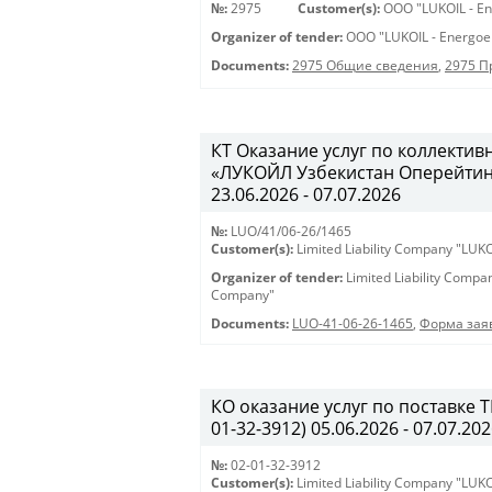
№:
2975
Customer(s):
OOO "LUKOIL - En
Organizer of tender:
OOO "LUKOIL - Energoe
Documents:
2975 Общие сведения
,
2975 
КТ Оказание услуг по коллекти
«ЛУКОЙЛ Узбекистан Оперейтинг 
23.06.2026 - 07.07.2026
№:
LUO/41/06-26/1465
Customer(s):
Limited Liability Company "LU
Organizer of tender:
Limited Liability Comp
Company"
Documents:
LUO-41-06-26-1465
,
Форма заяв
КО оказание услуг по поставке 
01-32-3912) 05.06.2026 - 07.07.20
№:
02-01-32-3912
Customer(s):
Limited Liability Company "LU