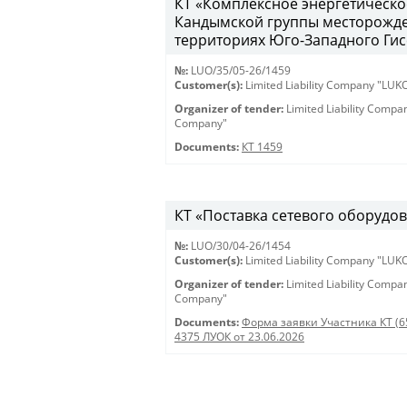
КТ «Комплексное энергетическо
Кандымской группы месторожде
территориях Юго-Западного Гисс
№:
LUO/35/05-26/1459
Customer(s):
Limited Liability Company "LU
Organizer of tender:
Limited Liability Comp
Company"
Documents:
КТ 1459
КТ «Поставка сетевого оборудов
№:
LUO/30/04-26/1454
Customer(s):
Limited Liability Company "LU
Organizer of tender:
Limited Liability Comp
Company"
Documents:
Форма заявки Участника КТ (6
4375 ЛУОК от 23.06.2026