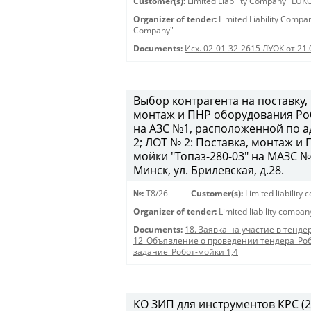
Customer(s):
Limited Liability Company "LU
Organizer of tender:
Limited Liability Comp
Company"
Documents:
Исх. 02-01-32-2615 ЛУОК от 21
Выбор контрагента на поставку,
монтаж и ПНР оборудования Роб
на АЗС №1, расположенной по ад
2; ЛОТ № 2: Поставка, монтаж 
мойки "Топаз-280-03" на МАЗС №
Минск, ул. Брилевская, д.28.
№:
T8/26
Customer(s):
Limited liabilit
Organizer of tender:
Limited liability compa
Documents:
18. Заявка на участие в тенде
12_Объявление о проведении тендера_Роб
задание_Робот-мойки 1,4
КО ЗИП для инструментов КРС (250