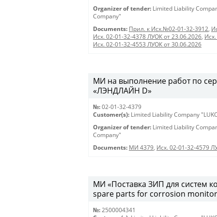
Organizer of tender:
Limited Liability Comp
Company"
Documents:
Прил. к Исх.№02-01-32-3912
,
И
Исх. 02-01-32-4378 ЛУОК от 23.06.2026
,
Исх.
Исх. 02-01-32-4553 ЛУОК от 30.06.2026
МИ на выполнение работ по се
«ЛЭНДЛАЙН D»
№:
02-01-32-4379
Customer(s):
Limited Liability Company "LU
Organizer of tender:
Limited Liability Comp
Company"
Documents:
МИ 4379
,
Исх. 02-01-32-4579 Л
МИ «Поставка ЗИП для систем ко
spare parts for corrosion monito
№:
2500004341