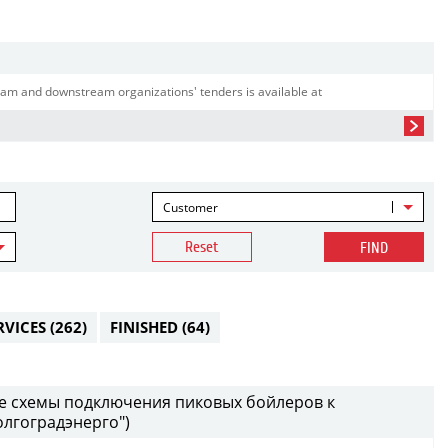
am and downstream organizations' tenders is available at
Customer
Reset
FIND
RVICES
(262)
FINISHED
(64)
е схемы подключения пиковых бойлеров к
лгоградэнерго")