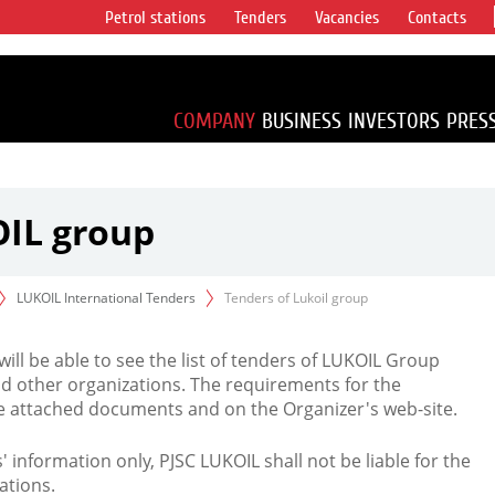
Petrol stations
Tenders
Vacancies
Contacts
s vertical
accounting for
irca 1% of proved
COMPANY
BUSINESS
INVESTORS
PRES
OIL group
LUKOIL International Tenders
Tenders of Lukoil group
 will be able to see the list of tenders of LUKOIL Group
d other organizations. The requirements for the
the attached documents and on the Organizer's web-site.
rs' information only, PJSC LUKOIL shall not be liable for the
ations.