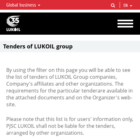
Global business
EN
LUKOIL OVERVIEW
LUKOIL is one of the largest oil & gas vertical integrated companies in the world
accounting for over 2% of crude production and circa 1% of proved hydrocarbon
reserves globally.
Tenders of LUKOIL group
By using the filter on this page you will be able to see
the list of tenders of LUKOIL Group companies,
Company's affiliates and other organizations. The
requirements for the particular tenderare available in
the attached documents and on the Organizer's web-
site.
Please note that this list is for users' information only,
PJSC LUKOIL shall not be liable for the tenders,
arranged by other organizations.