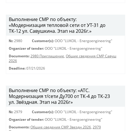
Выполнение СМР по объекту:
«Модернизация тепловой сети от УТ-31 до
ТК-12 ул. Савушкина. Этап на 2026г.»
№:
2980
Customer(s):
OOO "LUKOIL - Energoengineering"
Organizer of tender:
OOO "LUKOIL - Energoengineering"
Documents:
2980 Приглашение
,
Общие сведения СМР Савуш
2026
Deadline:
07/21/2026
Выполнение СМР по объекту: «АТС.
Модернизация т/сети Ду700 от ТК-4 до ТК-23
ул. Звёздная. Этап на 2026г»
№:
2979
Customer(s):
OOO "LUKOIL - Energoengineering"
Organizer of tender:
OOO "LUKOIL - Energoengineering"
Documents:
Общие сведения СМР Звездн 2026
,
2979