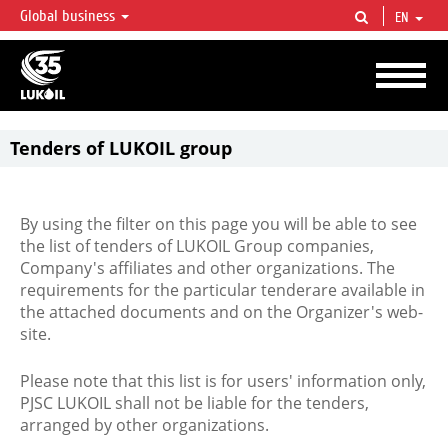
Global business
EN
LUKOIL OVERVIEW
LUKOIL is one of the largest oil & gas vertical integrated companies in the world
accounting for over 2% of crude production and circa 1% of proved hydrocarbon
reserves globally.
Tenders of LUKOIL group
By using the filter on this page you will be able to see
the list of tenders of LUKOIL Group companies,
Company's affiliates and other organizations. The
requirements for the particular tenderare available in
the attached documents and on the Organizer's web-
site.
Please note that this list is for users' information only,
PJSC LUKOIL shall not be liable for the tenders,
arranged by other organizations.