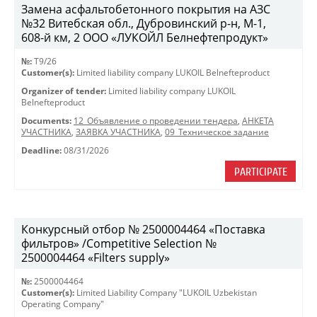
Замена асфальтобетонного покрытия на АЗС
№32 Витебская обл., Дубровинский р-н, М-1,
608-й км, 2 ООО «ЛУКОЙЛ Белнефтепродукт»
№:
T9/26
Customer(s):
Limited liability company LUKOIL Belnefteproduct
Organizer of tender:
Limited liability company LUKOIL
Belnefteproduct
Documents:
12_Объявление о проведении тендера
,
АНКЕТА
УЧАСТНИКА
,
ЗАЯВКА УЧАСТНИКА
,
09_Техническое задание
Deadline:
08/31/2026
PARTICIPATE
Конкурсный отбор № 2500004464 «Поставка
фильтров» /Competitive Selection №
2500004464 «Filters supply»
№:
2500004464
Customer(s):
Limited Liability Company "LUKOIL Uzbekistan
Operating Company"