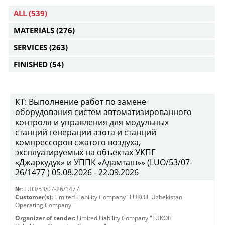
ALL
(539)
MATERIALS
(276)
SERVICES
(263)
FINISHED
(54)
КТ: Выполнение работ по замене
оборудования систем автоматизированного
контроля и управления для модульных
станций генерации азота и станций
компрессоров сжатого воздуха,
эксплуатируемых на объектах УКПГ
«Джаркудук» и УППК «Адамташ»» (LUO/53/07-
26/1477 ) 05.08.2026 - 22.09.2026
№:
LUO/53/07-26/1477
Customer(s):
Limited Liability Company "LUKOIL Uzbekistan
Operating Company"
Organizer of tender:
Limited Liability Company "LUKOIL