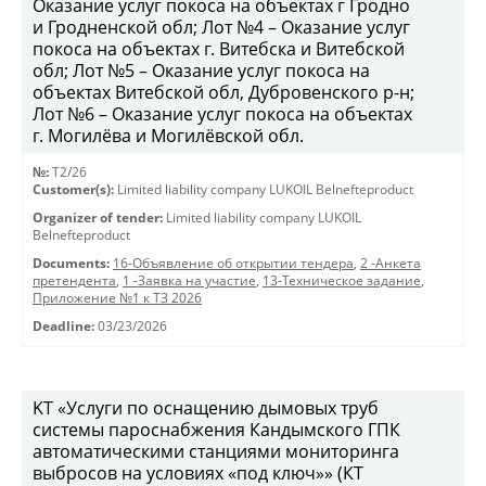
Оказание услуг покоса на объектах г Гродно
и Гродненской обл; Лот №4 – Оказание услуг
покоса на объектах г. Витебска и Витебской
обл; Лот №5 – Оказание услуг покоса на
объектах Витебской обл, Дубровенского р-н;
Лот №6 – Оказание услуг покоса на объектах
г. Могилёва и Могилёвской обл.
№:
T2/26
Customer(s):
Limited liability company LUKOIL Belnefteproduct
Organizer of tender:
Limited liability company LUKOIL
Belnefteproduct
Documents:
16-Объявление об открытии тендера
,
2 -Анкета
претендента
,
1 -Заявка на участие
,
13-Техническое задание
,
Приложение №1 к ТЗ 2026
Deadline:
03/23/2026
KT «Услуги по оснащению дымовых труб
системы пароснабжения Кандымского ГПК
автоматическими станциями мониторинга
выбросов на условиях «под ключ»» (КТ