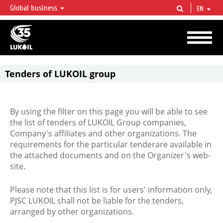
Global business
EN
LUKOIL OVERVIEW
LUKOIL is one of the largest oil & gas vertical integrated companies in the world
accounting for over 2% of crude production and circa 1% of proved hydrocarbon
reserves globally.
Tenders of LUKOIL group
By using the filter on this page you will be able to see
the list of tenders of LUKOIL Group companies,
Company's affiliates and other organizations. The
requirements for the particular tenderare available in
the attached documents and on the Organizer's web-
site.
Please note that this list is for users' information only,
PJSC LUKOIL shall not be liable for the tenders,
arranged by other organizations.