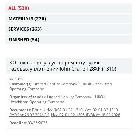
ALL
(539)
MATERIALS
(276)
SERVICES
(263)
FINISHED
(54)
КО - оказание услуг по ремонту сухих
газовых уплотнений John Crane T28XP (1310)
№:
1310
Customer(s):
Limited Liability Company "LUKOIL Uzbekistan
Operating Company"
Organizer of tender:
Limited Liability Company "LUKOIL
Uzbekistan Operating Company"
Documents:
Прил. к Исх.№02-01-32-1310
,
Исх. 02-01-32-1310
ЛУОК от 26.02.2026 (1)
,
Исх. 02-01-32-1805 ЛУОК от 18.03.2026
Deadline:
03/25/2026