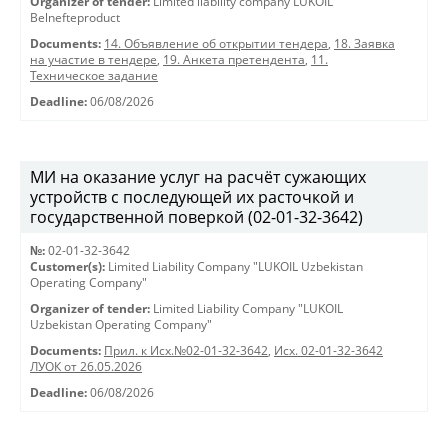
Organizer of tender:
Limited liability company LUKOIL
Belnefteproduct
Documents:
14. Объявление об открытии тендера
,
18. Заявка
на участие в тендере
,
19. Анкета претендента
,
11.
Техническое задание
Deadline:
06/08/2026
МИ на оказание услуг на расчёт сужающих
устройств с последующей их расточкой и
государственной поверкой (02-01-32-3642)
№:
02-01-32-3642
Customer(s):
Limited Liability Company "LUKOIL Uzbekistan
Operating Company"
Organizer of tender:
Limited Liability Company "LUKOIL
Uzbekistan Operating Company"
Documents:
Прил. к Исх.№02-01-32-3642
,
Исх. 02-01-32-3642
ЛУОК от 26.05.2026
Deadline:
06/08/2026