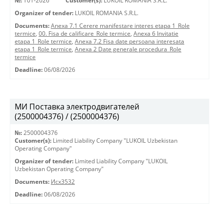
№:
T01-2026
Customer(s):
LUKOIL ROMANIA S.R.L.
Organizer of tender:
LUKOIL ROMANIA S.R.L.
Documents:
Anexa 7.1 Cerere manifestare interes etapa 1_Role
termice
,
00. Fisa de calificare_Role termice
,
Anexa 6 Invitatie
etapa 1_Role termice
,
Anexa 7.2 Fisa date persoana interesata
etapa 1_Role termice
,
Anexa 2 Date generale procedura_Role
termice
Deadline:
06/08/2026
МИ Поставка электродвигателей
(2500004376) / (2500004376)
№:
2500004376
Customer(s):
Limited Liability Company "LUKOIL Uzbekistan
Operating Company"
Organizer of tender:
Limited Liability Company "LUKOIL
Uzbekistan Operating Company"
Documents:
Исх3532
Deadline:
06/08/2026