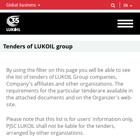
Global business
EN
LUKOIL OVERVIEW
LUKOIL is one of the largest oil & gas vertical integrated companies in the world
accounting for over 2% of crude production and circa 1% of proved hydrocarbon
reserves globally.
Tenders of LUKOIL group
By using the filter on this page you will be able to see
the list of tenders of LUKOIL Group companies,
Company's affiliates and other organizations. The
requirements for the particular tenderare available in
the attached documents and on the Organizer's web-
site.
Please note that this list is for users' information only,
PJSC LUKOIL shall not be liable for the tenders,
arranged by other organizations.