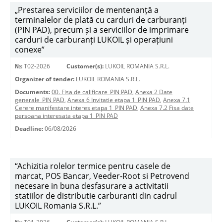
„Prestarea serviciilor de mentenanță a
terminalelor de plată cu carduri de carburanți
(PIN PAD), precum și a serviciilor de imprimare
carduri de carburanți LUKOIL și operațiuni
conexe”
№:
T02-2026
Customer(s):
LUKOIL ROMANIA S.R.L.
Organizer of tender:
LUKOIL ROMANIA S.R.L.
Documents:
00. Fisa de calificare_PIN PAD
,
Anexa 2 Date
generale_PIN PAD
,
Anexa 6 Invitatie etapa 1_PIN PAD
,
Anexa 7.1
Cerere manifestare interes etapa 1_PIN PAD
,
Anexa 7.2 Fisa date
persoana interesata etapa 1_PIN PAD
Deadline:
06/08/2026
“Achizitia rolelor termice pentru casele de
marcat, POS Bancar, Veeder-Root si Petrovend
necesare in buna desfasurare a activitatii
statiilor de distributie carburanti din cadrul
LUKOIL Romania S.R.L.”