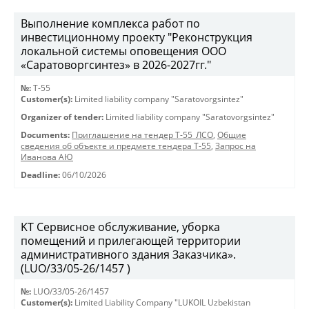
Выполнение комплекса работ по
инвестиционному проекту "Реконструкция
локальной системы оповещения ООО
«Саратоворгсинтез» в 2026-2027гг."
№:
Т-55
Customer(s):
Limited liability company "Saratovorgsintez"
Organizer of tender:
Limited liability company "Saratovorgsintez"
Documents:
Приглашение на тендер Т-55_ЛСО
,
Общие
сведения об объекте и предмете тендера Т-55
,
Запрос на
Иванова АЮ
Deadline:
06/10/2026
KT Сервисное обслуживание, уборка
помещений и прилегающей территории
административного здания Заказчика».
(LUO/33/05-26/1457 )
№:
LUO/33/05-26/1457
Customer(s):
Limited Liability Company "LUKOIL Uzbekistan