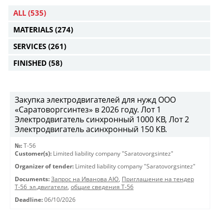
ALL
(535)
MATERIALS
(274)
SERVICES
(261)
FINISHED
(58)
Закупка электродвигателей для нужд ООО
«Саратоворгсинтез» в 2026 году. Лот 1
Электродвигатель синхронный 1000 КВ, Лот 2
Электродвигатель асинхронный 150 КВ.
№:
Т-56
Customer(s):
Limited liability company "Saratovorgsintez"
Organizer of tender:
Limited liability company "Saratovorgsintez"
Documents:
Запрос на Иванова АЮ
,
Приглашение на тендер
Т-56_эл.двигатели
,
общие сведения Т-56
Deadline:
06/10/2026