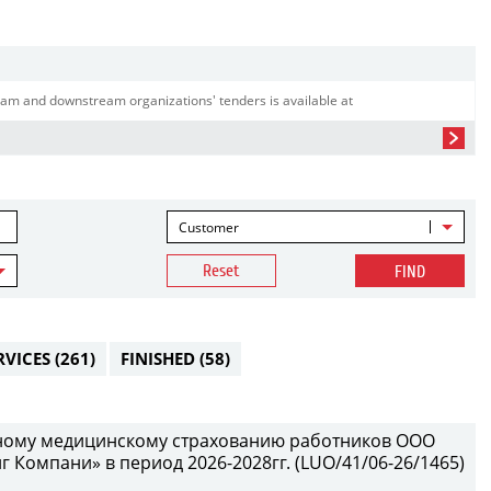
am and downstream organizations' tenders is available at
Customer
Reset
FIND
RVICES
(261)
FINISHED
(58)
вному медицинскому страхованию работников ООО
Компани» в период 2026-2028гг. (LUO/41/06-26/1465)