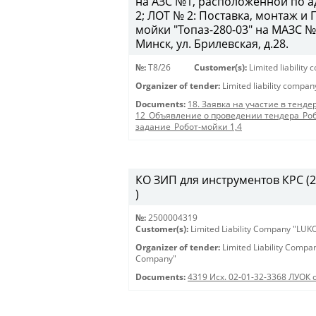
на АЗС №1, расположенной по ад
2; ЛОТ № 2: Поставка, монтаж 
мойки "Топаз-280-03" на МАЗС №
Минск, ул. Брилевская, д.28.
№:
T8/26
Customer(s):
Limited liabilit
Organizer of tender:
Limited liability compa
Documents:
18. Заявка на участие в тенде
12_Объявление о проведении тендера_Роб
задание_Робот-мойки 1,4
КО ЗИП для инструментов КРС (250
)
№:
2500004319
Customer(s):
Limited Liability Company "LU
Organizer of tender:
Limited Liability Comp
Company"
Documents:
4319 Исх. 02-01-32-3368 ЛУОК 