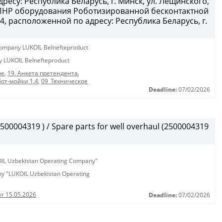
ресу: Республика Беларусь, г. Минск, ул. Лещинского,
и ПНР оборудования Роботизированной бесконтактной
4, расположенной по адресу: Республика Беларусь, г.
y company LUKOIL Belnefteproduct
ny LUKOIL Belnefteproduct
ре
,
19. Анкета претендента
,
от-мойки 1,4
,
09_Техническое
Deadline:
07/02/2026
0004319 ) / Spare parts for well overhaul (2500004319
KOIL Uzbekistan Operating Company"
any "LUKOIL Uzbekistan Operating
от 15.05.2026
Deadline:
07/02/2026