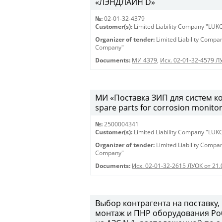
«ЛЭНДЛАЙН D»
№:
02-01-32-4379
Customer(s):
Limited Liability Company "LU
Organizer of tender:
Limited Liability Comp
Company"
Documents:
МИ 4379
,
Исх. 02-01-32-4579 Л
МИ «Поставка ЗИП для систем ко
spare parts for corrosion monito
№:
2500004341
Customer(s):
Limited Liability Company "LU
Organizer of tender:
Limited Liability Comp
Company"
Documents:
Исх. 02-01-32-2615 ЛУОК от 21
Выбор контрагента на поставку,
монтаж и ПНР оборудования Роб