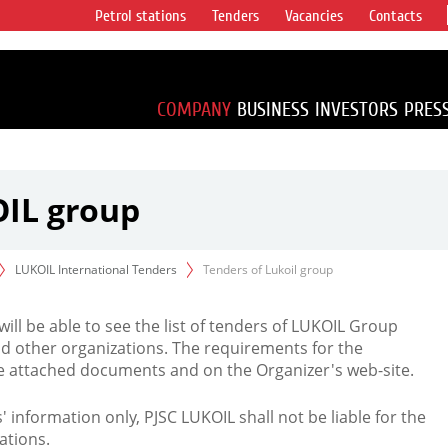
Petrol stations
Tenders
Vacancies
Contacts
s vertical
accounting for
irca 1% of proved
COMPANY
BUSINESS
INVESTORS
PRES
OIL group
LUKOIL International Tenders
Tenders of Lukoil group
 will be able to see the list of tenders of LUKOIL Group
d other organizations. The requirements for the
the attached documents and on the Organizer's web-site.
rs' information only, PJSC LUKOIL shall not be liable for the
ations.