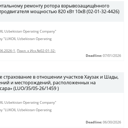
питальному ремонту ротора взрывозащищённого
родвигателя мощностью 820 кВт 10кВ (02-01-32-4426)
KOIL Uzbekistan Operating Company"
any "LUKOIL Uzbekistan Operating
06.2026-1
,
Прил. к Исх.№02-01-32-
Deadline:
07/01/2026
е страхование в отношении участков Хаузак и Шады,
ний и месторождений, расположенных на
ара» (LUO/35/05-26/1459 )
KOIL Uzbekistan Operating Company"
any "LUKOIL Uzbekistan Operating
Deadline:
06/30/2026