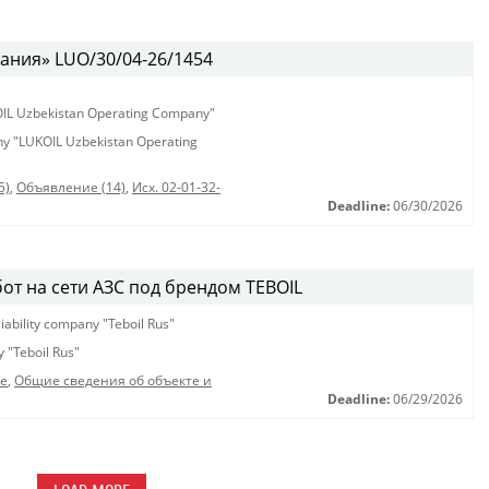
ания» LUO/30/04-26/1454
KOIL Uzbekistan Operating Company"
any "LUKOIL Uzbekistan Operating
5)
,
Объявление (14)
,
Исх. 02-01-32-
Deadline:
06/30/2026
от на сети АЗС под брендом TEBOIL
liability company "Teboil Rus"
y "Teboil Rus"
е
,
Общие сведения об объекте и
Deadline:
06/29/2026