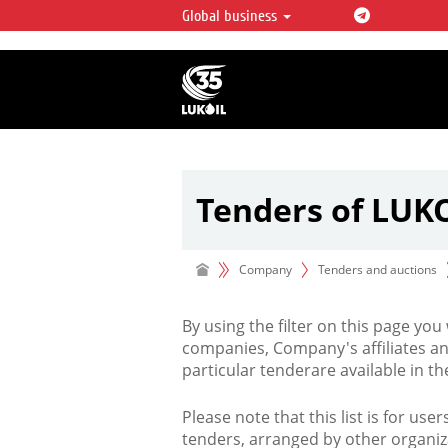
Global business
LUKOIL OVERVIEW
LUKOIL is one of the largest oil & ga
integrated companies in the world 
over 2% of crude production and c
hydrocarbon reserves globally.
Tenders of LUK
Company
Tenders and auctions
By using the filter on this page you
companies, Company's affiliates an
particular tenderare available in 
Please note that this list is for use
tenders, arranged by other organiz