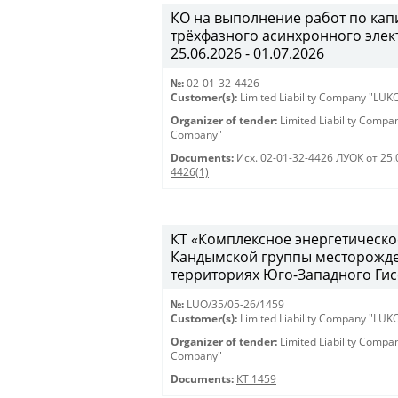
КО на выполнение работ по ка
трёхфазного асинхронного элект
25.06.2026 - 01.07.2026
№:
02-01-32-4426
Customer(s):
Limited Liability Company "LU
Organizer of tender:
Limited Liability Comp
Company"
Documents:
Исх. 02-01-32-4426 ЛУОК от 25.
4426(1)
КТ «Комплексное энергетическо
Кандымской группы месторожде
территориях Юго-Западного Гисс
№:
LUO/35/05-26/1459
Customer(s):
Limited Liability Company "LU
Organizer of tender:
Limited Liability Comp
Company"
Documents:
КТ 1459