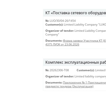
КТ «Поставка сетевого оборудов
№:
LUO/30/04-26/1454
Customer(s):
Limited Liability Company "LU
Organizer of tender:
Limited Liability Comp
Company"
Documents:
Форма заявки Участника КТ (6
4375 ЛУОК от 23.06.2026
Комплекс эксплуатационных раб
№:
20262306-Т08
Customer(s):
Limited 
Organizer of tender:
Limited liability compan
Documents:
Приложение № 1 Приглашени
предмете тендера (Эксплуатация)